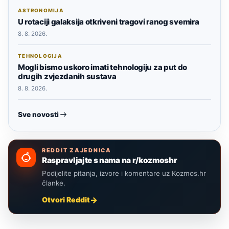
ASTRONOMIJA
U rotaciji galaksija otkriveni tragovi ranog svemira
8. 8. 2026.
TEHNOLOGIJA
Mogli bismo uskoro imati tehnologiju za put do
drugih zvjezdanih sustava
8. 8. 2026.
Sve novosti
REDDIT ZAJEDNICA
Raspravljajte s nama na r/kozmoshr
Podijelite pitanja, izvore i komentare uz Kozmos.hr
članke.
Otvori Reddit