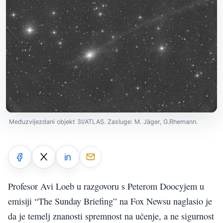
Međuzvijezdani objekt 3I/ATLAS. Zasluge: M. Jäger, G.Rhemann.
Profesor Avi Loeb u razgovoru s Peterom Doocyjem u
emisiji “The Sunday Briefing” na Fox Newsu naglasio je
da je temelj znanosti spremnost na učenje, a ne sigurnost