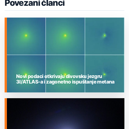
Povezani članci
Novi podaci otkrivaju divovsku jezgru
3I/ATLAS-a i zagonetno ispuštanje metana
MEĐUZVJEZDANI OBJEKTI