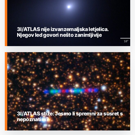
3I/ATLAS nije izvanzemaljska letjelica.
Njegov led govori nešto zanimljivije
MEĐUZVJEZDANI OBJEKTI
3I/ATLAS stiže: Jesmo li spremni za susret s
nepoznatim?