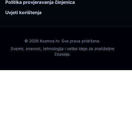
Politika provjeravanja činjenica
Uvjeti korištenja
© 2026 Kozmos.hr. Sva prava pridržana.
Svemir, znanost, tehnologija i velike ideje za znatiželjne
čitatelje.