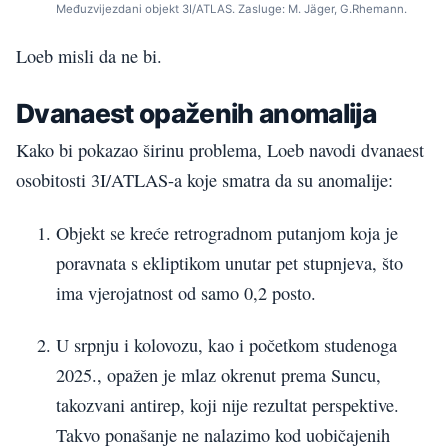
Međuzvijezdani objekt 3I/ATLAS. Zasluge: M. Jäger, G.Rhemann.
Loeb misli da ne bi.
Dvanaest opaženih anomalija
Kako bi pokazao širinu problema, Loeb navodi dvanaest
osobitosti 3I/ATLAS-a koje smatra da su anomalije:
Objekt se kreće retrogradnom putanjom koja je
poravnata s ekliptikom unutar pet stupnjeva, što
ima vjerojatnost od samo 0,2 posto.
U srpnju i kolovozu, kao i početkom studenoga
2025., opažen je mlaz okrenut prema Suncu,
takozvani antirep, koji nije rezultat perspektive.
Takvo ponašanje ne nalazimo kod uobičajenih