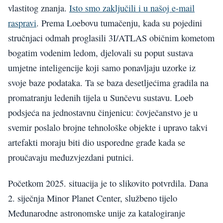
vlastitog znanja.
Isto smo zaključili i u našoj e-mail
raspravi
. Prema Loebovu tumačenju, kada su pojedini
stručnjaci odmah proglasili 3I/ATLAS običnim kometom
bogatim vodenim ledom, djelovali su poput sustava
umjetne inteligencije koji samo ponavljaju uzorke iz
svoje baze podataka. Ta se baza desetljećima gradila na
promatranju ledenih tijela u Sunčevu sustavu. Loeb
podsjeća na jednostavnu činjenicu: čovječanstvo je u
svemir poslalo brojne tehnološke objekte i upravo takvi
artefakti moraju biti dio usporedne građe kada se
proučavaju međuzvjezdani putnici.
Početkom 2025. situacija je to slikovito potvrdila. Dana
2. siječnja Minor Planet Center, službeno tijelo
Međunarodne astronomske unije za katalogiranje