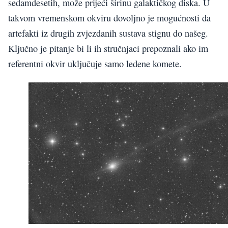
sedamdesetih, može prijeći širinu galaktičkog diska. U
takvom vremenskom okviru dovoljno je mogućnosti da
artefakti iz drugih zvjezdanih sustava stignu do našeg.
Ključno je pitanje bi li ih stručnjaci prepoznali ako im
referentni okvir uključuje samo ledene komete.