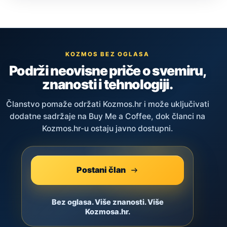
KOZMOS BEZ OGLASA
Podrži neovisne priče o svemiru,
znanosti i tehnologiji.
Članstvo pomaže održati Kozmos.hr i može uključivati
dodatne sadržaje na Buy Me a Coffee, dok članci na
Kozmos.hr-u ostaju javno dostupni.
Postani član
Bez oglasa. Više znanosti. Više
Kozmosa.hr.