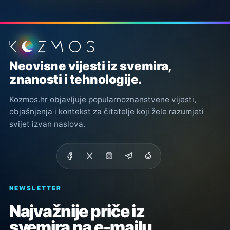
Podnožje stranice
Neovisne vijesti iz svemira,
znanosti i tehnologije.
Kozmos.hr objavljuje popularnoznanstvene vijesti,
objašnjenja i kontekst za čitatelje koji žele razumjeti
svijet izvan naslova.
NEWSLETTER
Najvažnije priče iz
svemira na e-mailu.