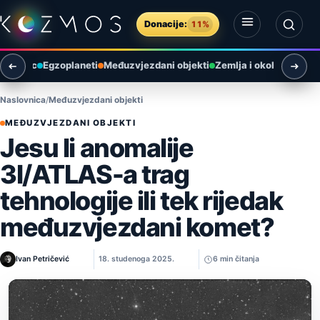
Preskoči na sadržaj
Donacije:
11%
Otvori izbornik
Otvori pretragu
Mjesec
Egzoplaneti
Međuzvjezdani objekti
Zemlja i okoliš
Arheol
Naslovnica
Međuzvjezdani objekti
MEĐUZVJEZDANI OBJEKTI
Jesu li anomalije
3I/ATLAS-a trag
tehnologije ili tek rijedak
međuzvjezdani komet?
Ivan Petričević
18. studenoga 2025.
6 min čitanja