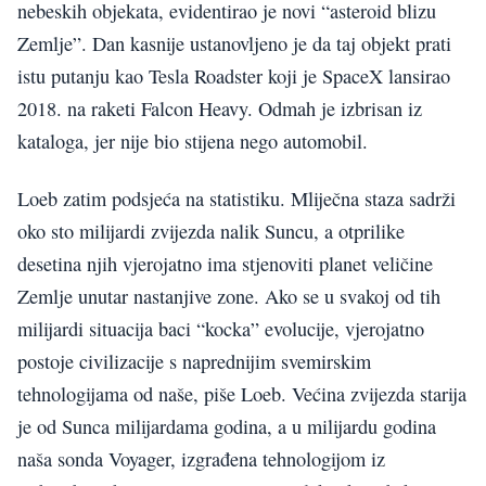
nebeskih objekata, evidentirao je novi “asteroid blizu
Zemlje”. Dan kasnije ustanovljeno je da taj objekt prati
istu putanju kao Tesla Roadster koji je SpaceX lansirao
2018. na raketi Falcon Heavy. Odmah je izbrisan iz
kataloga, jer nije bio stijena nego automobil.
Loeb zatim podsjeća na statistiku. Mliječna staza sadrži
oko sto milijardi zvijezda nalik Suncu, a otprilike
desetina njih vjerojatno ima stjenoviti planet veličine
Zemlje unutar nastanjive zone. Ako se u svakoj od tih
milijardi situacija baci “kocka” evolucije, vjerojatno
postoje civilizacije s naprednijim svemirskim
tehnologijama od naše, piše Loeb. Većina zvijezda starija
je od Sunca milijardama godina, a u milijardu godina
naša sonda Voyager, izgrađena tehnologijom iz