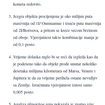
kometa redovito.
Jezgra objekta procijenjena je oko milijun puta
masivnija od 1I/ʻOumuamue i tisuću puta masivnija
od 2I/Borisova, a pritom se kreće većom brzinom
od oboje. Vjerojatnost takve kombinacije manja je
od 0,1 posto.
Vrijeme dolaska mglo bi se reći da izgleda kao da
je podešeno tako da objekt prođe unutar nekoliko
desetaka milijuna kilometara od Marsa, Venere i
Jupitera te da za vrijeme perihela ostane nevidljiv
sa Zemlje. Izračunata vjerojatnost iznosi samo
0,005 posto.
Analiza plinovitog repa pokazala je znatno više