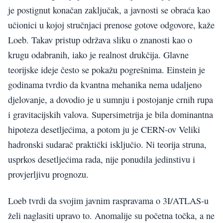
je postignut konačan zaključak, a javnosti se obraća kao
učionici u kojoj stručnjaci prenose gotove odgovore, kaže
Loeb. Takav pristup održava sliku o znanosti kao o
krugu odabranih, iako je realnost drukčija. Glavne
teorijske ideje često se pokažu pogrešnima. Einstein je
godinama tvrdio da kvantna mehanika nema udaljeno
djelovanje, a dovodio je u sumnju i postojanje crnih rupa
i gravitacijskih valova. Supersimetrija je bila dominantna
hipoteza desetljećima, a potom ju je CERN-ov Veliki
hadronski sudarač praktički isključio. Ni teorija struna,
usprkos desetljećima rada, nije ponudila jedinstivu i
provjerljivu prognozu.
Loeb tvrdi da svojim javnim raspravama o 3I/ATLAS-u
želi naglasiti upravo to. Anomalije su početna točka, a ne