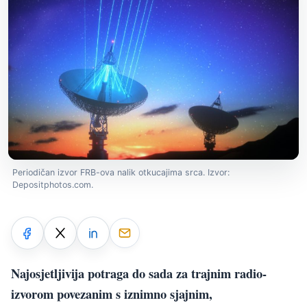
Periodičan izvor FRB-ova nalik otkucajima srca. Izvor:
Depositphotos.com.
Najosjetljivija potraga do sada za trajnim radio-
izvorom povezanim s iznimno sjajnim,