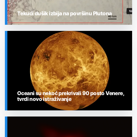
Tekući dušik izbija na površinu Plutona
SVEMIR
Oceani su nekoć prekrivali 90 posto Venere,
tvrdi novo istraživanje
SVEMIR