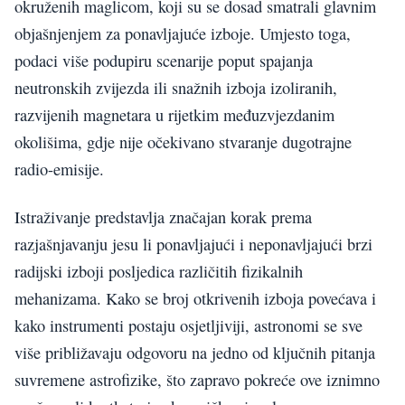
okruženih maglicom, koji su se dosad smatrali glavnim
objašnjenjem za ponavljajuće izboje. Umjesto toga,
podaci više podupiru scenarije poput spajanja
neutronskih zvijezda ili snažnih izboja izoliranih,
razvijenih magnetara u rijetkim međuzvjezdanim
okolišima, gdje nije očekivano stvaranje dugotrajne
radio-emisije.
Istraživanje predstavlja značajan korak prema
razjašnjavanju jesu li ponavljajući i neponavljajući brzi
radijski izboji posljedica različitih fizikalnih
mehanizama. Kako se broj otkrivenih izboja povećava i
kako instrumenti postaju osjetljiviji, astronomi se sve
više približavaju odgovoru na jedno od ključnih pitanja
suvremene astrofizike, što zapravo pokreće ove iznimno