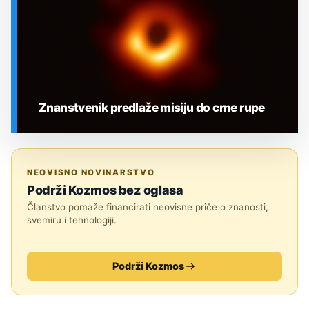
Znanstvenik predlaže misiju do crne rupe
SVEMIR
NEOVISNO NOVINARSTVO
Podrži Kozmos bez oglasa
Članstvo pomaže financirati neovisne priče o znanosti,
svemiru i tehnologiji.
Podrži Kozmos