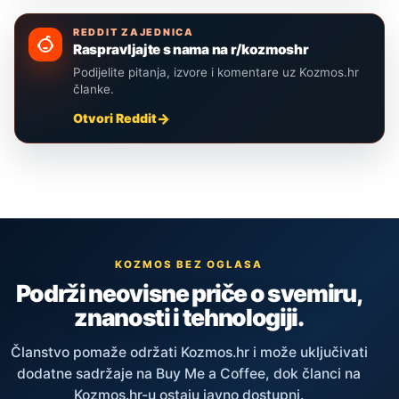
REDDIT ZAJEDNICA
Raspravljajte s nama na r/kozmoshr
Podijelite pitanja, izvore i komentare uz Kozmos.hr
članke.
Otvori Reddit
KOZMOS BEZ OGLASA
Podrži neovisne priče o svemiru,
znanosti i tehnologiji.
Članstvo pomaže održati Kozmos.hr i može uključivati
dodatne sadržaje na Buy Me a Coffee, dok članci na
Kozmos.hr-u ostaju javno dostupni.