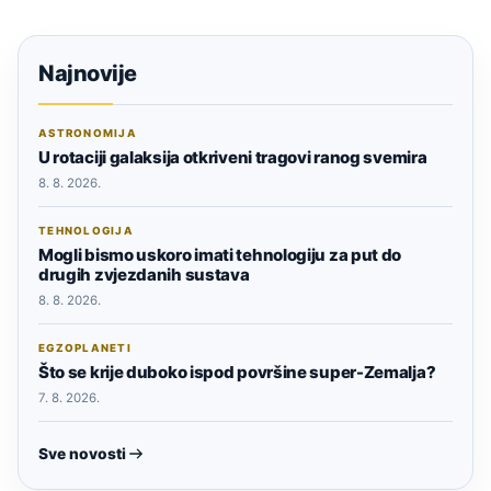
Najnovije
ASTRONOMIJA
U rotaciji galaksija otkriveni tragovi ranog svemira
8. 8. 2026.
TEHNOLOGIJA
Mogli bismo uskoro imati tehnologiju za put do
drugih zvjezdanih sustava
8. 8. 2026.
EGZOPLANETI
Što se krije duboko ispod površine super-Zemalja?
7. 8. 2026.
Sve novosti