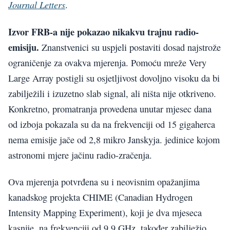
Journal Letters
.
Izvor FRB-a nije pokazao nikakvu trajnu radio-
emisiju.
Znanstvenici su uspjeli postaviti dosad najstrože
ograničenje za ovakva mjerenja. Pomoću mreže Very
Large Array postigli su osjetljivost dovoljno visoku da bi
zabilježili i izuzetno slab signal, ali ništa nije otkriveno.
Konkretno, promatranja provedena unutar mjesec dana
od izboja pokazala su da na frekvenciji od 15 gigaherca
nema emisije jače od 2,8 mikro Janskyja. jedinice kojom
astronomi mjere jačinu radio-zračenja.
Ova mjerenja potvrđena su i neovisnim opažanjima
kanadskog projekta CHIME (Canadian Hydrogen
Intensity Mapping Experiment), koji je dva mjeseca
kasnije, na frekvenciji od 9,9 GHz, također zabilježio