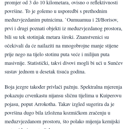
promjer od 3 do 10 kilometara, ovisno o reflektivnosti
površine. To je golemo u usporedbi s prethodnim
međuzvjezdanim putnicima. `Oumuamua i 2I/Borisov,
prvi i drugi poznati objekti iz međuzvjezdanog prostora,
bili su tek stotinjak metara široki. Znanstvenici su
očekivali da će nailaziti na mnogobrojne manje stijene
prije nego na tijelo stotinu puta veće i milijun puta
masivnije. Statistički, takvi divovi mogli bi ući u Sunčev
sustav jednom u desetak tisuća godina.
Boja jezgre također privlači pažnju. Spektralna mjerenja
pokazuju crvenkastu nijansu sličnu tijelima u Kuiperovu
pojasu, poput Arrokotha. Takav izgled sugerira da je
površina dugo bila izložena kozmičkom zračenju u
međuzvjezdanom prostoru, što polako mijenja kemijski