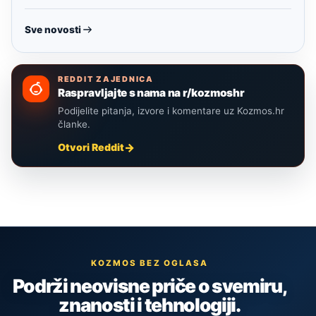
Sve novosti
REDDIT ZAJEDNICA
Raspravljajte s nama na r/kozmoshr
Podijelite pitanja, izvore i komentare uz Kozmos.hr
članke.
Otvori Reddit
KOZMOS BEZ OGLASA
Podrži neovisne priče o svemiru,
znanosti i tehnologiji.