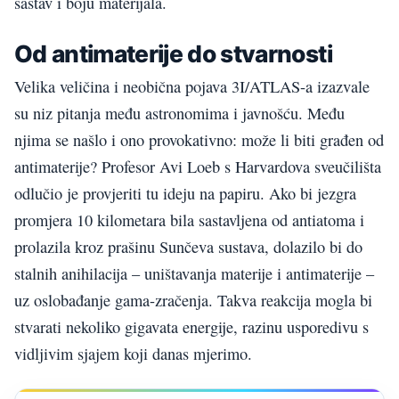
sastav i boju materijala.
Od antimaterije do stvarnosti
Velika veličina i neobična pojava 3I/ATLAS-a izazvale
su niz pitanja među astronomima i javnošću. Među
njima se našlo i ono provokativno: može li biti građen od
antimaterije? Profesor Avi Loeb s Harvardova sveučilišta
odlučio je provjeriti tu ideju na papiru. Ako bi jezgra
promjera 10 kilometara bila sastavljena od antiatoma i
prolazila kroz prašinu Sunčeva sustava, dolazilo bi do
stalnih anihilacija – uništavanja materije i antimaterije –
uz oslobađanje gama-zračenja. Takva reakcija mogla bi
stvarati nekoliko gigavata energije, razinu usporedivu s
vidljivim sjajem koji danas mjerimo.