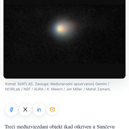
Komet 3I/ATLAS. Zasluge: Međunarodni opservatorij Gemini /
NOIRLab / NSF / AURA / K. Meech / Jen Miller / Mahdi Zamani,
Treći međuzvjezdani objekt ikad otkriven u Sunčevu