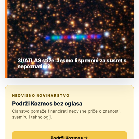
MEĐUZVJEZDANI OBJEKTI
3I/ATLAS stiže: Jesmo li spremni za susret s
nepoznatim?
MEĐUZVJEZDANI OBJEKTI
NEOVISNO NOVINARSTVO
Podrži Kozmos bez oglasa
Članstvo pomaže financirati neovisne priče o znanosti,
svemiru i tehnologiji.
Podrži Kozmos