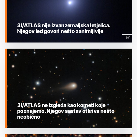
3I/ATLAS nije izvanzemaljska letjelica.
Njegov led govori nešto zanimljivije
MEĐUZVJEZDANI OBJEKTI
3I/ATLAS ne izgleda kao kometi koje
poznajemo. Njegov sastav otkriva nešto
neobično