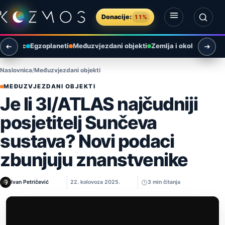
Preskoči na sadržaj
Donacije:
11%
Otvori izbornik
Otvori pretragu
Mjesec
Egzoplaneti
Međuzvjezdani objekti
Zemlja i okoliš
Arheol
Naslovnica
Međuzvjezdani objekti
MEĐUZVJEZDANI OBJEKTI
Je li 3I/ATLAS najčudniji
posjetitelj Sunčeva
sustava? Novi podaci
zbunjuju znanstvenike
Ivan Petričević
22. kolovoza 2025.
3 min čitanja