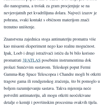
dio nanograma, a trošak za gram procjenjuje se na
nevjerojatnih pet kvadrilijuna dolara. Najveći izazov je
pohrana, svaki kontakt s običnom materijom znači
trenutno uništenje.
Znanstvena zajednica stoga antimateriju promatra više
kao misaoni eksperiment nego kao realnu mogućnost.
Ipak, Loeb i drugi istraživači ističu da bi bilo korisno
promatrati
3I/ATLAS
posebnim instrumentima dok
prolazi Sunčevim sustavom. Teleskopi poput Fermi
Gamma-Ray Space Telescopea i Chandre mogli bi otkriti
tragove gama ili rendgenskog zračenja, što bi pomoglo u
boljem razumijevanju sastava. Takva mjerenja neće
potvrditi antimateriju, ali mogu otkriti neočekivane
detalje o kemiji i površinskim procesima ovakvih tijela.