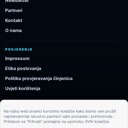
Newsletter
Partneri
Kontakt
O nama
POVJERENJE
Impressum
Etika poslovanja
Politika provjeravanja činjenica
Uvjeti korištenja
Na našoj web stranici koristimo kolačiće kako bismo vam pružili
© 2026 Kozmos.hr. Sva prava pridržana.
najrelevantnije iskustvo pamteći vaše postavke i preferencije.
Pritiskom na "Prihvati" pristajete na upotrebu SVIH kolačića.
Svemir, znanost, tehnologija i velike ideje za znatiželjne