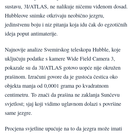
sustavu, 3I/ATLAS, ne nalikuje ničemu viđenom dosad.
Hubbleove snimke otkrivaju neobično jezgru,
jedinstvenu boju i niz pitanja koja idu čak do egzotičnih
ideja poput antimaterije.
Najnovije analize Svemirskog teleskopa Hubble, koje
uključuju podatke s kamere Wide Field Camera 3,
pokazale su da 3I/ATLAS gotovo uopće nije okružen
prašinom. Izračuni govore da je gustoća čestica oko
objekta manja od 0,0001 grama po kvadratnom
centimetru. To znači da prašina ne zaklanja Sunčevu
svjetlost; sjaj koji vidimo uglavnom dolazi s površine
same jezgre.
Procjena svjetline upućuje na to da jezgra može imati