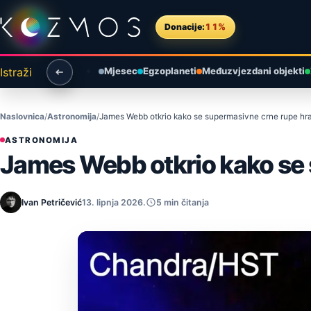
Preskoči na sadržaj
Donacije:
11%
Istraži
Mjesec
Egzoplaneti
Međuzvjezdani objekti
Naslovnica
Astronomija
James Webb otkrio kako se supermasivne crne rupe hr
ASTRONOMIJA
James Webb otkrio kako se
Ivan Petričević
13. lipnja 2026.
5 min čitanja