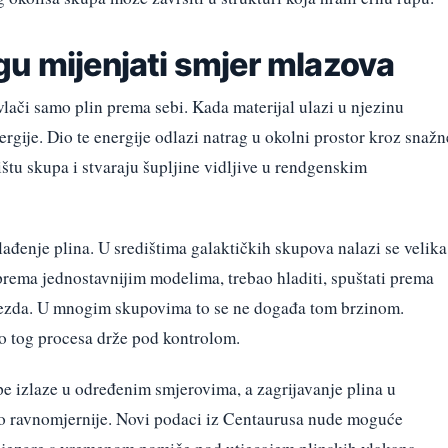
gu mijenjati smjer mlazova
lači samo plin prema sebi. Kada materijal ulazi u njezinu
rgije. Dio te energije odlazi natrag u okolni prostor kroz snažn
ištu skupa i stvaraju šupljine vidljive u rendgenskim
lađenje plina. U središtima galaktičkih skupova nalazi se velika
 prema jednostavnijim modelima, trebao hladiti, spuštati prema
vijezda. U mnogim skupovima to se ne događa tom brzinom.
o tog procesa drže pod kontrolom.
pe izlaze u određenim smjerovima, a zagrijavanje plina u
o ravnomjernije. Novi podaci iz Centaurusa nude moguće