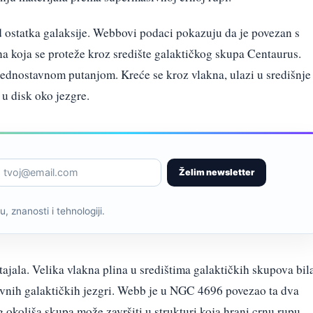
od ostatka galaksije. Webbovi podaci pokazuju da je povezan s
 koja se proteže kroz središte galaktičkog skupa Centaurus.
 jednostavnom putanjom. Kreće se kroz vlakna, ulazi u središnje
 u disk oko jezgre.
Želim newsletter
, znanosti i tehnologiji.
jala. Velika vlakna plina u središtima galaktičkih skupova bil
tivnih galaktičkih jezgri. Webb je u NGC 4696 povezao ta dva
eg okoliša skupa može završiti u strukturi koja hrani crnu rupu.