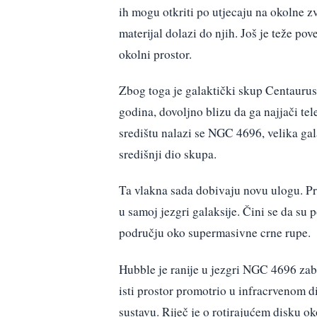
ih mogu otkriti po utjecaju na okolne zv
materijal dolazi do njih. Još je teže po
okolni prostor.
Zbog toga je galaktički skup Centaurus
godina, dovoljno blizu da ga najjači te
središtu nalazi se NGC 4696, velika gal
središnji dio skupa.
Ta vlakna sada dobivaju novu ulogu. P
u samoj jezgri galaksije. Čini se da s
području oko supermasivne crne rupe.
Hubble je ranije u jezgri NGC 4696 zabi
isti prostor promotrio u infracrvenom d
sustavu. Riječ je o rotirajućem disku