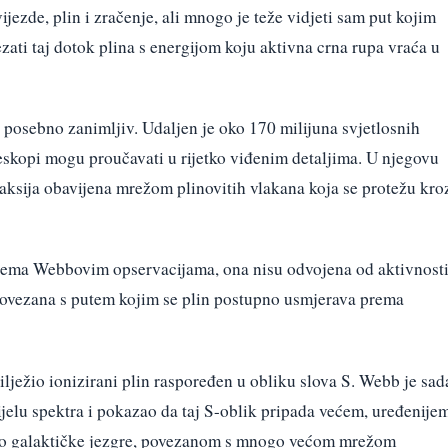
ijezde, plin i zračenje, ali mnogo je teže vidjeti sam put kojim
vezati taj dotok plina s energijom koju aktivna crna rupa vraća u
 posebno zanimljiv. Udaljen je oko 170 milijuna svjetlosnih
leskopi mogu proučavati u rijetko viđenim detaljima. U njegovu
aksija obavijena mrežom plinovitih vlakana koja se protežu kro
rema Webbovim opservacijama, ona nisu odvojena od aktivnost
u povezana s putem kojim se plin postupno usmjerava prema
lježio ionizirani plin raspoređen u obliku slova S. Webb je sad
ijelu spektra i pokazao da taj S-oblik pripada većem, uređenije
 oko galaktičke jezgre, povezanom s mnogo većom mrežom