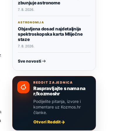
zbunjuje astronome
7. 8. 2026.
ASTRONOMIJA
Objavljena dosad najdetaljnija
spektroskopska karta Mliječne
staze
7. 8. 2026.
z
Sve novosti
i
REDDIT ZAJEDNICA
Raspravljajte s nama na
r/kozmoshr
Podijelite pitanja, izvore i
komentare uz Kozmos.hr
a
članke.
m
Otvori Reddit