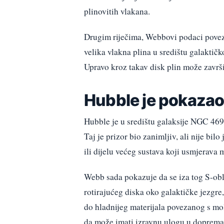
plinovitih vlakana.
Drugim riječima, Webbovi podaci povez
velika vlakna plina u središtu galaktič
Upravo kroz takav disk plin može završi
Hubble je pokazao
Hubble je u središtu galaksije NGC 4696
Taj je prizor bio zanimljiv, ali nije bilo
ili dijelu većeg sustava koji usmjerava m
Webb sada pokazuje da se iza tog S-obli
rotirajućeg diska oko galaktičke jezgre
do hladnijeg materijala povezanog s mo
da može imati izravnu ulogu u dopreman