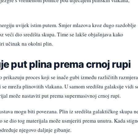
e jezgre s vremenom pomiče pod utjecajem plinskih vlakana,
energiju uvijek istim putem. Smjer mlazova kroz dugo razdoblje
roz veći dio središta skupa. Time se lakše objašnjava kako
i učinak na okolni plin.
 put plina prema crnoj rupi
o prikazuju proces koji se inače gubi između različitih razmjera
 se mreža plinovitih vlakana. U samom središtu galaksije vidi s
rijal može nastaviti put prema supermasivnoj crnoj rupi.
tava mogu biti povezana. Plin iz središta galaktičkog skupa n
o se dio tog materijala može usmjeriti prema unutra. Kada stign
 određuje njegovo daljnje gibanje.