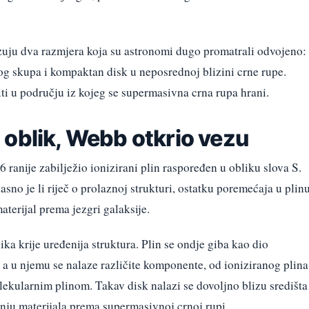
uju dva razmjera koja su astronomi dugo promatrali odvojeno:
kog skupa i kompaktan disk u neposrednoj blizini crne rupe.
ti u području iz kojeg se supermasivna crna rupa hrani.
 oblik, Webb otkrio vezu
 ranije zabilježio ionizirani plin raspoređen u obliku slova S.
 jasno je li riječ o prolaznoj strukturi, ostatku poremećaja u plin
aterijal prema jezgri galaksije.
ka krije uređenija struktura. Plin se ondje giba kao dio
, a u njemu se nalaze različite komponente, od ioniziranog plina
lekularnim plinom. Takav disk nalazi se dovoljno blizu središta
ju materijala prema supermasivnoj crnoj rupi.