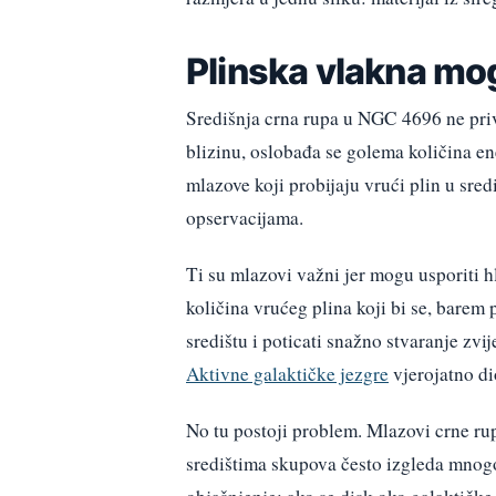
Plinska vlakna mo
Središnja crna rupa u NGC 4696 ne priv
blizinu, oslobađa se golema količina ene
mlazove koji probijaju vrući plin u sred
opservacijama.
Ti su mlazovi važni jer mogu usporiti h
količina vrućeg plina koji bi se, barem
središtu i poticati snažno stvaranje z
Aktivne galaktičke jezgre
vjerojatno di
No tu postoji problem. Mlazovi crne ru
središtima skupova često izgleda mnog