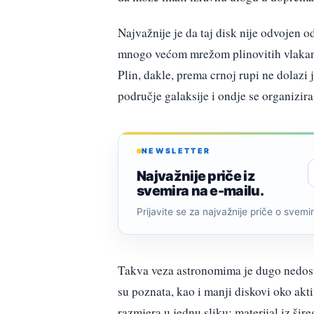
Najvažnije je da taj disk nije odvojen 
mnogo većom mrežom plinovitih vlakana
Plin, dakle, prema crnoj rupi ne dolazi
područje galaksije i ondje se organizira
NEWSLETTER
Najvažnije priče iz
svemira na e-mailu.
Prijavite se za najvažnije priče o svemiru
Takva veza astronomima je dugo nedosta
su poznata, kao i manji diskovi oko ak
razmjera u jednu sliku: materijal iz šir