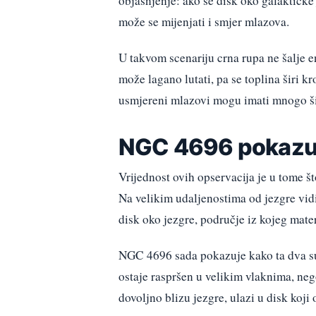
objašnjenje: ako se disk oko galaktičk
može se mijenjati i smjer mlazova.
U takvom scenariju crna rupa ne šalje 
može lagano lutati, pa se toplina širi k
usmjereni mlazovi mogu imati mnogo šir
NGC 4696 pokazuje
Vrijednost ovih opservacija je u tome št
Na velikim udaljenostima od jezgre vidi
disk oko jezgre, područje iz kojeg mate
NGC 4696 sada pokazuje kako ta dva sus
ostaje raspršen u velikim vlaknima, neg
dovoljno blizu jezgre, ulazi u disk koji