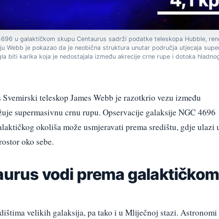
 4696 u galaktičkom skupu Centaurus sadrži podatke teleskopa Hubble, re
u Webb je pokazao da je neobična struktura unutar područja utjecaja supe
 biti karika koja je nedostajala između akrecije crne rupe i dotoka hladnog 
s Svemirski teleskop James Webb je razotkrio vezu između
užuje supermasivnu crnu rupu. Opservacije galaksije NGC 4696
alaktičkog okoliša može usmjeravati prema središtu, gdje ulazi 
rostor oko sebe.
taurus vodi prema galaktičkom
dištima velikih galaksija, pa tako i u Mliječnoj stazi. Astronomi