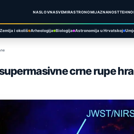
NASLOVNA
SVEMIR
ASTRONOMIJA
ZNANOST
TEHNO
Zemlja i okoliš
Arheologija
Biologija
Astronomija u Hrvatskoj
Umje
ane
 supermasivne crne rupe hr