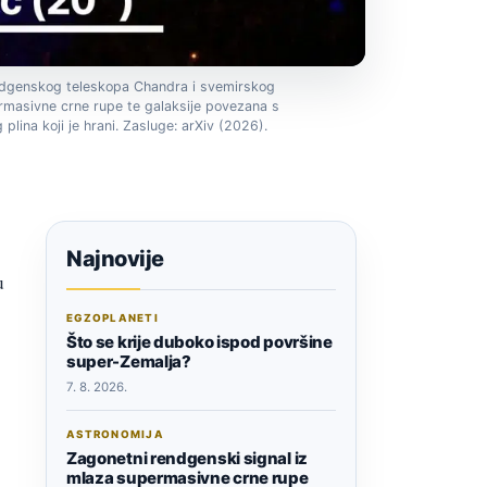
ndgenskog teleskopa Chandra i svemirskog
rmasivne crne rupe te galaksije povezana s
plina koji je hrani. Zasluge: arXiv (2026).
Najnovije
u
EGZOPLANETI
Što se krije duboko ispod površine
super-Zemalja?
7. 8. 2026.
ASTRONOMIJA
Zagonetni rendgenski signal iz
mlaza supermasivne crne rupe