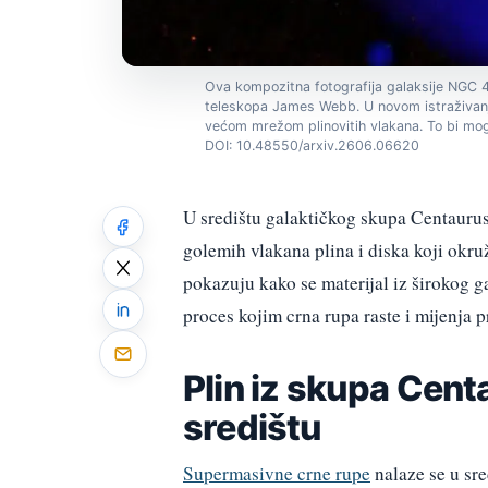
Ova kompozitna fotografija galaksije NGC
teleskopa James Webb. U novom istraživanj
većom mrežom plinovitih vlakana. To bi mogla
DOI: 10.48550/arxiv.2606.06620
U središtu galaktičkog skupa Centauru
golemih vlakana plina i diska koji okr
pokazuju kako se materijal iz širokog g
proces kojim crna rupa raste i mijenja p
Plin iz skupa Cen
središtu
Supermasivne crne rupe
nalaze se u sre