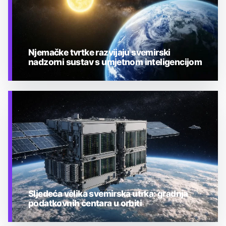
Njemačke tvrtke razvijaju svemirski
nadzorni sustav s umjetnom inteligencijom
TEHNOLOGIJA
Sljedeća velika svemirska utrka: gradnja
podatkovnih centara u orbiti