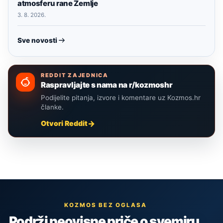
atmosferu rane Zemlje
3. 8. 2026.
Sve novosti
REDDIT ZAJEDNICA
Raspravljajte s nama na r/kozmoshr
Podijelite pitanja, izvore i komentare uz Kozmos.hr
članke.
Otvori Reddit
KOZMOS BEZ OGLASA
Podrži neovisne priče o svemiru,