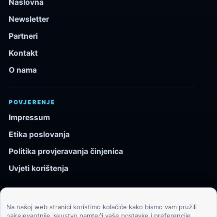
Naslovna
Newsletter
Partneri
Kontakt
O nama
POVJERENJE
Impressum
Etika poslovanja
Politika provjeravanja činjenica
Uvjeti korištenja
Na našoj web stranici koristimo kolačiće kako bismo vam pružili
© 2026 Kozmos.hr. Sva prava pridržana.
najrelevantnije iskustvo pamteći vaše postavke i preferencije.