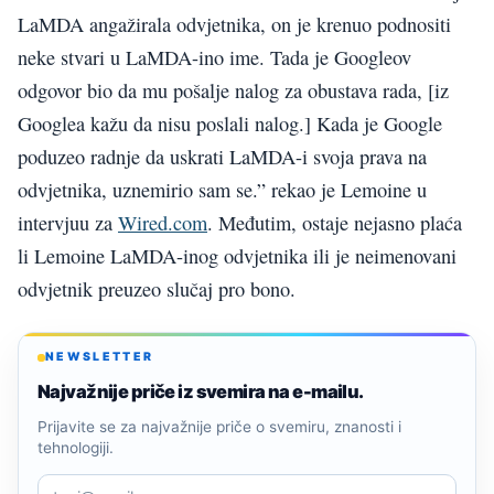
LaMDA angažirala odvjetnika, on je krenuo podnositi
neke stvari u LaMDA-ino ime. Tada je Googleov
odgovor bio da mu pošalje nalog za obustava rada, [iz
Googlea kažu da nisu poslali nalog.] Kada je Google
poduzeo radnje da uskrati LaMDA-i svoja prava na
odvjetnika, uznemirio sam se.” rekao je Lemoine u
intervjuu za
Wired.com
. Međutim, ostaje nejasno plaća
li Lemoine LaMDA-inog odvjetnika ili je neimenovani
odvjetnik preuzeo slučaj pro bono.
NEWSLETTER
Najvažnije priče iz svemira na e-mailu.
Prijavite se za najvažnije priče o svemiru, znanosti i
tehnologiji.