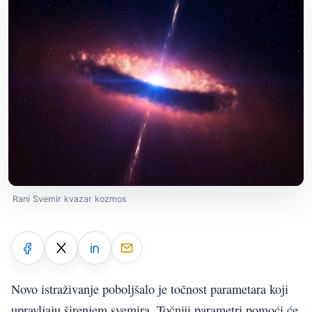
Rani Svemir kvazar kozmos
Novo istraživanje poboljšalo je točnost parametara koji
upravljaju širenjem svemira. Točniji parametri pomoći će