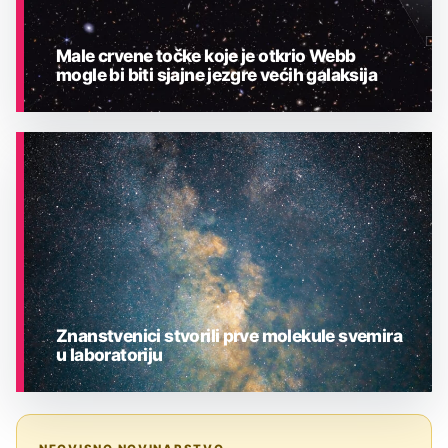
Male crvene točke koje je otkrio Webb
mogle bi biti sjajne jezgre većih galaksija
ASTRONOMIJA
Znanstvenici stvorili prve molekule svemira
u laboratoriju
ASTRONOMIJA