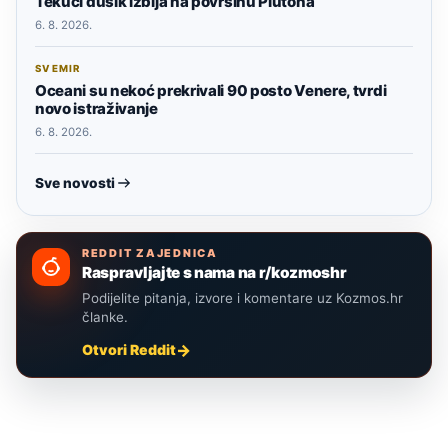
Tekući dušik izbija na površinu Plutona
6. 8. 2026.
SVEMIR
Oceani su nekoć prekrivali 90 posto Venere, tvrdi
novo istraživanje
6. 8. 2026.
Sve novosti
REDDIT ZAJEDNICA
Raspravljajte s nama na r/kozmoshr
Podijelite pitanja, izvore i komentare uz Kozmos.hr
članke.
Otvori Reddit