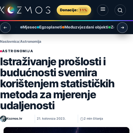
Preskoči na sadržaj
Donacije:
11%
Otvori izbornik
Otvori pretragu
Mjesec
Egzoplaneti
Međuzvjezdani objekti
Zemlja i ok
Naslovnica
Astronomija
ASTRONOMIJA
Istraživanje prošlosti i
budućnosti svemira
korištenjem statističkih
metoda za mjerenje
udaljenosti
Kozmos.hr
21. kolovoza 2023.
2 min čitanja