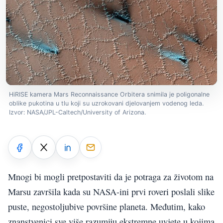
HiRISE kamera Mars Reconnaissance Orbitera snimila je poligonalne
oblike pukotina u tlu koji su uzrokovani djelovanjem vodenog leda.
Izvor: NASA/JPL-Caltech/University of Arizona.
Mnogi bi mogli pretpostaviti da je potraga za životom na
Marsu završila kada su NASA-ini prvi roveri poslali slike
puste, negostoljubive površine planeta. Međutim, kako
znanstvenici sve više razumiju ekstremne uvjete u kojima