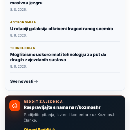
masivnu jezgru
8. 8. 2026.
ASTRONOMIJA
U rotaciji galaksija otkriveni tragovi ranog svemira
8. 8. 2026.
TEHNOLOGIJA
Mogli bismo uskoro imati tehnologiju za put do
drugih zvjezdanih sustava
8. 8. 2026.
Sve novosti
REDDIT ZAJEDNICA
Raspravljajte s nama na r/kozmoshr
Podijelite pitanja, izvore i komentare uz Kozmos.hr
članke.
Otvori Reddit