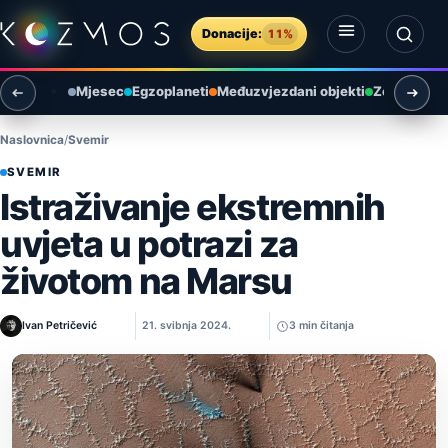
Preskoči na sadržaj
Donacije:
11%
Otvori izbornik
Otvori pretragu
Mjesec
Egzoplaneti
Međuzvjezdani objekti
Zemlja i ok
Naslovnica
Svemir
SVEMIR
Istraživanje ekstremnih
uvjeta u potrazi za
životom na Marsu
Ivan Petričević
21. svibnja 2024.
3 min čitanja