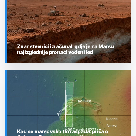
Znanstvenici izračunali gdje je na Marsu
najizglednije pronaći vodeni led
SVEMIR
Kad se marsovsko tlo raspada: priča o