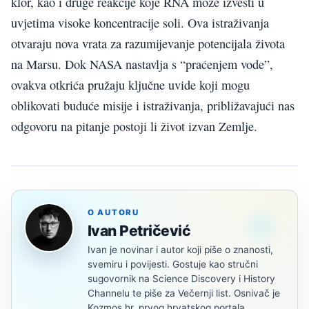
klor, kao i druge reakcije koje RNA može izvesti u
uvjetima visoke koncentracije soli. Ova istraživanja
otvaraju nova vrata za razumijevanje potencijala života
na Marsu. Dok NASA nastavlja s “praćenjem vode”,
ovakva otkrića pružaju ključne uvide koji mogu
oblikovati buduće misije i istraživanja, približavajući nas
odgovoru na pitanje postoji li život izvan Zemlje.
O AUTORU
Ivan Petričević
Ivan je novinar i autor koji piše o znanosti,
svemiru i povijesti. Gostuje kao stručni
sugovornik na Science Discovery i History
Channelu te piše za Večernji list. Osnivač je
Kozmos.hr, prvog hrvatskog portala