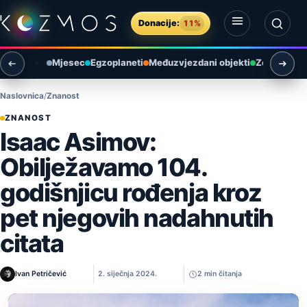
Preskoči na sadržaj
Donacije:
11%
Otvori izbornik
Otvori pretragu
Mjesec
Egzoplaneti
Međuzvjezdani objekti
Zemlja i ok
Naslovnica
Znanost
ZNANOST
Isaac Asimov:
Obilježavamo 104.
godišnjicu rođenja kroz
pet njegovih nadahnutih
citata
Ivan Petričević
2. siječnja 2024.
2 min čitanja