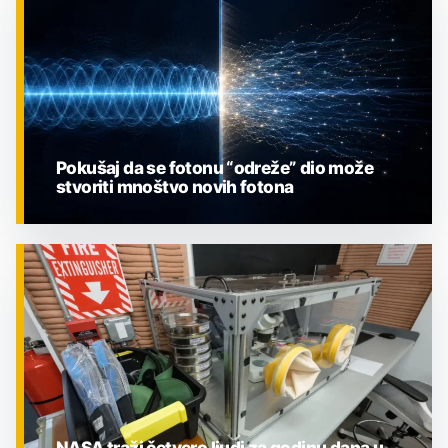
Pokušaj da se fotonu “odreže” dio može
stvoriti mnoštvo novih fotona
ZNANOST
NASA traži četvero ljudi za godinu dana u