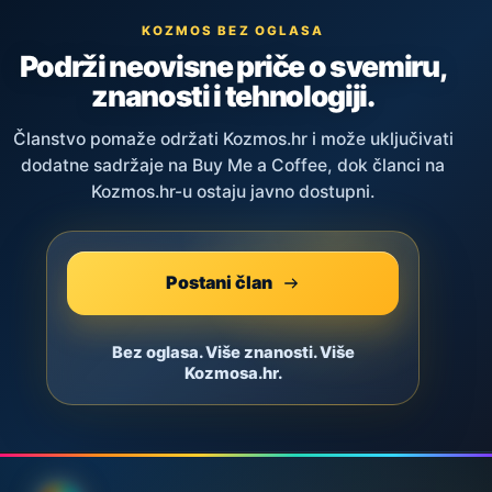
KOZMOS BEZ OGLASA
Podrži neovisne priče o svemiru,
znanosti i tehnologiji.
Članstvo pomaže održati Kozmos.hr i može uključivati
dodatne sadržaje na Buy Me a Coffee, dok članci na
Kozmos.hr-u ostaju javno dostupni.
Postani član
Bez oglasa. Više znanosti. Više
Kozmosa.hr.