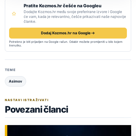
Pratite Kozmos.hr češće na Googleu
Dodajte Kozmos.hr među svoje preferirane izvore i Google
će vam, kada je relevantno, češće prikazivati naše najnovije
članke.
Dodaj Kozmos.hr na Google
Potrebno je biti prijavljen na Google račun. Odabir možete promijeniti u bilo kojem
trenutku.
TEME
Asimov
NASTAVI ISTRAŽIVATI
Povezani članci