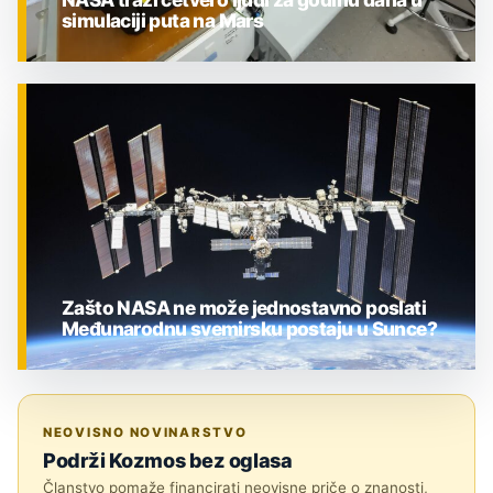
simulaciji puta na Mars
ZNANOST
Zašto NASA ne može jednostavno poslati
Međunarodnu svemirsku postaju u Sunce?
ZNANOST
NEOVISNO NOVINARSTVO
Podrži Kozmos bez oglasa
Članstvo pomaže financirati neovisne priče o znanosti,