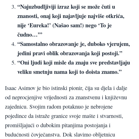
“Najuzbudljiviji izraz koji se može čuti u
znanosti, onaj koji najavljuje najviše otkrića,
nije ‘Eureka!’ (Našao sam!) nego ‘To je
čudno…’”
“Samostalno obrazovanje je, duboko vjerujem,
jedini pravi oblik obrazovanja koji postoji.”
“Oni ljudi koji misle da znaju sve predstavljaju
veliku smetnju nama koji to doista znamo.”
Isaac Asimov je bio istinski pionir, čija su djela i dalje
od neprocjenjive vrijednosti za znanstvenu i književnu
zajednicu. Svojim radom potaknuo je nebrojene
pojedince da istraže granice svoje mašte i stvarnosti,
promišljajući o dubokim pitanjima postojanja i
budućnosti čovječanstva. Dok slavimo obljetnicu