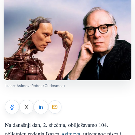
Isaac-Asimov-Robot (Curiosmos)
Na današnji dan, 2. siječnja, obilježavamo 104.
obljetnicu rođenja Isaaca
Asimova
, utjecajnog pisca i