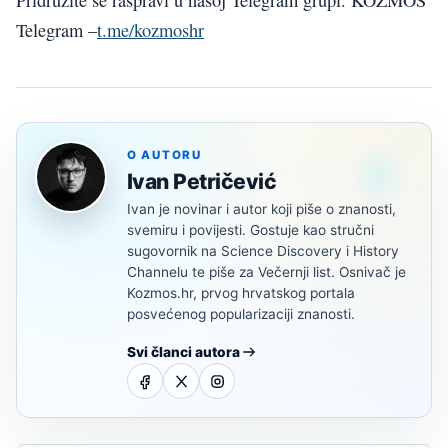
Pridružite se raspravi u našoj Telegram grupi. KOZMOS
Telegram –
t.me/kozmoshr
O AUTORU
Ivan Petričević
Ivan je novinar i autor koji piše o znanosti,
svemiru i povijesti. Gostuje kao stručni
sugovornik na Science Discovery i History
Channelu te piše za Večernji list. Osnivač je
Kozmos.hr, prvog hrvatskog portala
posvećenog popularizaciji znanosti.
Svi članci autora