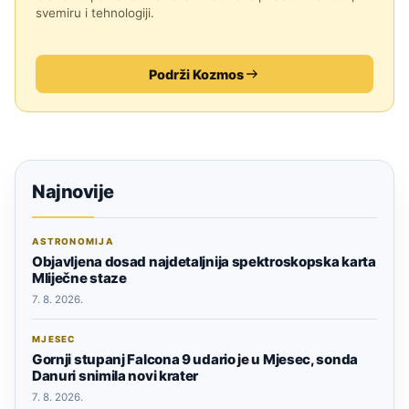
svemiru i tehnologiji.
Podrži Kozmos
Najnovije
ASTRONOMIJA
Objavljena dosad najdetaljnija spektroskopska karta
Mliječne staze
7. 8. 2026.
MJESEC
Gornji stupanj Falcona 9 udario je u Mjesec, sonda
Danuri snimila novi krater
7. 8. 2026.