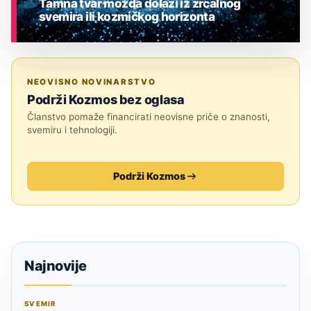
Tamna tvar možda dolazi iz zrcalnog
svemira ili kozmičkog horizonta
ASTRONOMIJA
NEOVISNO NOVINARSTVO
Podrži Kozmos bez oglasa
Članstvo pomaže financirati neovisne priče o znanosti,
svemiru i tehnologiji.
Podrži Kozmos
Najnovije
SVEMIR