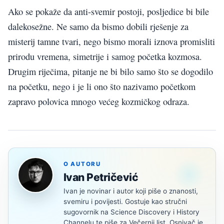
Ako se pokaže da anti-svemir postoji, posljedice bi bile
dalekosežne. Ne samo da bismo dobili rješenje za
misterij tamne tvari, nego bismo morali iznova promisliti
prirodu vremena, simetrije i samog početka kozmosa.
Drugim riječima, pitanje ne bi bilo samo što se dogodilo
na početku, nego i je li ono što nazivamo početkom
zapravo polovica mnogo većeg kozmičkog odraza.
O AUTORU
Ivan Petričević
Ivan je novinar i autor koji piše o znanosti,
svemiru i povijesti. Gostuje kao stručni
sugovornik na Science Discovery i History
Channelu te piše za Večernji list. Osnivač je