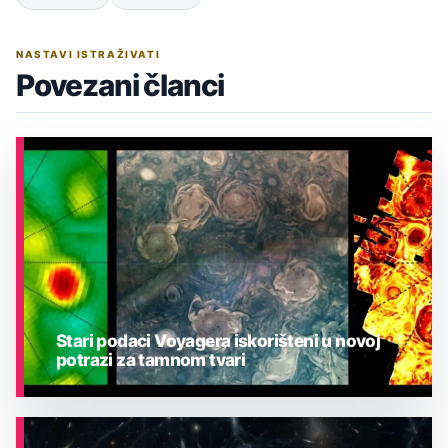
NASTAVI ISTRAŽIVATI
Povezani članci
Stari podaci Voyagera iskorišteni u novoj
potrazi za tamnom tvari
ASTRONOMIJA