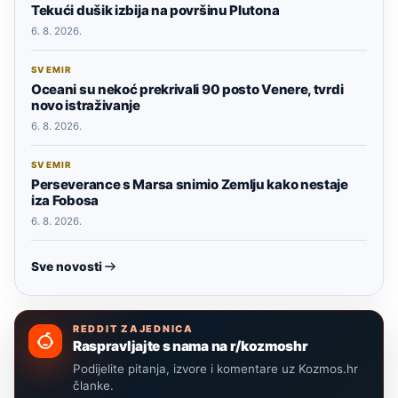
Tekući dušik izbija na površinu Plutona
6. 8. 2026.
SVEMIR
Oceani su nekoć prekrivali 90 posto Venere, tvrdi
novo istraživanje
6. 8. 2026.
SVEMIR
Perseverance s Marsa snimio Zemlju kako nestaje
iza Fobosa
6. 8. 2026.
Sve novosti
REDDIT ZAJEDNICA
Raspravljajte s nama na r/kozmoshr
Podijelite pitanja, izvore i komentare uz Kozmos.hr
članke.