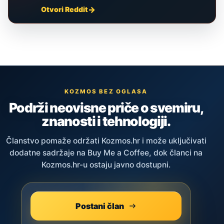
Otvori Reddit
KOZMOS BEZ OGLASA
Podrži neovisne priče o svemiru,
znanosti i tehnologiji.
Članstvo pomaže održati Kozmos.hr i može uključivati
dodatne sadržaje na Buy Me a Coffee, dok članci na
Kozmos.hr-u ostaju javno dostupni.
Postani član