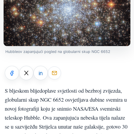
Hubbleov zapanjujući pogled na globularni skup NGC 6652
S bljeskom blijedoplave svjetlosti od bezbroj zvijezda,
globularni skup NGC 6652 osvjetljava dubine svemira u
novoj fotografiji koju je snimio NASA/ESA svemirski
teleskop Hubble. Ova zapanjujuća nebeska tijela nalaze
se u sazviježđu Strijelca unutar naše galaksije, gotovo 30