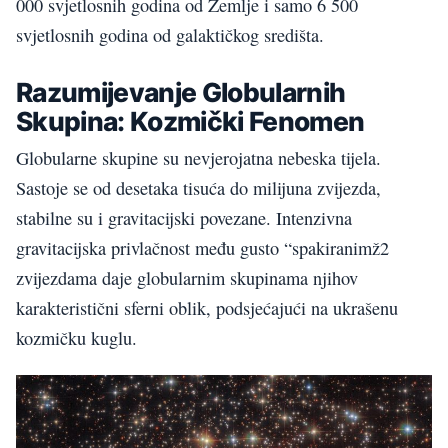
000 svjetlosnih godina od Zemlje i samo 6 500
svjetlosnih godina od galaktičkog središta.
Razumijevanje Globularnih
Skupina: Kozmički Fenomen
Globularne skupine su nevjerojatna nebeska tijela.
Sastoje se od desetaka tisuća do milijuna zvijezda,
stabilne su i gravitacijski povezane. Intenzivna
gravitacijska privlačnost među gusto “spakiranimž2
zvijezdama daje globularnim skupinama njihov
karakteristični sferni oblik, podsjećajući na ukrašenu
kozmičku kuglu.