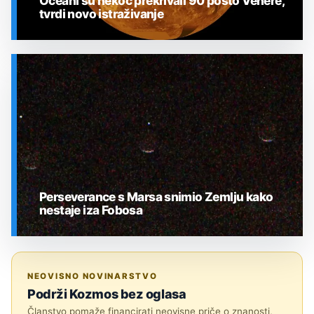
Oceani su nekoć prekrivali 90 posto Venere,
tvrdi novo istraživanje
SVEMIR
Perseverance s Marsa snimio Zemlju kako
nestaje iza Fobosa
SVEMIR
NEOVISNO NOVINARSTVO
Podrži Kozmos bez oglasa
Članstvo pomaže financirati neovisne priče o znanosti,