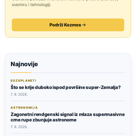
svemiru i tehnologiji.
Podrži Kozmos
Najnovije
EGZOPLANETI
Što se krije duboko ispod površine super-Zemalja?
7. 8. 2026.
ASTRONOMIJA
Zagonetni rendgenski signal iz mlaza supermasivne
crne rupe zbunjuje astronome
7. 8. 2026.