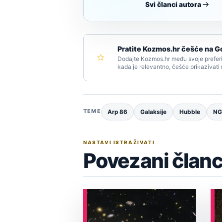
Svi članci autora
Pratite Kozmos.hr češće na G
Dodajte Kozmos.hr među svoje preferi
kada je relevantno, češće prikazivati
TEME
Arp 86
Galaksije
Hubble
NG
NASTAVI ISTRAŽIVATI
Povezani članc