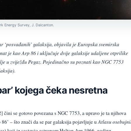
rk Energy Survey, J. Dalcanton.
ar ‘posvađanih’ galaksija, objavila je Europska svemirska
at je kao Arp 86 i uključuje dvije galaksije udaljene otprilike
mlje u zviježđu Pegaz. Pojedinačno su poznati kao NGC 7753
aksija).
 par’ kojega čeka nesretna
 čini se gotovo povezana s NGC 7753, a upravo je ta njihova
6’ – što znači da se par galaksija pojavljuje u
Atlasu osebujni
ies
) koji je sastavio astronom Halton Arp 1966. godine.