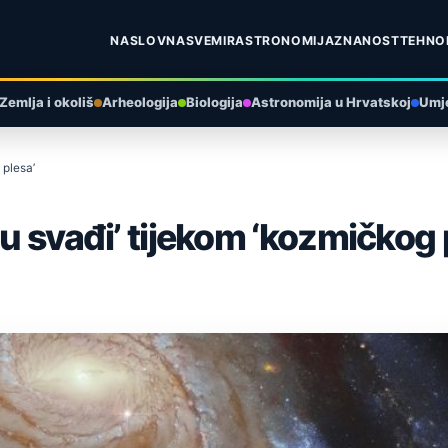
NASLOVNA
SVEMIR
ASTRONOMIJA
ZNANOST
TEHNO
Zemlja i okoliš
Arheologija
Biologija
Astronomija u Hrvatskoj
Umje
 plesa’
 u svađi’ tijekom ‘kozmičkog 