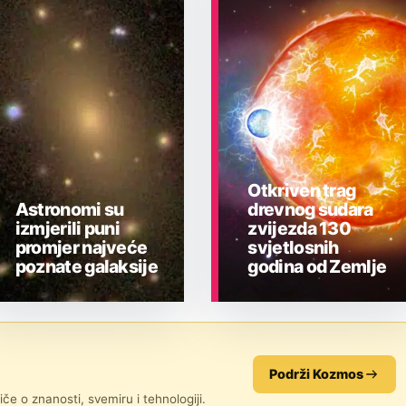
Otkriven trag
Astronomi su
drevnog sudara
izmjerili puni
zvijezda 130
promjer najveće
svjetlosnih
poznate galaksije
godina od Zemlje
ASTRONOMIJA
ASTRONOMIJA
Podrži Kozmos
če o znanosti, svemiru i tehnologiji.