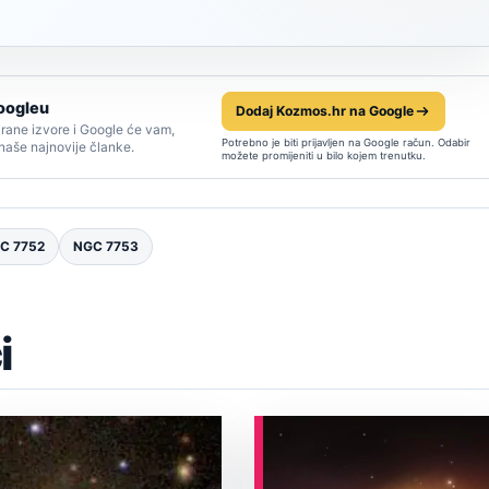
oogleu
Dodaj Kozmos.hr na Google
rane izvore i Google će vam,
Potrebno je biti prijavljen na Google račun. Odabir
 naše najnovije članke.
možete promijeniti u bilo kojem trenutku.
C 7752
NGC 7753
i