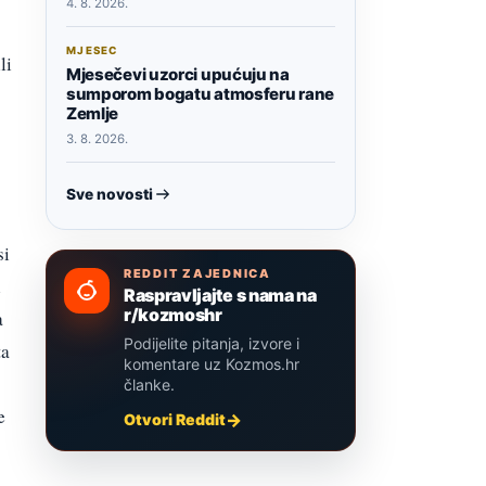
4. 8. 2026.
MJESEC
li
Mjesečevi uzorci upućuju na
sumporom bogatu atmosferu rane
Zemlje
3. 8. 2026.
Sve novosti
si
REDDIT ZAJEDNICA
i
Raspravljajte s nama na
r/kozmoshr
a
Podijelite pitanja, izvore i
ta
komentare uz Kozmos.hr
članke.
e
Otvori Reddit