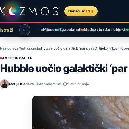
Preskoči na sadržaj
Donacije:
11%
Istraži
Mjesec
Egzoplaneti
Međuzvjezdani objekti
Naslovnica
Astronomija
Hubble uočio galaktički ‘par u svađi’ tijekom ‘kozmičkog
ASTRONOMIJA
Hubble uočio galaktički ‘par
Matija Klarić
29. listopada 2021.
2 min čitanja