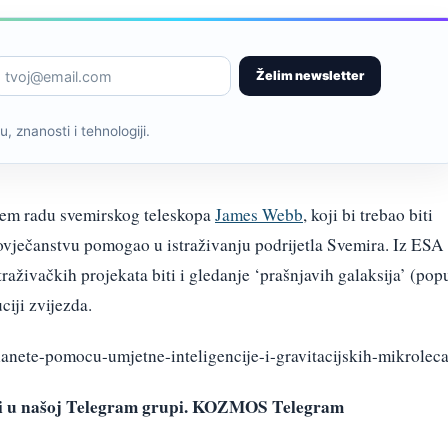
Želim newsletter
, znanosti i tehnologiji.
ćem radu svemirskog teleskopa
James Webb
, koji bi trebao biti
ovječanstvu pomogao u istraživanju podrijetla Svemira. Iz ESA
raživačkih projekata biti i gledanje ‘prašnjavih galaksija’ (pop
ciji zvijezda.
planete-pomocu-umjetne-inteligencije-i-gravitacijskih-mikroleca
avi u našoj Telegram grupi. KOZMOS Telegram