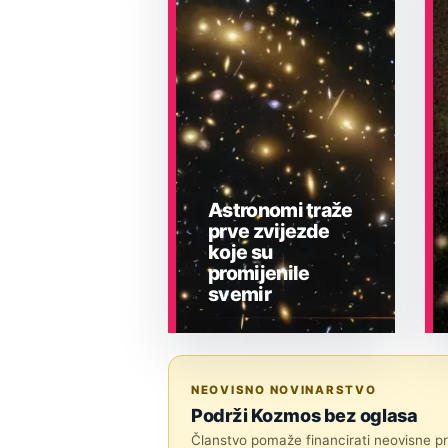
Astronomi traže
prve zvijezde
koje su
promijenile
svemir
ASTRONOMIJA
NEOVISNO NOVINARSTVO
Podrži Kozmos bez oglasa
Članstvo pomaže financirati neovisne pri