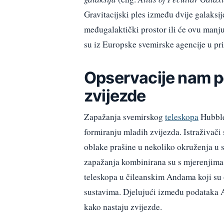
Gravitacijski ples između dvije galaksi
međugalaktički prostor ili će ovu manj
su iz Europske svemirske agencije u pr
Opservacije nam p
zvijezde
Zapažanja svemirskog
teleskopa
Hubble 
formiranju mladih zvijezda. Istraživači
oblake prašine u nekoliko okruženja u 
zapažanja kombinirana su s mjerenjima
teleskopa u čileanskim Andama koji su 
sustavima. Djelujući između podataka A
kako nastaju zvijezde.