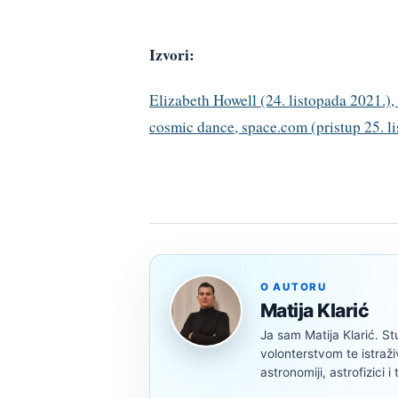
Izvori:
Elizabeth Howell (24. listopada 2021.),
cosmic dance, space.com (pristup 25. l
O AUTORU
Matija Klarić
Ja sam Matija Klarić. S
volonterstvom te istraž
astronomiji, astrofizici i 