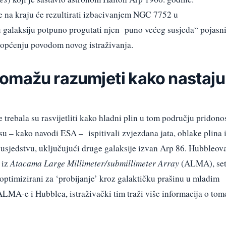
je na kraju će rezultirati izbacivanjem NGC 7752 u
u galaksiju potpuno progutati njen puno većeg susjeda“ pojasni
iopćenju povodom novog istraživanja.
omažu razumjeti kako nastaju
trebala su rasvijetliti kako hladni plin u tom području pridono
 su – kako navodi ESA – ispitivali zvjezdana jata, oblake plina 
susjedstvu, uključujući druge galaksije izvan Arp 86. Hubbleov
 iz
Atacama Large Millimeter/submillimeter Array
(ALMA), se
optimizirani za ‘probijanje’ kroz galaktičku prašinu u mladim
LMA-e i Hubblea, istraživački tim traži više informacija o tom