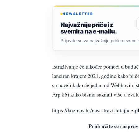
NEWSLETTER
Najvažnije priče iz
svemira na e-mailu.
Prijavite se za najvažnije priče o svemiru
Istraživanje će također pomoći u budu
lansiran krajem 2021. godine kako bi č
su naveli kako će jedan od Webbovih ist
Arp 86) kako bismo saznali više o evolu
https://kozmos.hr/nasa-trazi-lutajuce-
Pridružite se raspr