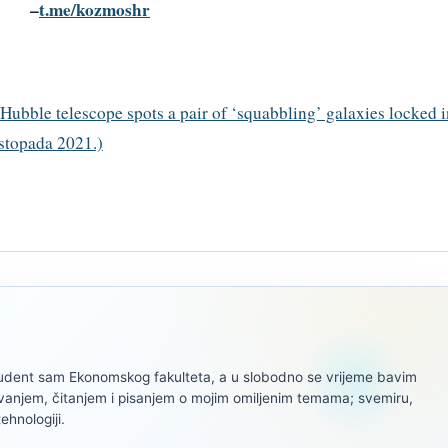
–
t.me/kozmoshr
 Hubble telescope spots a pair of ‘squabbling’ galaxies locked i
istopada 2021.)
tudent sam Ekonomskog fakulteta, a u slobodno se vrijeme bavim
ivanjem, čitanjem i pisanjem o mojim omiljenim temama; svemiru,
tehnologiji.