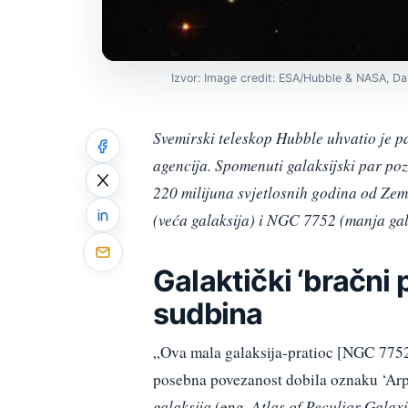
Izvor: Image credit: ESA/Hubble & NASA, Da
Svemirski teleskop Hubble uhvatio je p
agencija. Spomenuti galaksijski par pozn
220 milijuna svjetlosnih godina od Ze
(veća galaksija) i NGC 7752 (manja gal
Galaktički ‘bračni
sudbina
„Ova mala galaksija-pratioc [NGC 7752]
posebna povezanost dobila oznaku ‘Arp 8
galaksija
(eng.
Atlas of Peculiar Galax