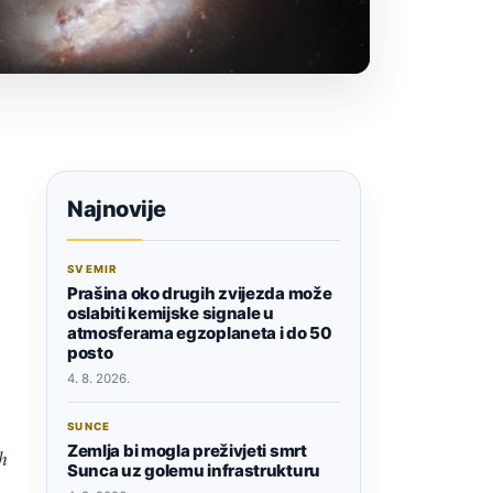
Najnovije
SVEMIR
Prašina oko drugih zvijezda može
oslabiti kemijske signale u
atmosferama egzoplaneta i do 50
posto
4. 8. 2026.
SUNCE
Zemlja bi mogla preživjeti smrt
h
Sunca uz golemu infrastrukturu