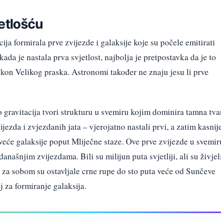
etlošću
ija formirala prve zvijezde i galaksije koje su počele emitirati
kada je nastala prva svjetlost, najbolja je pretpostavka da je to
akon Velikog praska. Astronomi također ne znaju jesu li prve
 gravitacija tvori strukturu u svemiru kojim dominira tamna tvar
ijezda i zvjezdanih jata – vjerojatno nastali prvi, a zatim kasnij
 veće galaksije poput Mliječne staze. Ove prve zvijezde u svemir
anašnjim zvijezdama. Bili su milijun puta svjetliji, ali su živjel
o, za sobom su ostavljale crne rupe do sto puta veće od Sunčeve
 za formiranje galaksija.