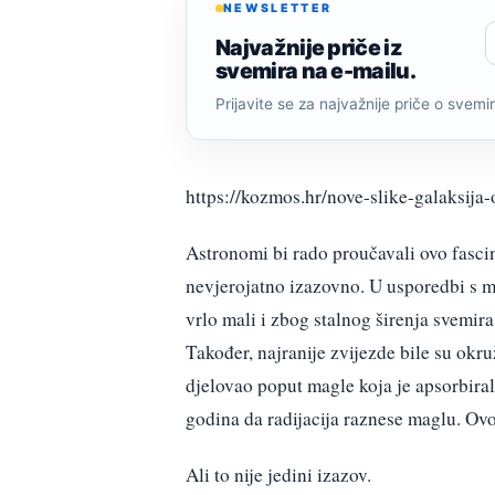
NEWSLETTER
Najvažnije priče iz
svemira na e-mailu.
Prijavite se za najvažnije priče o svemiru
https://kozmos.hr/nove-slike-galaksija-
Astronomi bi rado proučavali ovo fascin
nevjerojatno izazovno. U usporedbi s ma
vrlo mali i zbog stalnog širenja svemira
Također, najranije zvijezde bile su okru
djelovao poput magle koja je apsorbirala
godina da radijacija raznese maglu. Ovo
Ali to nije jedini izazov.