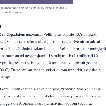
mračno doba prije nego što su zvijezde ili galaksije
 za svemirski teleskop
a
čeo događajem nazvanim Veliki prasak prije 13,8 milijardi
nalazo u ultra-vrućem, ultra-gustom stanju. Svemir se odmah
om se hladeći. Jednu sekundu nakon Velikog praska, svemir je b
mperaturom od nevjerojatnih 18 milijardi F (10 milijardi C).
praska, svemir je bio velik 10 milijuna svjetlosnih godina, a
0 C). Da se svemir mogao vidjeti u tom trenutku, svijetlio bi
 lampe.
atkom juhom čestica visoke energije, zračenja, vodika i helija.
e širio postajao sve veći i hladniji, juha se prorijedila i sve je
ak onoga što astronomi nazivaju mračnim dobom svemira.