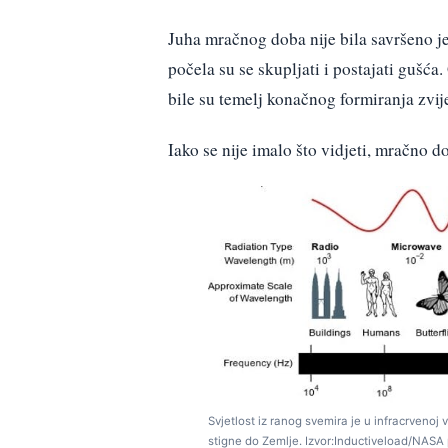
Juha mračnog doba nije bila savršeno je
počela su se skupljati i postajati gušća
bile su temelj konačnog formiranja zvije
Iako se nije imalo što vidjeti, mračno d
Svjetlost iz ranog svemira je u infracrvenoj v
stigne do Zemlje. Izvor:Inductiveload/NA