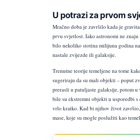
U potrazi za prvom svj
Mračno doba je završilo kada je gravitac
prvu svjetlost. Iako astronomi ne znaju 
bilo nekoliko stotina milijuna godina n
nastale zvijezde ili galaksije.
Trenutne teorije temeljene na tome kako
sugeriraju da su mali objekti – poput zv
prerasli u patuljaste galaksije, potom u
bile su ekstremni objekti u usporedbi s d
vrlo kratko. Kad bi njihov život završi
mase, koje su mogle poslužiti kao temelj