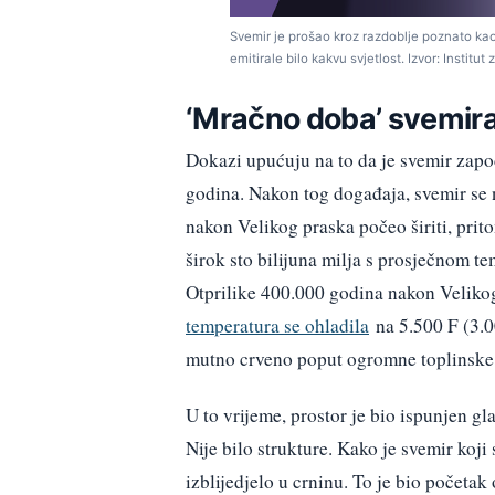
Svemir je prošao kroz razdoblje poznato kao 
emitirale bilo kakvu svjetlost. Izvor: Institut
‘Mračno doba’ svemir
Dokazi upućuju na to da je svemir zapo
godina. Nakon tog događaja, svemir se 
nakon Velikog praska počeo širiti, prit
širok sto bilijuna milja s prosječnom te
Otprilike 400.000 godina nakon Velikog 
temperatura se ohladila
na 5.500 F (3.00
mutno crveno poput ogromne toplinske
U to vrijeme, prostor je bio ispunjen gl
Nije bilo strukture. Kako je svemir koji s
izblijedjelo u crninu. To je bio počet