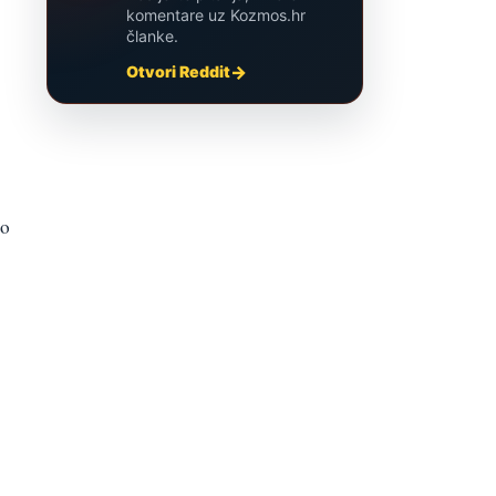
komentare uz Kozmos.hr
članke.
Otvori Reddit
io