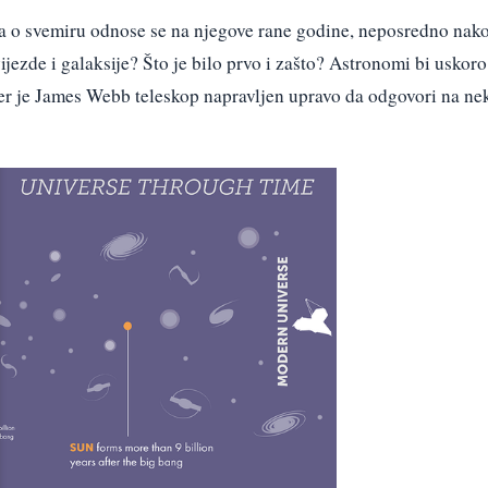
a o svemiru odnose se na njegove rane godine, neposredno nak
jezde i galaksije? Što je bilo prvo i zašto? Astronomi bi uskoro
 jer je James Webb teleskop napravljen upravo da odgovori na ne