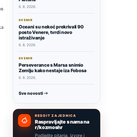
6. 8. 2026.
on
SVEMIR
ka
Oceani su nekoć prekrivali 90
posto Venere, tvrdi novo
istraživanje
6. 8. 2026.
SVEMIR
Perseverance s Marsa snimio
Zemlju kako nestaje iza Fobosa
6. 8. 2026.
Sve novosti
REDDIT ZAJEDNICA
Raspravljajte s nama na
r/kozmoshr
Podijelite pitanja, izvore i