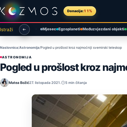
Preskoči na sadržaj
Donacije:
11%
Istraži
Mjesec
Egzoplaneti
Međuzvjezdani objekti
Naslovnica
Astronomija
Pogled u prošlost kroz najmoćniji svemirski teleskop
ASTRONOMIJA
Pogled u prošlost kroz najmo
Matea Božić
27. listopada 2021.
5 min čitanja