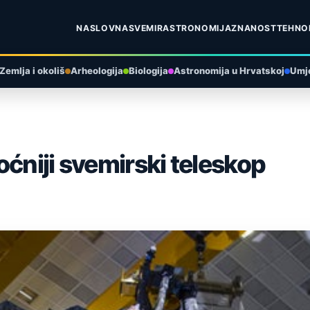
NASLOVNA
SVEMIR
ASTRONOMIJA
ZNANOST
TEHNO
Zemlja i okoliš
Arheologija
Biologija
Astronomija u Hrvatskoj
Umje
ćniji svemirski teleskop