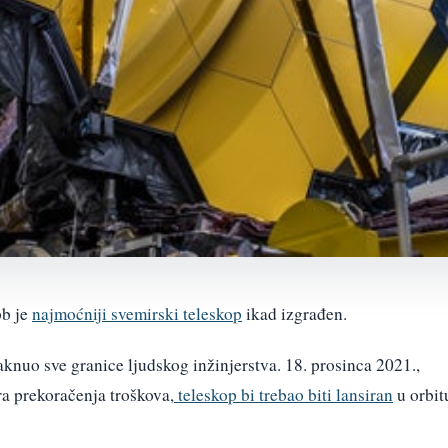
bb je
najmoćniji svemirski teleskop
ikad izgrađen.
knuo sve granice ljudskog inžinjerstva. 18. prosinca 2021.,
ra prekoračenja troškova,
teleskop bi trebao biti lansiran
u orbit
.