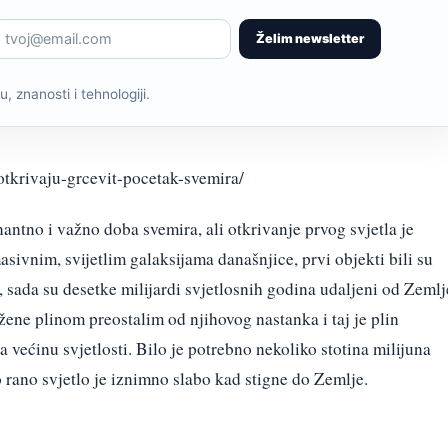
Želim newsletter
, znanosti i tehnologiji.
otkrivaju-grcevit-pocetak-svemira/
antno i važno doba svemira, ali otkrivanje prvog svjetla je
sivnim, svijetlim galaksijama današnjice, prvi objekti bili su
, sada su desetke milijardi svjetlosnih godina udaljeni od Zemlj
žene plinom preostalim od njihovog nastanka i taj je plin
 većinu svjetlosti. Bilo je potrebno nekoliko stotina milijuna
 rano svjetlo je iznimno slabo kad stigne do Zemlje.