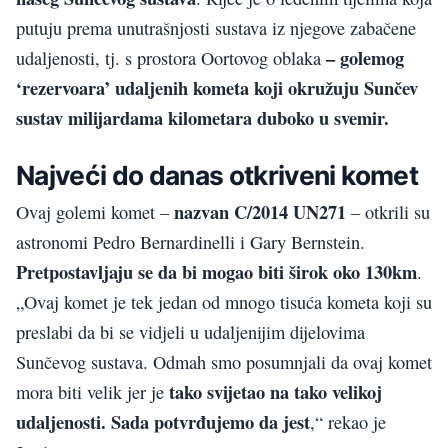
putuju prema unutrašnjosti sustava iz njegove zabačene
– golemog
udaljenosti, tj. s prostora Oortovog oblaka
‘rezervoara’ udaljenih kometa koji okružuju Sunčev
sustav milijardama kilometara duboko u svemir.
Najveći do danas otkriveni komet
nazvan C/2014 UN271
Ovaj golemi komet –
– otkrili su
astronomi Pedro Bernardinelli i Gary Bernstein.
Pretpostavljaju se da bi mogao biti širok oko 130km
.
„Ovaj komet je tek jedan od mnogo tisuća kometa koji su
preslabi da bi se vidjeli u udaljenijim dijelovima
Sunčevog sustava. Odmah smo posumnjali da ovaj komet
tako svijetao na tako velikoj
mora biti velik jer je
udaljenosti. Sada potvrđujemo da jest
,“ rekao je