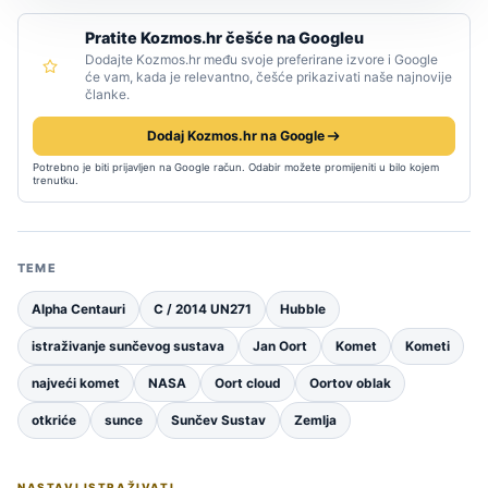
Pratite Kozmos.hr češće na Googleu
Dodajte Kozmos.hr među svoje preferirane izvore i Google
će vam, kada je relevantno, češće prikazivati naše najnovije
članke.
Dodaj Kozmos.hr na Google
Potrebno je biti prijavljen na Google račun. Odabir možete promijeniti u bilo kojem
trenutku.
TEME
Alpha Centauri
C / 2014 UN271
Hubble
istraživanje sunčevog sustava
Jan Oort
Komet
Kometi
najveći komet
NASA
Oort cloud
Oortov oblak
otkriće
sunce
Sunčev Sustav
Zemlja
NASTAVI ISTRAŽIVATI