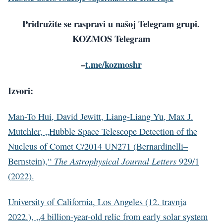
Pridružite se raspravi u našoj Telegram grupi.
KOZMOS Telegram
–
t.me/kozmoshr
Izvori:
Man-To Hui, David Jewitt, Liang-Liang Yu, Max J.
Mutchler, „Hubble Space Telescope Detection of the
Nucleus of Comet C/2014 UN271 (Bernardinelli–
The Astrophysical Journal Letters
Bernstein),“
929/1
(2022).
University of California, Los Angeles (12. travnja
2022.), „4 billion-year-old relic from early solar system