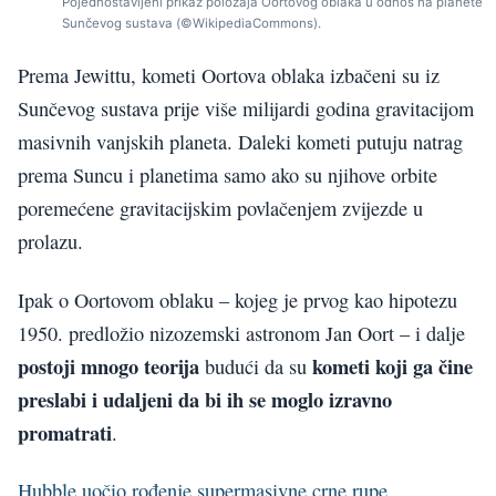
Pojednostavljeni prikaz položaja Oortovog oblaka u odnos na planete
Sunčevog sustava (©WikipediaCommons).
Prema Jewittu, kometi Oortova oblaka izbačeni su iz
Sunčevog sustava prije više milijardi godina gravitacijom
masivnih vanjskih planeta. Daleki kometi putuju natrag
prema Suncu i planetima samo ako su njihove orbite
poremećene gravitacijskim povlačenjem zvijezde u
prolazu.
Ipak o Oortovom oblaku – kojeg je prvog kao hipotezu
1950. predložio nizozemski astronom Jan Oort – i dalje
postoji mnogo teorija
kometi koji ga čine
budući da su
preslabi i udaljeni da bi ih se moglo izravno
promatrati
.
Hubble uočio rođenje supermasivne crne rupe