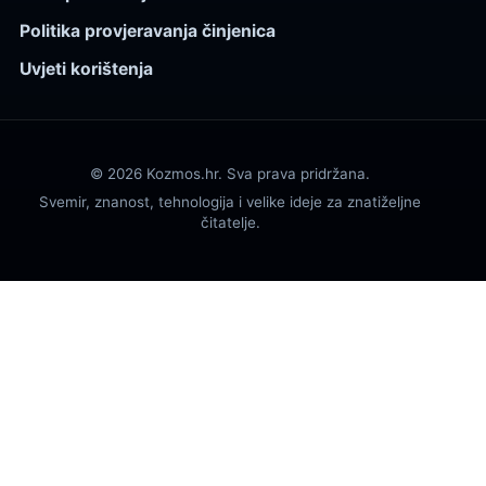
Politika provjeravanja činjenica
Uvjeti korištenja
© 2026 Kozmos.hr. Sva prava pridržana.
Svemir, znanost, tehnologija i velike ideje za znatiželjne
čitatelje.