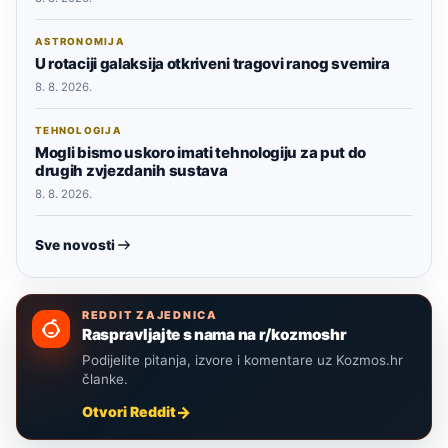
ASTRONOMIJA
U rotaciji galaksija otkriveni tragovi ranog svemira
8. 8. 2026.
TEHNOLOGIJA
Mogli bismo uskoro imati tehnologiju za put do
drugih zvjezdanih sustava
8. 8. 2026.
Sve novosti
REDDIT ZAJEDNICA
Raspravljajte s nama na r/kozmoshr
Podijelite pitanja, izvore i komentare uz Kozmos.hr
članke.
Otvori Reddit