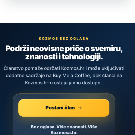
KOZMOS BEZ OGLASA
Podrži neovisne priče o svemiru,
znanosti i tehnologiji.
Članstvo pomaže održati Kozmos.hr i može uključivati
dodatne sadržaje na Buy Me a Coffee, dok članci na
Kozmos.hr-u ostaju javno dostupni.
Postani član
Bez oglasa. Više znanosti. Više
Kozmosa.hr.