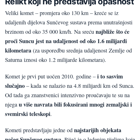
Relikt koji ne predstavlja opasnost
Veliki komet – promjera oko 130 km – kreće se iz
udaljenih dijelova Sunčevog sustava prema unutrašnjosti
najbliže što će
brzinom od oko 35 000 km/h. Na sreću
proći Suncu jest na udaljenost od oko 1.6 milijardi
kilometara
(za usporedbu srednja udaljenost Zemlje od
Saturna iznosi oko 1.2 milijarde kilometara).
i to sasvim
Komet je prvi put uočen 2010. godine –
slučajno
– kada se nalazio na 4.8 milijardi km od Sunca.
Od tada ga znanstvenici intenzivno proučavaju te su na
u više navrata bili fokusirani mnogi zemaljski i
njega
svemirski teleskopi
.
najstarijih objekata
Kometi predstavljaju jedne od
našeg Sunčevog sustava
. Riječ je o ledenim tijelima koja