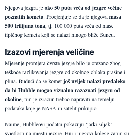
oko 50 puta veća od jezgre većine
Njegova jezgra je
poznatih kometa
masa
. Procjenjuje se da je njegova
500 trilijuna tona
, tj. 100 000 puta veća od mase
tipičnog kometa koji se nalazi mnogo bliže Suncu.
Izazovi mjerenja veličine
Mjerenje promjera čvrste jezgre bilo je otežano zbog
teškoće razlikovanja jezgre od okolnog oblaka prašine i
još uvijek nalazi predaleko
plina. Budući da se komet
da bi Hubble mogao vizualno razaznati jezgru od
okoline
, tim je izračun trebao napraviti na temelju
podataka koje je NASA-in satelit prikupio.
Naime, Hubbleovi podatci pokazuju ‘jarki šiljak’
svjetlosti na mjestu jezgre. Hui i njegovi kolege zatim su