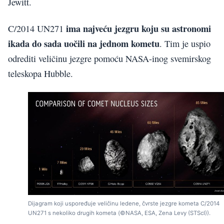
Jewitt.
ima najveću jezgru koju su astronomi
C/2014 UN271
ikada do sada uočili na jednom kometu
. Tim je uspio
odrediti veličinu jezgre pomoću NASA-inog svemirskog
teleskopa Hubble.
Dijagram koji uspoređuje veličinu ledene, čvrste jezgre kometa C/2014
UN271 s nekoliko drugih kometa (©NASA, ESA, Zena Levy (STScI)).