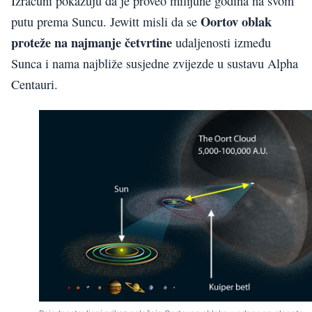
Izračuni pokazuju da je proveo milijune godina na svom
Oortov oblak
putu prema Suncu. Jewitt misli da se
proteže na najmanje četvrtine
udaljenosti između
Sunca i nama najbliže susjedne zvijezde u sustavu Alpha
Centauri.