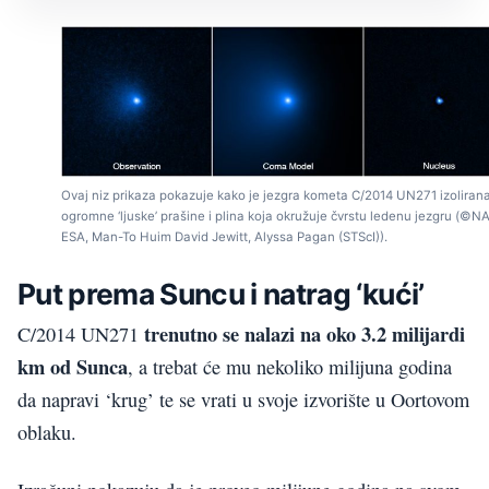
Ovaj niz prikaza pokazuje kako je jezgra kometa C/2014 UN271 izolirana
ogromne ‘ljuske’ prašine i plina koja okružuje čvrstu ledenu jezgru (©N
ESA, Man-To Huim David Jewitt, Alyssa Pagan (STScI)).
Put prema Suncu i natrag ‘kući’
trenutno se nalazi na oko 3.2 milijardi
C/2014 UN271
km od Sunca
, a trebat će mu nekoliko milijuna godina
da napravi ‘krug’ te se vrati u svoje izvorište u Oortovom
oblaku.