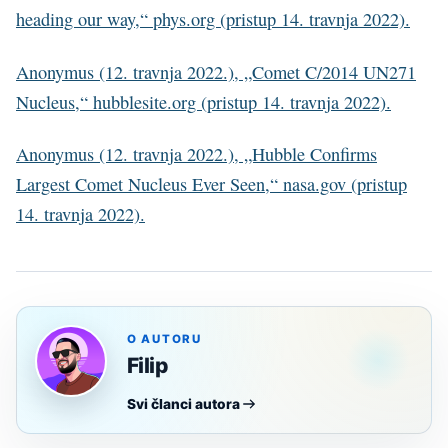
heading our way,“ phys.org (pristup 14. travnja 2022).
Anonymus (12. travnja 2022.), „Comet C/2014 UN271
Nucleus,“ hubblesite.org (pristup 14. travnja 2022).
Anonymus (12. travnja 2022.), „Hubble Confirms
Largest Comet Nucleus Ever Seen,“ nasa.gov (pristup
14. travnja 2022).
O AUTORU
Filip
Svi članci autora