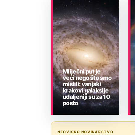
Mliječni put je
veći nego što smo
mislili: vanjski
krakovi galaksije
udaljeniji su za 10
posto
ASTRONOMIJA
NEOVISNO NOVINARSTVO