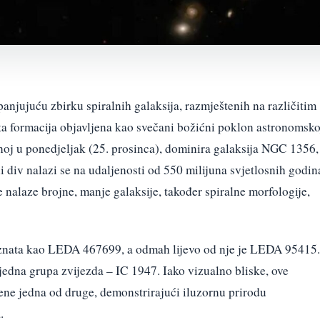
anjujuću zbirku spiralnih galaksija, razmještenih na različitim
ita formacija objavljena kao svečani božićni poklon astronomsko
enoj u ponedjeljak (25. prosinca), dominira galaksija NGC 1356,
i div nalazi se na udaljenosti od 550 milijuna svjetlosnih godin
e nalaze brojne, manje galaksije, također spiralne morfologije,
oznata kao LEDA 467699, a odmah lijevo od nje je LEDA 95415.
 jedna grupa zvijezda – IC 1947. Iako vizualno bliske, ove
ene jedna od druge, demonstrirajući iluzornu prirodu
.