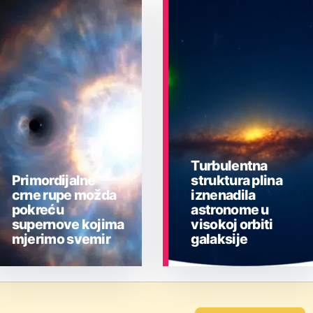
Turbulentna
Primordijalne
struktura plina
crne rupe možda
iznenadila
pokreću
astronome u
supernove kojima
visokoj orbiti
mjerimo svemir
galaksije
ASTRONOMIJA
ASTRONOMIJA