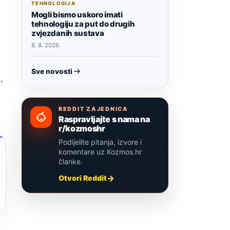
TEHNOLOGIJA
Mogli bismo uskoro imati
tehnologiju za put do drugih
zvjezdanih sustava
8. 8. 2026.
Sve novosti
,
REDDIT ZAJEDNICA
Raspravljajte s nama na
r/kozmoshr
Podijelite pitanja, izvore i
komentare uz Kozmos.hr
članke.
Otvori Reddit