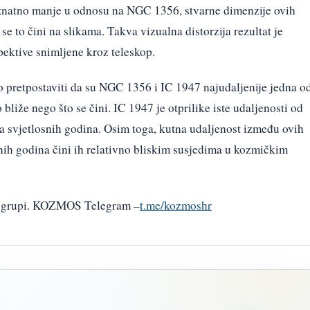
znatno manje u odnosu na NGC 1356, stvarne dimenzije ovih
 se to čini na slikama. Takva vizualna distorzija rezultat je
pektive snimljene kroz teleskop.
o pretpostaviti da su NGC 1356 i IC 1947 najudaljenije jedna o
bliže nego što se čini. IC 1947 je otprilike iste udaljenosti od
 svjetlosnih godina. Osim toga, kutna udaljenost između ovih
nih godina čini ih relativno bliskim susjedima u kozmičkim
am grupi. KOZMOS Telegram –
t.me/kozmoshr