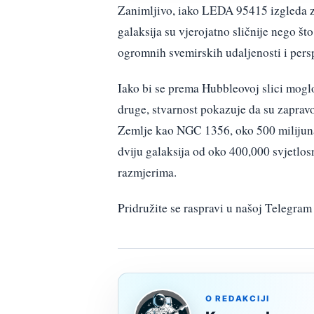
Zanimljivo, iako LEDA 95415 izgleda 
galaksija su vjerojatno sličnije nego što
ogromnih svemirskih udaljenosti i pers
Iako bi se prema Hubbleovoj slici mogl
druge, stvarnost pokazuje da su zapravo 
Zemlje kao NGC 1356, oko 500 milijuna
dviju galaksija od oko 400,000 svjetlos
razmjerima.
Pridružite se raspravi u našoj Telegr
O REDAKCIJI