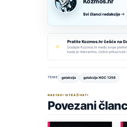
Kozmos.hr
Svi članci redakcije
Pratite Kozmos.hr češće na G
Dodajte Kozmos.hr među svoje preferi
kada je relevantno, češće prikazivati
TEME
galaksija
galaksija NGC 1356
NASTAVI ISTRAŽIVATI
Povezani članc