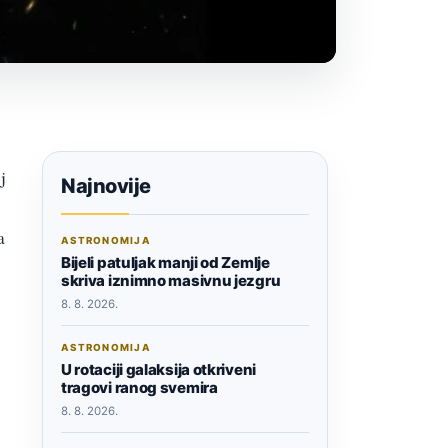
j
Najnovije
a
ASTRONOMIJA
Bijeli patuljak manji od Zemlje
skriva iznimno masivnu jezgru
8. 8. 2026.
ASTRONOMIJA
U rotaciji galaksija otkriveni
tragovi ranog svemira
8. 8. 2026.