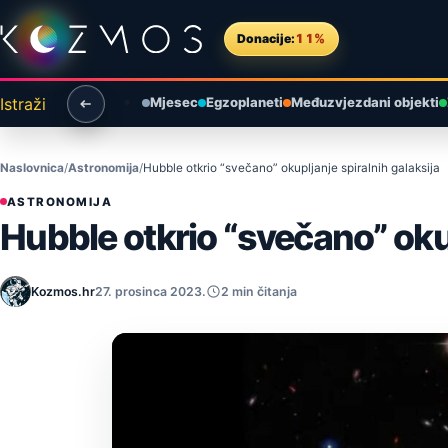
Preskoči na sadržaj
Donacije:
11%
Istraži
Mjesec
Egzoplaneti
Međuzvjezdani objekti
Naslovnica
Astronomija
Hubble otkrio “svečano” okupljanje spiralnih galaksija
ASTRONOMIJA
Hubble otkrio “svečano” okup
Kozmos.hr
27. prosinca 2023.
2 min čitanja