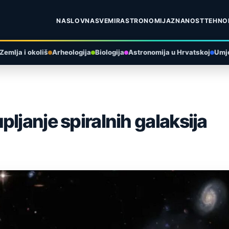
NASLOVNA
SVEMIR
ASTRONOMIJA
ZNANOST
TEHNO
Zemlja i okoliš
Arheologija
Biologija
Astronomija u Hrvatskoj
Umje
ljanje spiralnih galaksija