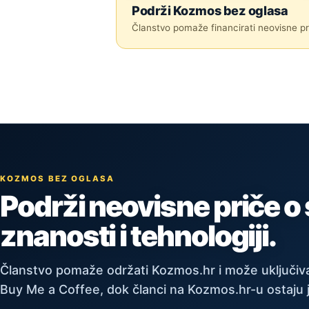
Podrži Kozmos bez oglasa
Članstvo pomaže financirati neovisne pri
KOZMOS BEZ OGLASA
Podrži neovisne priče o
znanosti i tehnologiji.
Članstvo pomaže održati Kozmos.hr i može uključiva
Buy Me a Coffee, dok članci na Kozmos.hr-u ostaju 