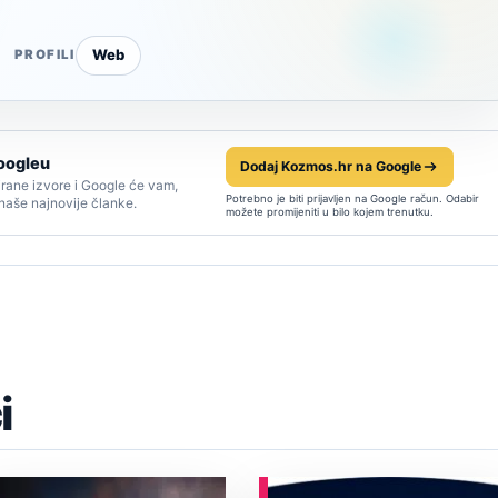
Web
PROFILI
oogleu
Dodaj Kozmos.hr na Google
rane izvore i Google će vam,
Potrebno je biti prijavljen na Google račun. Odabir
 naše najnovije članke.
možete promijeniti u bilo kojem trenutku.
i