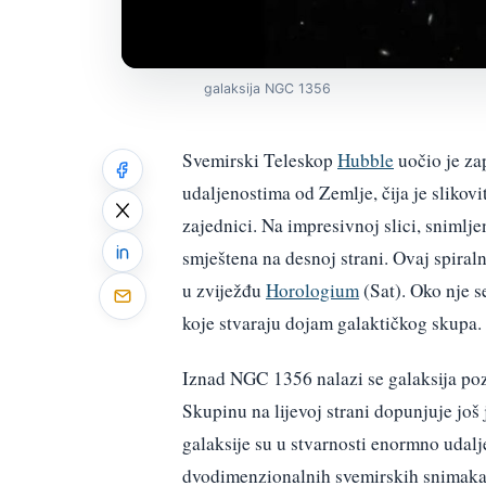
galaksija NGC 1356
Svemirski Teleskop
Hubble
uočio je zap
udaljenostima od Zemlje, čija je slikov
zajednici. Na impresivnoj slici, snimlj
smještena na desnoj strani. Ovaj spiraln
u zviježđu
Horologium
(Sat). Oko nje s
koje stvaraju dojam galaktičkog skupa.
Iznad NGC 1356 nalazi se galaksija p
Skupinu na lijevoj strani dopunjuje još
galaksije su u stvarnosti enormno udalj
dvodimenzionalnih svemirskih snimaka