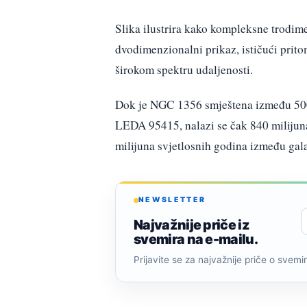
Slika ilustrira kako kompleksne trodim
dvodimenzionalni prikaz, ističući prit
širokom spektru udaljenosti.
Dok je NGC 1356 smještena između 500 i
LEDA 95415, nalazi se čak 840 milijun
milijuna svjetlosnih godina između gala
NEWSLETTER
Najvažnije priče iz
svemira na e-mailu.
Prijavite se za najvažnije priče o svemiru