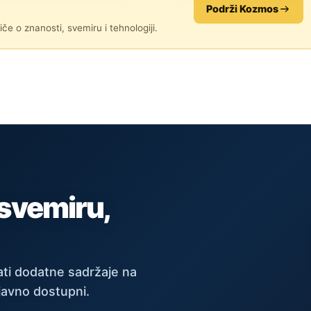
Podrži Kozmos
če o znanosti, svemiru i tehnologiji.
 svemiru,
ti dodatne sadržaje na
javno dostupni.