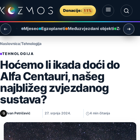
Preskoči na sadržaj
Donacije:
11%
Otvori izbornik
Otvori pretragu
Mjesec
Egzoplaneti
Međuzvjezdani objekti
Zemlja i ok
Naslovnica
Tehnologija
TEHNOLOGIJA
Hoćemo li ikada doći do
Alfa Centauri, našeg
najbližeg zvjezdanog
sustava?
Ivan Petričević
27. srpnja 2024.
4 min čitanja