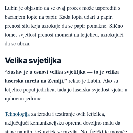
Lubin je objasnio da se ovaj proces može usporediti s
bacanjem lopte na papir. Kada lopta udari u papir,
prenosi silu koja uzrokuje da se papir pomakne. Slično
tome, svjetlost prenosi moment na letjelicu, uzrokujući
da se ubrza.
Velika svjetiljka
“Sustav je u osnovi velika svjetiljka — to je velika
laserska mreža na Zemlji,”
rekao je Lubin. Ako su
letjelice poput jedrilica, tada je laserska svjetlost vjetar u
njihovim jedrima.
Tehnologija
za izradu i testiranje ovih letjelica,
uključujući komunikacijsku opremu dovoljno malu da
stane na njih, još uvijek se razvija. No, fizički je moguće