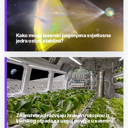
Kako mogu laserski pogonjena svjetlosna
jedra ostati stabilna?
TEHNOLOGIJA
Znanstvenici razvijaju hranjivu otopinu iz
ljudskog otpada za uzgoj povrća u svemiru