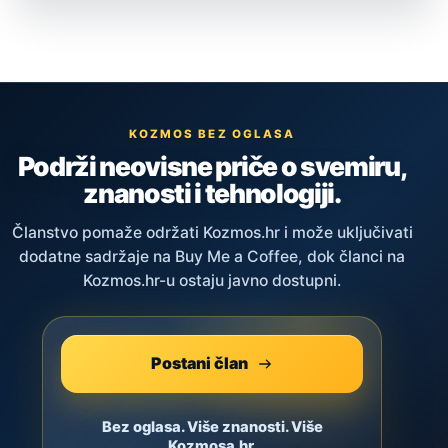
KOZMOS BEZ OGLASA
Podrži neovisne priče o svemiru,
znanosti i tehnologiji.
Članstvo pomaže održati Kozmos.hr i može uključivati
dodatne sadržaje na Buy Me a Coffee, dok članci na
Kozmos.hr-u ostaju javno dostupni.
Postani član
Bez oglasa. Više znanosti. Više
Kozmosa.hr.