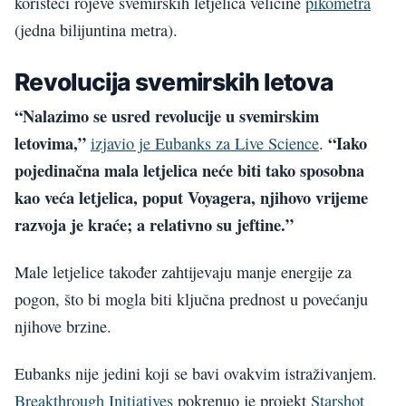
koristeći rojeve svemirskih letjelica veličine
pikometra
(jedna bilijuntina metra).
Revolucija svemirskih letova
“Nalazimo se usred revolucije u svemirskim
letovima,”
“Iako
izjavio je Eubanks za Live Science
.
pojedinačna mala letjelica neće biti tako sposobna
kao veća letjelica, poput Voyagera, njihovo vrijeme
razvoja je kraće; a relativno su jeftine.”
Male letjelice također zahtijevaju manje energije za
pogon, što bi mogla biti ključna prednost u povećanju
njihove brzine.
Eubanks nije jedini koji se bavi ovakvim istraživanjem.
Breakthrough Initiatives
pokrenuo je projekt
Starshot