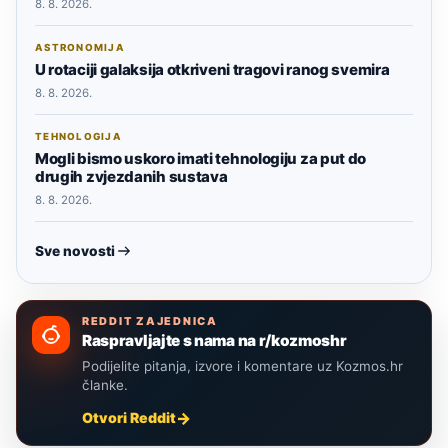
8. 8. 2026.
ASTRONOMIJA
U rotaciji galaksija otkriveni tragovi ranog svemira
8. 8. 2026.
TEHNOLOGIJA
Mogli bismo uskoro imati tehnologiju za put do
drugih zvjezdanih sustava
8. 8. 2026.
Sve novosti
REDDIT ZAJEDNICA
Raspravljajte s nama na r/kozmoshr
Podijelite pitanja, izvore i komentare uz Kozmos.hr
članke.
Otvori Reddit