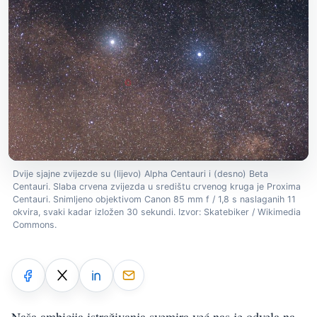
Dvije sjajne zvijezde su (lijevo) Alpha Centauri i (desno) Beta
Centauri. Slaba crvena zvijezda u središtu crvenog kruga je Proxima
Centauri. Snimljeno objektivom Canon 85 mm f / 1,8 s naslaganih 11
okvira, svaki kadar izložen 30 sekundi. Izvor: Skatebiker / Wikimedia
Commons.
Naša ambicija istraživanja svemira već nas je odvela na