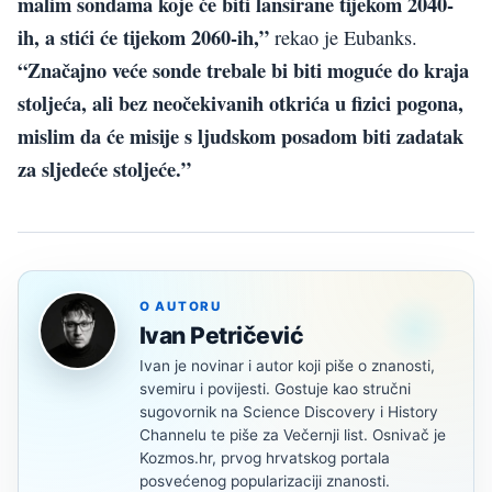
malim sondama koje će biti lansirane tijekom 2040-
ih, a stići će tijekom 2060-ih,”
rekao je Eubanks.
“Značajno veće sonde trebale bi biti moguće do kraja
stoljeća, ali bez neočekivanih otkrića u fizici pogona,
mislim da će misije s ljudskom posadom biti zadatak
za sljedeće stoljeće.”
O AUTORU
Ivan Petričević
Ivan je novinar i autor koji piše o znanosti,
svemiru i povijesti. Gostuje kao stručni
sugovornik na Science Discovery i History
Channelu te piše za Večernji list. Osnivač je
Kozmos.hr, prvog hrvatskog portala
posvećenog popularizaciji znanosti.