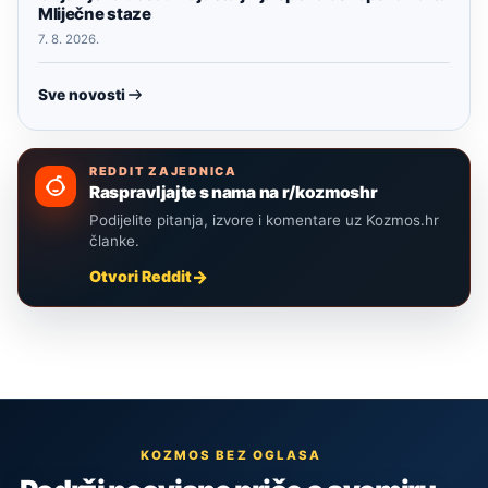
Mliječne staze
7. 8. 2026.
Sve novosti
REDDIT ZAJEDNICA
Raspravljajte s nama na r/kozmoshr
Podijelite pitanja, izvore i komentare uz Kozmos.hr
članke.
Otvori Reddit
KOZMOS BEZ OGLASA