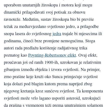
uporabom unutarnjih žiroskopa i motora koji mogu
dinamički prilagođavati svoj potisak za obnovu
ravnoteže. Međutim, sustav žiroskopa bio bi previše
težak za međuzvjezdano svjetlosno jedro, a prilagodbe
snopa lasera do svjetlosnog
jedra
trajale bi mjesecima ili
godinama, čineći brze promjene nemogućima. Stoga
autori rada predlažu korištenje radijativnog trika
poznatog kao
Poynting-Robertsonov efekt
. Ovaj efekt,
proučavan još od ranih 1900-ih, uzrokovan je relativnim
gibanjem između objekta i izvora svjetlosti. Na primjer,
zrno prašine koje kruži oko Sunca primjećuje svjetlost
koja dolazi pod blagim kutom prema naprijed zbog
njegovog kretanja kroz sunčevu svjetlost. Ta komponenta
svjetlosti može vrlo lagano usporiti asteroid, uzrokujući
da prašina s vremenom teži prema unutrašnjem solarnom