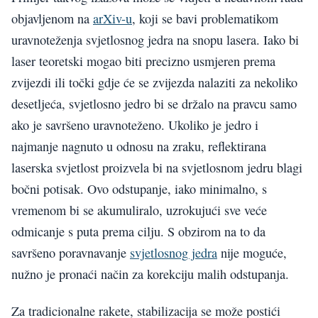
objavljenom na
arXiv-u
, koji se bavi problematikom
uravnoteženja svjetlosnog jedra na snopu lasera. Iako bi
laser teoretski mogao biti precizno usmjeren prema
zvijezdi ili točki gdje će se zvijezda nalaziti za nekoliko
desetljeća, svjetlosno jedro bi se držalo na pravcu samo
ako je savršeno uravnoteženo. Ukoliko je jedro i
najmanje nagnuto u odnosu na zraku, reflektirana
laserska svjetlost proizvela bi na svjetlosnom jedru blagi
bočni potisak. Ovo odstupanje, iako minimalno, s
vremenom bi se akumuliralo, uzrokujući sve veće
odmicanje s puta prema cilju. S obzirom na to da
savršeno poravnavanje
svjetlosnog jedra
nije moguće,
nužno je pronaći način za korekciju malih odstupanja.
Za tradicionalne rakete, stabilizacija se može postići