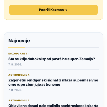
Podrži Kozmos
Najnovije
EGZOPLANETI
Što se krije duboko ispod površine super-Zemalja?
7. 8. 2026.
ASTRONOMIJA
Zagonetni rendgenski signal iz mlaza supermasivne
crne rupe zbunjuje astronome
7. 8. 2026.
ASTRONOMIJA
Objavljena dosad najdetaljnija spektroskopska karta