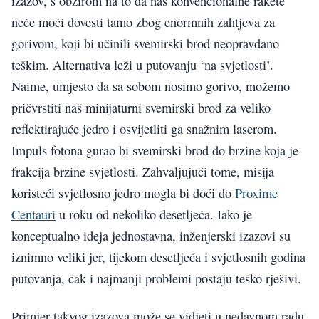
izazov, s obzirom na to da nas konvencionalne rakete
neće moći dovesti tamo zbog enormnih zahtjeva za
gorivom, koji bi učinili svemirski brod neopravdano
teškim. Alternativa leži u putovanju ‘na svjetlosti’.
Naime, umjesto da sa sobom nosimo gorivo, možemo
pričvrstiti naš minijaturni svemirski brod za veliko
reflektirajuće jedro i osvijetliti ga snažnim laserom.
Impuls fotona gurao bi svemirski brod do brzine koja je
frakcija brzine svjetlosti. Zahvaljujući tome, misija
koristeći svjetlosno jedro mogla bi doći do
Proxime
Centauri
u roku od nekoliko desetljeća. Iako je
konceptualno ideja jednostavna, inženjerski izazovi su
iznimno veliki jer, tijekom desetljeća i svjetlosnih godina
putovanja, čak i najmanji problemi postaju teško rješivi.
Primjer takvog izazova može se vidjeti u nedavnom radu