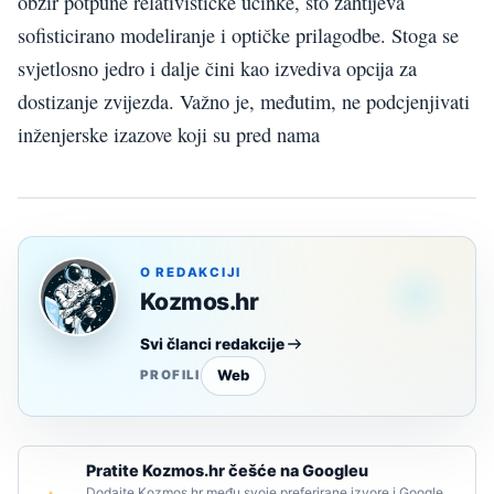
obzir potpune relativističke učinke, što zahtijeva
sofisticirano modeliranje i optičke prilagodbe. Stoga se
svjetlosno jedro i dalje čini kao izvediva opcija za
dostizanje zvijezda. Važno je, međutim, ne podcjenjivati
inženjerske izazove koji su pred nama
O REDAKCIJI
Kozmos.hr
Svi članci redakcije
Web
PROFILI
Pratite Kozmos.hr češće na Googleu
Dodajte Kozmos.hr među svoje preferirane izvore i Google