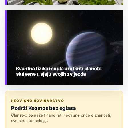
TEHNOLOGIJA
Kvantna fizika mogla bi otkriti planete
skrivene u sjaju svojih zvijezda
TEHNOLOGIJA
NEOVISNO NOVINARSTVO
Podrži Kozmos bez oglasa
Članstvo pomaže financirati neovisne priče o znanosti,
svemiru i tehnologiji.