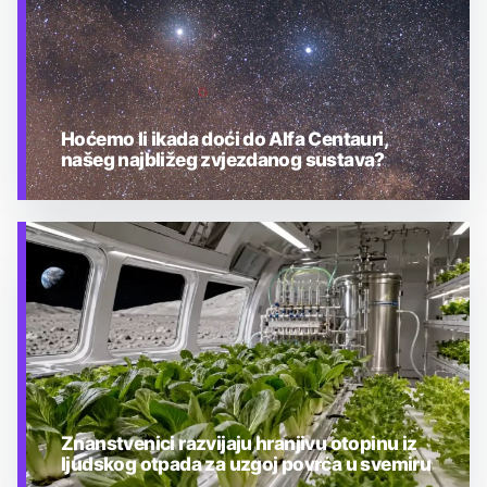
Hoćemo li ikada doći do Alfa Centauri,
našeg najbližeg zvjezdanog sustava?
TEHNOLOGIJA
Znanstvenici razvijaju hranjivu otopinu iz
ljudskog otpada za uzgoj povrća u svemiru