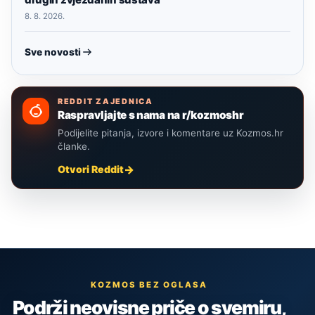
8. 8. 2026.
Sve novosti
REDDIT ZAJEDNICA
Raspravljajte s nama na r/kozmoshr
Podijelite pitanja, izvore i komentare uz Kozmos.hr
članke.
Otvori Reddit
KOZMOS BEZ OGLASA
Podrži neovisne priče o svemiru,