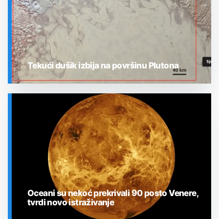
Tekući dušik izbija na površinu Plutona
SVEMIR
Oceani su nekoć prekrivali 90 posto Venere,
tvrdi novo istraživanje