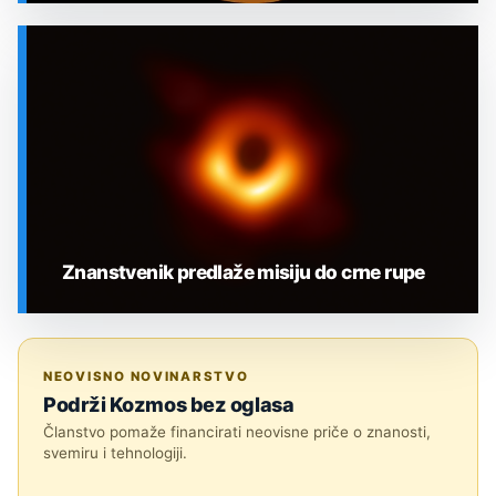
SVEMIR
Znanstvenik predlaže misiju do crne rupe
SVEMIR
NEOVISNO NOVINARSTVO
Podrži Kozmos bez oglasa
Članstvo pomaže financirati neovisne priče o znanosti,
svemiru i tehnologiji.