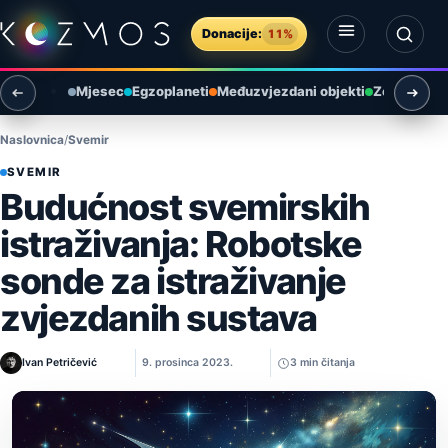
Preskoči na sadržaj
Donacije:
11%
Otvori izbornik
Otvori pretragu
Mjesec
Egzoplaneti
Međuzvjezdani objekti
Zemlja i ok
Naslovnica
Svemir
SVEMIR
Budućnost svemirskih
istraživanja: Robotske
sonde za istraživanje
zvjezdanih sustava
Ivan Petričević
9. prosinca 2023.
3 min čitanja