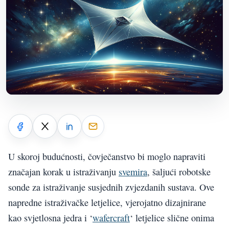
U skoroj budućnosti, čovječanstvo bi moglo napraviti
značajan korak u istraživanju
svemira
, šaljući robotske
sonde za istraživanje susjednih zvjezdanih sustava. Ove
napredne istraživačke letjelice, vjerojatno dizajnirane
kao svjetlosna jedra i ‘
wafercraft
‘ letjelice slične onima