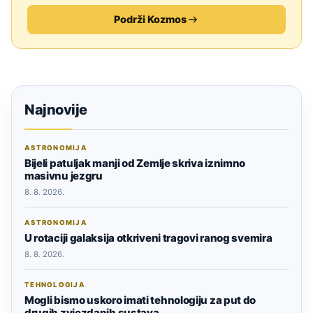
Podrži Kozmos
Najnovije
ASTRONOMIJA
Bijeli patuljak manji od Zemlje skriva iznimno
masivnu jezgru
8. 8. 2026.
ASTRONOMIJA
U rotaciji galaksija otkriveni tragovi ranog svemira
8. 8. 2026.
TEHNOLOGIJA
Mogli bismo uskoro imati tehnologiju za put do
drugih zvjezdanih sustava