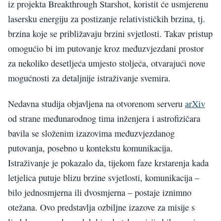
iz projekta Breakthrough Starshot, koristit će usmjerenu
lasersku energiju za postizanje relativističkih brzina, tj.
brzina koje se približavaju brzini svjetlosti. Takav pristup
omogućio bi im putovanje kroz međuzvjezdani prostor
za nekoliko desetljeća umjesto stoljeća, otvarajući nove
mogućnosti za detaljnije istraživanje svemira.
Nedavna studija objavljena na otvorenom serveru
arXiv
od strane međunarodnog tima inženjera i astrofizičara
bavila se složenim izazovima međuzvjezdanog
putovanja, posebno u kontekstu komunikacija.
Istraživanje je pokazalo da, tijekom faze krstarenja kada
letjelica putuje blizu brzine svjetlosti, komunikacija –
bilo jednosmjerna ili dvosmjerna – postaje iznimno
otežana. Ovo predstavlja ozbiljne izazove za misije s