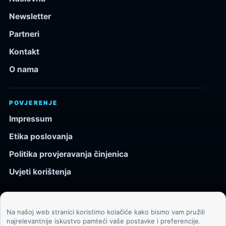
Newsletter
Partneri
Kontakt
O nama
POVJERENJE
Impressum
Etika poslovanja
Politika provjeravanja činjenica
Uvjeti korištenja
Na našoj web stranici koristimo kolačiće kako bismo vam pružili
© 2026 Kozmos.hr. Sva prava pridržana.
najrelevantnije iskustvo pamteći vaše postavke i preferencije.