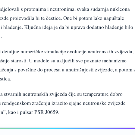
udjelovali s protonima i neutronima, svaka sudarnja nukleona
zde proizvodila bi te čestice. One bi potom lako napuštale
ći hlađenje. Ključna ideja je da bi upravo dodatno hlađenje bilo
.
ili detaljne numeričke simulacije evolucije neutronskih zvijezda,
ašnje starosti. U modele su uključili sve poznate mehanizme
račenja s površine do procesa u unutrašnjosti zvijezde, a potom 
stica.
a stvarnih neutronskih zvijezda čije su temperature dobro
 u rendgenskom zračenju izrazito sjajne neutronske zvijezde
n”, kao i pulsar PSR J0659.