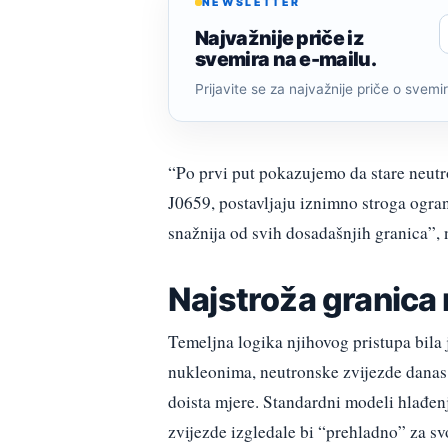
NEWSLETTER
Najvažnije priče iz
svemira na e-mailu.
Prijavite se za najvažnije priče o svemiru
“Po prvi put pokazujemo da stare neutr
J0659, postavljaju iznimno stroga ograni
snažnija od svih dosadašnjih granica”, 
Najstroža granica 
Temeljna logika njihovog pristupa bila
nukleonima, neutronske zvijezde danas 
doista mjere. Standardni modeli hlađenja
zvijezde izgledale bi “prehladno” za svo