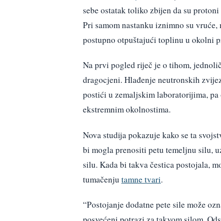
sebe ostatak toliko zbijen da su proton
Pri samom nastanku iznimno su vruće, n
postupno otpuštajući toplinu u okolni p
Na prvi pogled riječ je o tihom, jednoli
dragocjeni. Hlađenje neutronskih zvijez
postići u zemaljskim laboratorijima, pa
ekstremnim okolnostima.
Nova studija pokazuje kako se ta svojstv
bi mogla prenositi petu temeljnu silu, u
silu. Kada bi takva čestica postojala, m
tumačenju
tamne tvari
.
“Postojanje dodatne pete sile može ozn
posvećeni potrazi za takvom silom. Ods