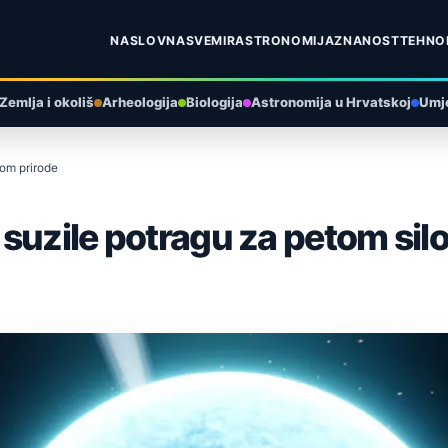
NASLOVNA
SVEMIR
ASTRONOMIJA
ZNANOST
TEHNO
Zemlja i okoliš
Arheologija
Biologija
Astronomija u Hrvatskoj
Umje
lom prirode
suzile potragu za petom sil