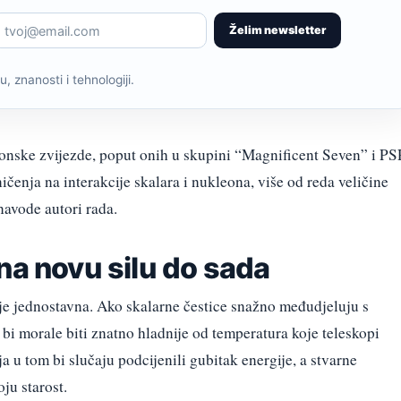
Želim newsletter
, znanosti i tehnologiji.
onske zvijezde, poput onih u skupini “Magnificent Seven” i P
čenja na interakcije skalara i nukleona, više od reda veličine
navode autori rada.
na novu silu do sada
 je jednostavna. Ako skalarne čestice snažno međudjeluju s
bi morale biti znatno hladnije od temperatura koje teleskopi
 u tom bi slučaju podcijenili gubitak energije, a stvarne
ju starost.