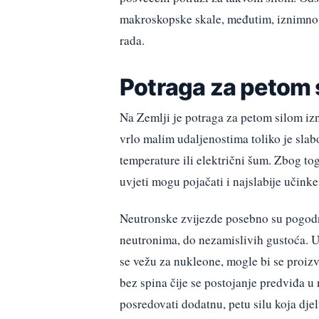
makroskopske skale, međutim, iznimno je
rada.
Potraga za petom s
Na Zemlji je potraga za petom silom iz
vrlo malim udaljenostima toliko je slab
temperature ili električni šum. Zbog to
uvjeti mogu pojačati i najslabije učinke
Neutronske zvijezde posebno su pogodn
neutronima, do nezamislivih gustoća. U
se vežu za nukleone, mogle bi se proizvo
bez spina čije se postojanje predviđa 
posredovati dodatnu, petu silu koja dje