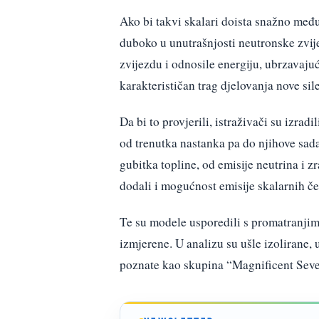
Ako bi takvi skalari doista snažno međ
duboko u unutrašnjosti neutronske zvije
zvijezdu i odnosile energiju, ubrzavaju
karakterističan trag djelovanja nove sile
Da bi to provjerili, istraživači su izrad
od trenutka nastanka pa do njihove sad
gubitka topline, od emisije neutrina i z
dodali i mogućnost emisije skalarnih če
Te su modele usporedili s promatranjim
izmjerene. U analizu su ušle izolirane,
poznate kao skupina “Magnificent Seve