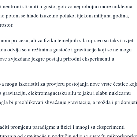
i i neutroni stisnuti u gusto, gotovo neprobojno more nukleona.
o potom se hlade izuzetno polako, tijekom milijuna godina,
rostor.
čnom procesu, ali za fiziku temeljnih sila upravo su takvi uvjeti
da odvija se u režimima gustoće i gravitacije koji se ne mogu
 ove zvjezdane jezgre postaju prirodni eksperimenti u
a mogu iskoristiti za provjeru postojanja nove vrste čestice koj
z gravitaciju, elektromagnetsku silu te jaku i slabu nuklearnu
ogla bi preoblikovati shvaćanje gravitacije, a možda i pridonijet
ačiti promjenu paradigme u fizici i mnogi su eksperimenti
tupanja od gravitacije u području gdje se susreću mikroskopske