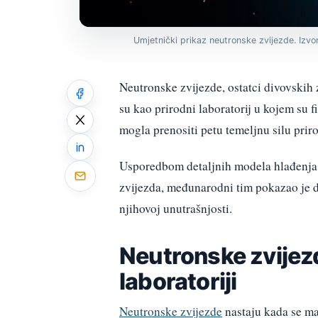
Umjetnički prikaz neutronske zvijezde. Izvo
Neutronske zvijezde, ostatci divovskih z
su kao prirodni laboratorij u kojem su f
mogla prenositi petu temeljnu silu prir
Usporedbom detaljnih modela hlađenja 
zvijezda, međunarodni tim pokazao je da
njihovoj unutrašnjosti.
Neutronske zvijez
laboratoriji
Neutronske zvijezde
nastaju kada se mas