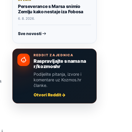
Perseverance s Marsa snimio
Zemlju kako nestaje iza Fobosa
6. 8. 2026.
Sve novosti
REDDIT ZAJEDNICA
Raspravljajte s nama na
r/kozmoshr
Podijelite pitanja, izvore i
a
komentare uz Kozmos.hr
članke.
Otvori Reddit
i
 i