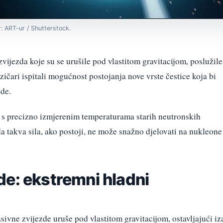
r: ART-ur / Shutterstock.
vijezda koje su se urušile pod vlastitom gravitacijom, poslužile
izičari ispitali mogućnost postojanja nove vrste čestice koja bi
ode.
s precizno izmjerenim temperaturama starih neutronskih
 takva sila, ako postoji, ne može snažno djelovati na nukleone
de: ekstremni hladni
ivne zvijezde uruše pod vlastitom gravitacijom, ostavljajući iz