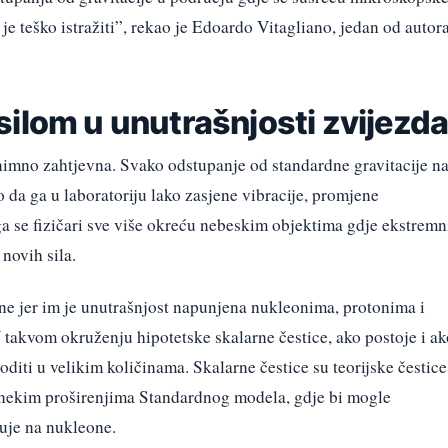
 teško istražiti”, rekao je Edoardo Vitagliano, jedan od autor
ilom u unutrašnjosti zvijezd
nimno zahtjevna. Svako odstupanje od standardne gravitacije n
o da ga u laboratoriju lako zasjene vibracije, promjene
ga se fizičari sve više okreću nebeskim objektima gdje ekstremn
 novih sila.
e jer im je unutrašnjost napunjena nukleonima, protonima i
 takvom okruženju hipotetske skalarne čestice, ako postoje i ak
diti u velikim količinama. Skalarne čestice su teorijske čestice
u nekim proširenjima Standardnog modela, gdje bi mogle
luje na nukleone.