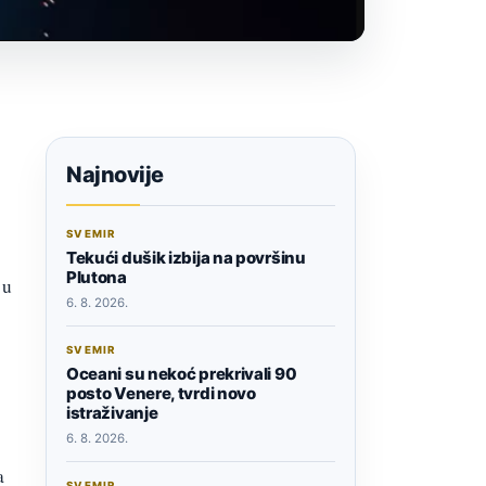
Najnovije
SVEMIR
Tekući dušik izbija na površinu
Plutona
 u
6. 8. 2026.
SVEMIR
Oceani su nekoć prekrivali 90
posto Venere, tvrdi novo
istraživanje
6. 8. 2026.
a
SVEMIR