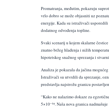
Promatranja, međutim, pokazuju supro
vrlo dobro se može objasniti uz pozna
energije. Kada su istraživači usporedil
dodatnog odvođenja topline.
Svaki scenarij u kojem skalarne čestic
znatno bržeg hlađenja i nižih temperat
hipotetskog snažnog sprezanja i stvarnih
Analiza je pokazala da jačina mogućeg 
Istraživači su utvrdili da sprezanje, o
predstavlja najstrožu granicu postavljen
“Kako ne nalazimo dokaze za egzotične
5×10⁻¹⁴. Naša nova granica nadmašuje s