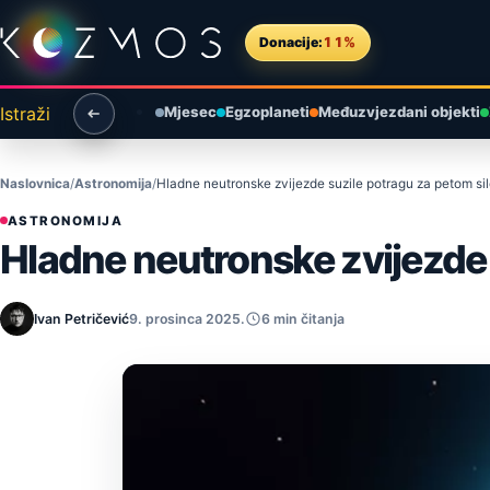
Preskoči na sadržaj
Donacije:
11%
Istraži
Mjesec
Egzoplaneti
Međuzvjezdani objekti
Naslovnica
Astronomija
Hladne neutronske zvijezde suzile potragu za petom si
ASTRONOMIJA
Hladne neutronske zvijezde 
Ivan Petričević
9. prosinca 2025.
6 min čitanja