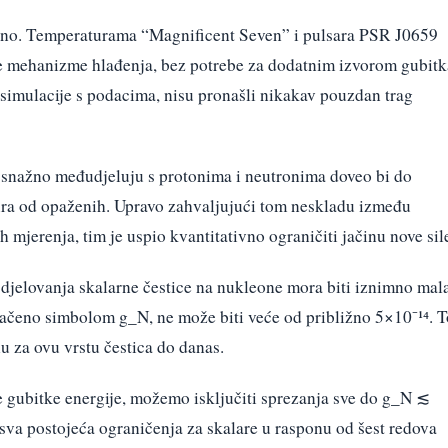
tno. Temperaturama “Magnificent Seven” i pulsara PSR J0659
te mehanizme hlađenja, bez potrebe za dodatnim izvorom gubitk
i simulacije s podacima, nisu pronašli nikakav pouzdan trag
e snažno međudjeluju s protonima i neutronima doveo bi do
ura od opaženih. Upravo zahvaljujući tom neskladu između
 mjerenja, tim je uspio kvantitativno ograničiti jačinu nove sil
djelovanja skalarne čestice na nukleone mora biti iznimno mala
značeno simbolom g_N, ne može biti veće od približno 5×10⁻¹⁴. T
u za ovu vrstu čestica do danas.
 gubitke energije, možemo isključiti sprezanja sve do g_N ≲
va postojeća ograničenja za skalare u rasponu od šest redova