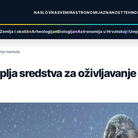
NASLOVNA
SVEMIR
ASTRONOMIJA
ZNANOST
TEHNO
Zemlja i okoliš
Arheologija
Biologija
Astronomija u Hrvatskoj
Umje
vanje mamuta
plja sredstva za oživljavan