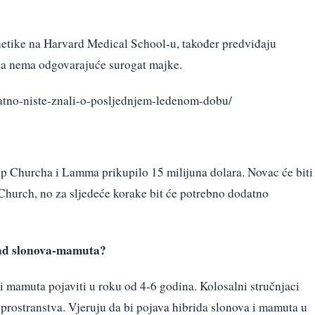
tike na Harvard Medical School-u, također predviđaju
 da nema odgovarajuće surogat majke.
jatno-niste-znali-o-posljednjem-ledenom-dobu/
up Churcha i Lamma prikupilo 15 milijuna dolara. Novac će biti
 Church, no za sljedeće korake bit će potrebno dodatno
čad slonova-mamuta?
i mamuta pojaviti u roku od 4-6 godina. Kolosalni stručnjaci
prostranstva. Vjeruju da bi pojava hibrida slonova i mamuta u