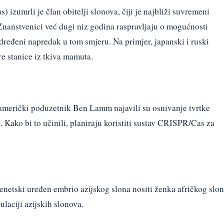
zumrli je član obitelji slonova, čiji je najbliži suvremeni
Znanstvenici već dugi niz godina raspravljaju o mogućnosti
dređeni napredak u tom smjeru. Na primjer, japanski i ruski
gre stanice iz tkiva mamuta.
američki poduzetnik Ben Lamm najavili su osnivanje tvrtke
 Kako bi to učinili, planiraju koristiti sustav CRISPR/Cas za
genetski uređen embrio azijskog slona nositi ženka afričkog slo
laciji azijskih slonova.