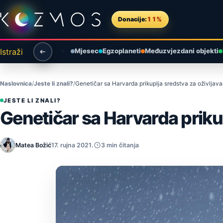
Preskoči na sadržaj
Donacije:
11%
Istraži
Mjesec
Egzoplaneti
Međuzvjezdani objekti
Naslovnica
Jeste li znali?
Genetičar sa Harvarda prikuplja sredstva za oživlja
JESTE LI ZNALI?
Genetičar sa Harvarda priku
Matea Božić
17. rujna 2021.
3 min čitanja