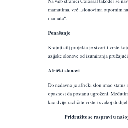
Na web stranici Colossal također se navod
mamutima, već „slonovima otpornim na
mamuta“.
Ponašanje
Krajnji cilj projekta je stvoriti vrste 
azijske slonove od izumiranja pružajući
Afrički slonovi
Do nedavno je afrički slon imao status r
opasnost da postanu ugroženi. Međutim
kao dvije različite vrste i svakoj dodije
Pridružite se raspravi u na