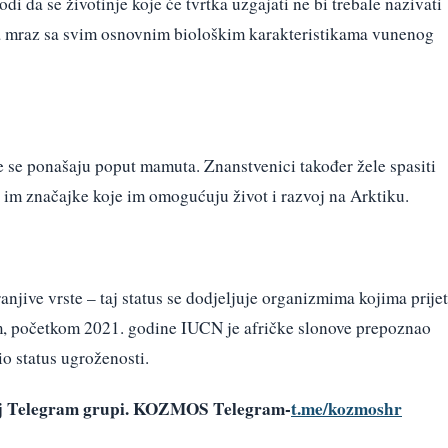
i da se životinje koje će tvrtka uzgajati ne bi trebale nazivati ​​
 mraz sa svim osnovnim biološkim karakteristikama vunenog
koje se ponašaju poput mamuta. Znanstvenici također žele spasiti
 im značajke koje im omogućuju život i razvoj na Arktiku.
anjive vrste – taj status se dodjeljuje organizmima kojima prijet
, početkom 2021. godine IUCN je afričke slonove prepoznao
lio status ugroženosti.
šoj Telegram grupi. KOZMOS Telegram-
t.me/kozmoshr