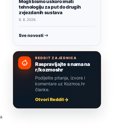
Mogli bismo uskoro imati
tehnologiju za put do drugih
zvjezdanih sustava
8. 8. 2026.
Sve novosti
REDDIT ZAJEDNICA
Raspravljajte s nama na
r/kozmoshr
Podijelite pitanja, izvore i
komentare uz Kozmos.hr
članke.
Otvori Reddit
na