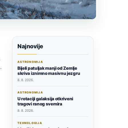
Najnovije
i
ASTRONOMIJA
.
Bijeli patuljak manji od Zemlje
skriva iznimno masivnu jezgru
8. 8. 2026.
ASTRONOMIJA
U rotaciji galaksija otkriveni
tragovi ranog svemira
8. 8. 2026.
TEHNOLOGIJA