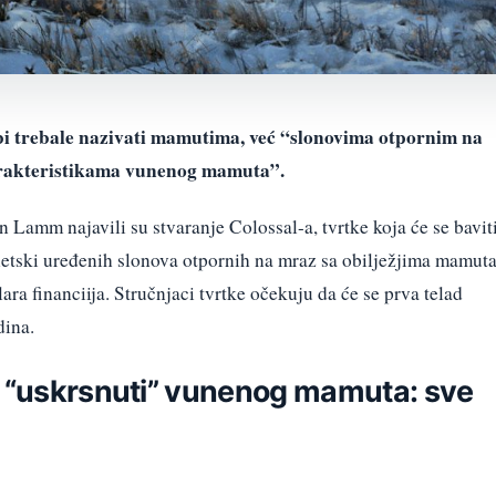
 bi trebale nazivati mamutima, već “slonovima otpornim na
arakteristikama vunenog mamuta”.
Lamm najavili su stvaranje Colossal-a, tvrtke koja će se bavit
ski uređenih slonova otpornih na mraz sa obilježjima mamuta
ara financiija. Stručnjaci tvrtke očekuju da će se prva telad
dina.
u “uskrsnuti” vunenog mamuta: sve