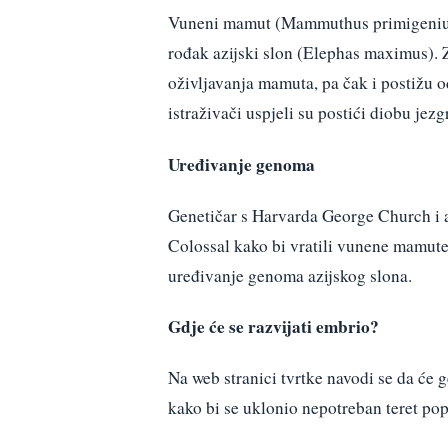
Vuneni mamut (Mammuthus primigenius) i
rođak azijski slon (Elephas maximus). 
oživljavanja mamuta, pa čak i postižu o
istraživači uspjeli su postići diobu jez
Uređivanje genoma
Genetičar s Harvarda George Church i 
Colossal kako bi vratili vunene mamute.
uređivanje genoma azijskog slona.
Gdje će se razvijati embrio?
Na web stranici tvrtke navodi se da će 
kako bi se uklonio nepotreban teret popu