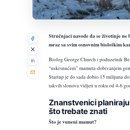
Stručnjaci navode da se životinje ne
mraz sa svim osnovnim biološkim k
Biolog George Church i poduzetnik Ben 
“uskrsnućem” mamuta-dobivanjem genet
Startup je do sada dobio 15 milijuna dol
takvih slonova vidjeti u roku od 4-6 go
Znanstvenici planiraj
što trebate znati
Što je vuneni mamut?