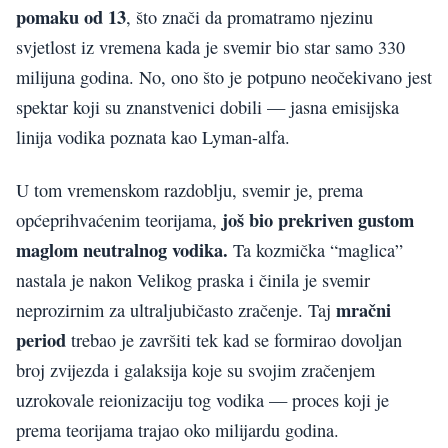
pomaku od 13
, što znači da promatramo njezinu
svjetlost iz vremena kada je svemir bio star samo 330
milijuna godina. No, ono što je potpuno neočekivano jest
spektar koji su znanstvenici dobili — jasna emisijska
linija vodika poznata kao Lyman-alfa.
U tom vremenskom razdoblju, svemir je, prema
još bio prekriven gustom
općeprihvaćenim teorijama,
maglom neutralnog vodika.
Ta kozmička “maglica”
nastala je nakon Velikog praska i činila je svemir
mračni
neprozirnim za ultraljubičasto zračenje. Taj
period
trebao je završiti tek kad se formirao dovoljan
broj zvijezda i galaksija koje su svojim zračenjem
uzrokovale reionizaciju tog vodika — proces koji je
prema teorijama trajao oko milijardu godina.