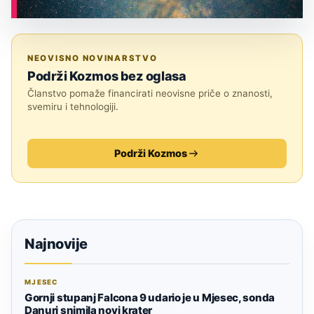
ASTRONOMIJA
NEOVISNO NOVINARSTVO
Podrži Kozmos bez oglasa
Članstvo pomaže financirati neovisne priče o znanosti,
svemiru i tehnologiji.
Podrži Kozmos
Najnovije
MJESEC
Gornji stupanj Falcona 9 udario je u Mjesec, sonda
Danuri snimila novi krater