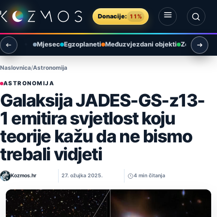
Preskoči na sadržaj
Donacije:
11%
Otvori izbornik
Otvori pretragu
Mjesec
Egzoplaneti
Međuzvjezdani objekti
Zemlja i ok
Naslovnica
Astronomija
ASTRONOMIJA
Galaksija JADES-GS-z13-
1 emitira svjetlost koju
teorije kažu da ne bismo
trebali vidjeti
Kozmos.hr
27. ožujka 2025.
4 min čitanja