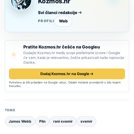
Kozmos.hr
Svi članci redakcije
Web
PROFILI
Pratite Kozmos.hr češće na Googleu
Dodajte Kozmos.hr među svoje preferirane izvore i Google
će vam, kada je relevantno, češće prikazivati naše najnovije
članke.
Dodaj Kozmos.hr na Google
Potrebno je biti prijavljen na Google račun. Odabir možete promijeniti u bilo kojem
trenutku.
TEME
James Webb
Plin
rani svemir
svemir