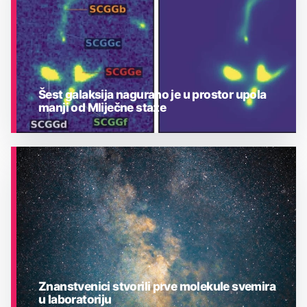
Šest galaksija nagurano je u prostor upola
manji od Mliječne staze
ASTRONOMIJA
Znanstvenici stvorili prve molekule svemira
u laboratoriju