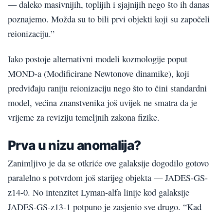
— daleko masivnijih, toplijih i sjajnijih nego što ih danas
poznajemo. Možda su to bili prvi objekti koji su započeli
reionizaciju.”
Iako postoje alternativni modeli kozmologije poput
MOND-a (Modificirane Newtonove dinamike), koji
predviđaju raniju reionizaciju nego što to čini standardni
model, većina znanstvenika još uvijek ne smatra da je
vrijeme za reviziju temeljnih zakona fizike.
Prva u nizu anomalija?
Zanimljivo je da se otkriće ove galaksije dogodilo gotovo
paralelno s potvrdom još starijeg objekta — JADES-GS-
z14-0. No intenzitet Lyman-alfa linije kod galaksije
JADES-GS-z13-1 potpuno je zasjenio sve drugo. “Kad