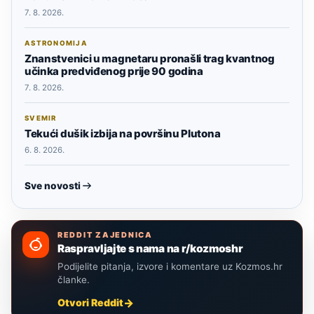
7. 8. 2026.
ASTRONOMIJA
Znanstvenici u magnetaru pronašli trag kvantnog
učinka predviđenog prije 90 godina
7. 8. 2026.
SVEMIR
Tekući dušik izbija na površinu Plutona
6. 8. 2026.
Sve novosti
REDDIT ZAJEDNICA
Raspravljajte s nama na r/kozmoshr
Podijelite pitanja, izvore i komentare uz Kozmos.hr
članke.
Otvori Reddit