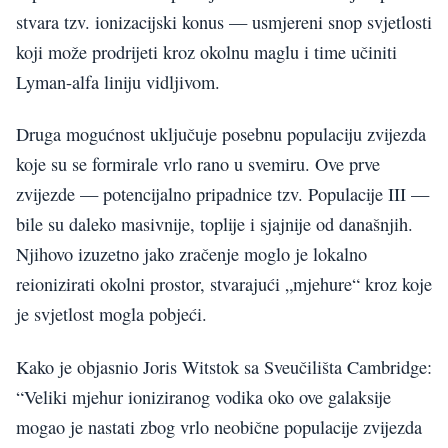
stvara tzv. ionizacijski konus — usmjereni snop svjetlosti
koji može prodrijeti kroz okolnu maglu i time učiniti
Lyman-alfa liniju vidljivom.
Druga mogućnost uključuje posebnu populaciju zvijezda
koje su se formirale vrlo rano u svemiru. Ove prve
zvijezde — potencijalno pripadnice tzv. Populacije III —
bile su daleko masivnije, toplije i sjajnije od današnjih.
Njihovo izuzetno jako zračenje moglo je lokalno
reionizirati okolni prostor, stvarajući „mjehure“ kroz koje
je svjetlost mogla pobjeći.
Kako je objasnio Joris Witstok sa Sveučilišta Cambridge:
“Veliki mjehur ioniziranog vodika oko ove galaksije
mogao je nastati zbog vrlo neobične populacije zvijezda