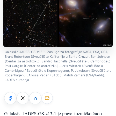
Galaksija JADES-GS-z13-1. Zasluge za fotografiju: NASA, ESA, CSA,
Brant Robertson (Sveučilište Kalifornije u Santa Cruzu), Ben Johnson
(Centar za astrofiziku), Sandro Tacchella (Sveučilište u Cambridgeu),
Phill Cargile (Centar za astrofiziku), Joris Witstok (Sveučilište u
Cambridgeu / Sveučilište u Kopenhagenu), P. Jakobsen (Sveučilište u
Kopenhagenu), Alyssa Pagan (STScI), Mahdi Zamani (ESA/Webb),
JADES suradnja
Galaksija JADES-GS-z13-1 je pravo kozmičko čudo.