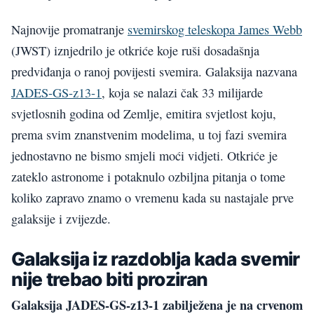
Najnovije promatranje
svemirskog teleskopa James Webb
(JWST) iznjedrilo je otkriće koje ruši dosadašnja
predviđanja o ranoj povijesti svemira. Galaksija nazvana
JADES-GS-z13-1
, koja se nalazi čak 33 milijarde
svjetlosnih godina od Zemlje, emitira svjetlost koju,
prema svim znanstvenim modelima, u toj fazi svemira
jednostavno ne bismo smjeli moći vidjeti. Otkriće je
zateklo astronome i potaknulo ozbiljna pitanja o tome
koliko zapravo znamo o vremenu kada su nastajale prve
galaksije i zvijezde.
Galaksija iz razdoblja kada svemir
nije trebao biti proziran
Galaksija JADES-GS-z13-1 zabilježena je na crvenom