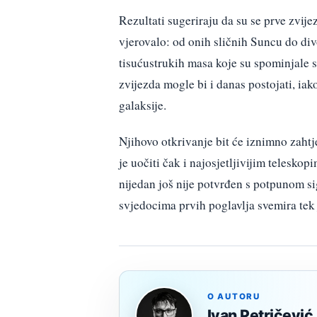
Rezultati sugeriraju da su se prve zvij
vjerovalo: od onih sličnih Suncu do div
tisućustrukih masa koje su spominjale st
zvijezda mogle bi i danas postojati, ia
galaksije.
Njihovo otkrivanje bit će iznimno zahtje
je uočiti čak i najosjetljivijim telesko
nijedan još nije potvrđen s potpunom s
svjedocima prvih poglavlja svemira tek 
O AUTORU
Ivan Petričević