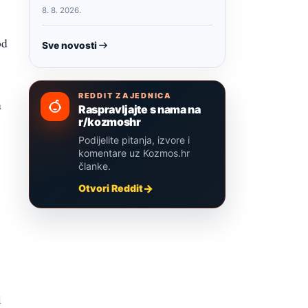
8. 8. 2026.
od
Sve novosti
REDDIT ZAJEDNICA
a
Raspravljajte s nama na
r/kozmoshr
Podijelite pitanja, izvore i
komentare uz Kozmos.hr
članke.
Otvori Reddit
i