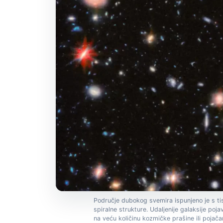
Područje dubokog svemira ispunjeno je s tisuć
spiralne strukture. Udaljenije galaksije poja
na veću količinu kozmičke prašine ili pojač