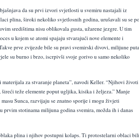
jašnjava da su prvi izvori svjetlosti u svemiru nastajali iz
laci plina, široki nekoliko svjetlosnih godina, urušavali su se p
hovim središtima nisu oblikovala gusta, užarene jezgre. U tim
oces u kojem se atomi spajaju stvarajući nove elemente i
Takve prve zvijezde bile su pravi svemirski divovi, milijune put
orjele su burno i brzo, iscrpivši svoje gorivo u samo nekoliko
materijala za stvaranje planeta”, navodi Keller. “Njihovi životi
šireći teže elemente poput ugljika, kisika i željeza.” Manje
 masu Sunca, razvijaju se znatno sporije i mogu živjeti
 u prvim stotinama milijuna godina svemira, možda ih i danas
laka plina i njihov postupni kolaps. Ti protostelarni oblaci bil