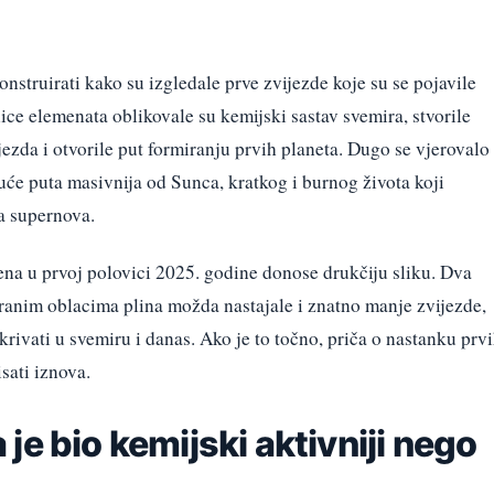
struirati kako su izgledale prve zvijezde koje su se pojavile
ice elemenata oblikovale su kemijski sastav svemira, stvorile
jezda i otvorile put formiranju prvih planeta. Dugo se vjerovalo
tisuće puta masivnija od Sunca, kratkog i burnog života koji
a supernova.
jena u prvoj polovici 2025. godine donose drukčiju sliku. Dva
 ranim oblacima plina možda nastajale i znatno manje zvijezde,
skrivati u svemiru i danas. Ako je to točno, priča o nastanku prv
sati iznova.
je bio kemijski aktivniji nego