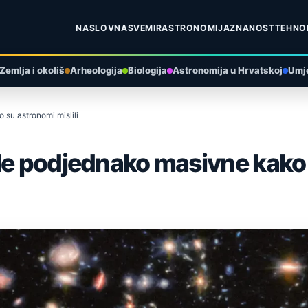
NASLOVNA
SVEMIR
ASTRONOMIJA
ZNANOST
TEHNO
Zemlja i okoliš
Arheologija
Biologija
Astronomija u Hrvatskoj
Umje
 su astronomi mislili
le podjednako masivne kako s