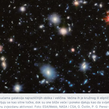
ama galaksija najrazličitijih oblika i veličina. Većina ih je kružnog ili elipt
vljuju se kao sitne točke, dok su one bliže veće i poneke djeluju kao da svij
anu zvjezdanu aktivnost. Foto: ESA/Webb, NASA i CSA, G. Östlin, P. G. Perez