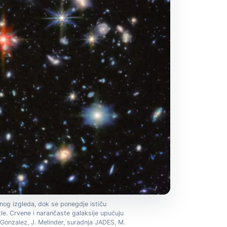
ičnog izgleda, dok se ponegdje ističu
etle. Crvene i narančaste galaksije upućuju
-Gonzalez, J. Melinder, suradnja JADES, M.