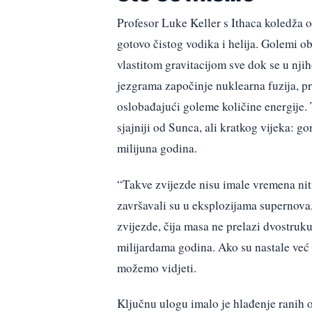
Profesor Luke Keller s Ithaca koledža ob
gotovo čistog vodika i helija. Golemi ob
vlastitom gravitacijom sve dok se u nji
jezgrama započinje nuklearna fuzija, pr
oslobađajući goleme količine energije. 
sjajniji od Sunca, ali kratkog vijeka: g
milijuna godina.
“Takve zvijezde nisu imale vremena niti 
završavali su u eksplozijama supernova, 
zvijezde, čija masa ne prelazi dvostruku
milijardama godina. Ako su nastale već
možemo vidjeti.
Ključnu ulogu imalo je hlađenje ranih ob