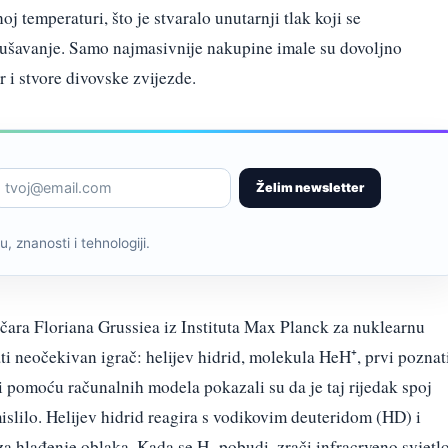
j temperaturi, što je stvaralo unutarnji tlak koji se
urušavanje. Samo najmasivnije nakupine imale su dovoljno
r i stvore divovske zvijezde.
Želim newsletter
, znanosti i tehnologiji.
ičara Floriana Grussiea iz Instituta Max Planck za nuklearnu
ti neočekivan igrač: helijev hidrid, molekula HeH⁺, prvi poznat
 i pomoću računalnih modela pokazali su da je taj rijedak spoj
islilo. Helijev hidrid reagira s vodikovim deuteridom (HD) i
za hlađenje oblaka. Kada se H₂ pobudi, zrači infracrveno svjetlo