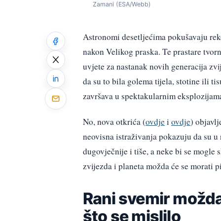
Zamani (ESA/Webb)
Astronomi desetljećima pokušavaju rekon
nakon Velikog praska. Te prastare tvorn
uvjete za nastanak novih generacija zvi
da su to bila golema tijela, stotine ili 
završava u spektakularnim eksplozijam
No, nova otkrića (
ovdje
i
ovdje
) objavl
neovisna istraživanja pokazuju da su u
dugovječnije i tiše, a neke bi se mogle 
zvijezda i planeta možda će se morati pi
Rani svemir možda 
što se mislilo