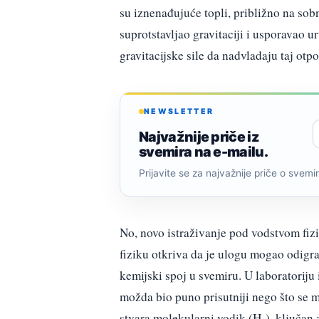
su iznenađujuće topli, približno na sobno
suprotstavljao gravitaciji i usporavao 
gravitacijske sile da nadvladaju taj otpo
NEWSLETTER
Najvažnije priče iz
svemira na e-mailu.
Prijavite se za najvažnije priče o svemiru
No, novo istraživanje pod vodstvom fiz
fiziku otkriva da je ulogu mogao odigra
kemijski spoj u svemiru. U laboratoriju
možda bio puno prisutniji nego što se m
stvara molekularni vodik (H₂), ključan 