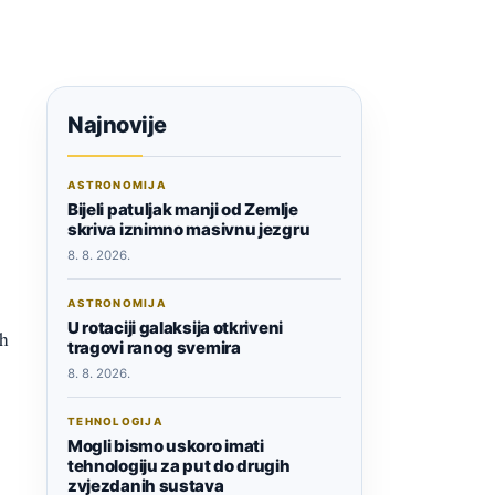
Najnovije
ASTRONOMIJA
Bijeli patuljak manji od Zemlje
skriva iznimno masivnu jezgru
8. 8. 2026.
ASTRONOMIJA
U rotaciji galaksija otkriveni
ih
tragovi ranog svemira
8. 8. 2026.
TEHNOLOGIJA
Mogli bismo uskoro imati
tehnologiju za put do drugih
zvjezdanih sustava