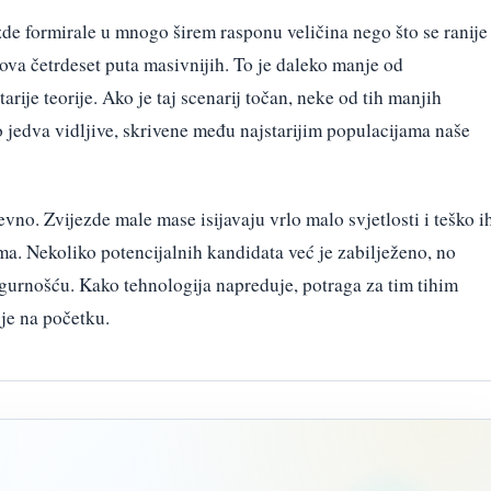
ezde formirale u mnogo širem rasponu veličina nego što se ranije
ova četrdeset puta masivnijih. To je daleko manje od
arije teorije. Ako je taj scenarij točan, neke od tih manjih
ko jedva vidljive, skrivene među najstarijim populacijama naše
vno. Zvijezde male mase isijavaju vrlo malo svjetlosti i teško i
pima. Nekoliko potencijalnih kandidata već je zabilježeno, no
igurnošću. Kako tehnologija napreduje, potraga za tim tihim
je na početku.