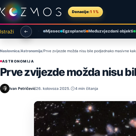
Preskoči na sadržaj
Donacije:
11%
Istraži
Mjesec
Egzoplaneti
Međuzvjezdani objekti
Naslovnica
Astronomija
Prve zvijezde možda nisu bile podjednako masivne kako
ASTRONOMIJA
Prve zvijezde možda nisu bi
Ivan Petričević
26. kolovoza 2025.
4 min čitanja