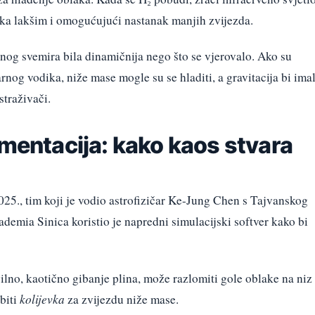
aka lakšim i omogućujući nastanak manjih zvijezda.
anog svemira bila dinamičnija nego što se vjerovalo. Ako su
rnog vodika, niže mase mogle su se hladiti, a gravitacija bi ima
straživači.
gmentacija: kako kaos stvara
025., tim koji je vodio astrofizičar Ke-Jung Chen s Tajvanskog
cademia Sinica koristio je napredni simulacijski softver kako bi
lno, kaotično gibanje plina, može razlomiti gole oblake na niz
biti
kolijevka
za zvijezdu niže mase.