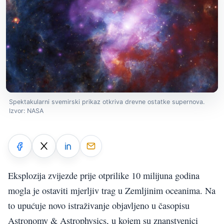
Spektakularni svemirski prikaz otkriva drevne ostatke supernova.
Izvor: NASA
Eksplozija zvijezde prije otprilike 10 milijuna godina
mogla je ostaviti mjerljiv trag u Zemljinim oceanima. Na
to upućuje novo istraživanje objavljeno u časopisu
Astronomy & Astrophysics, u kojem su znanstvenici