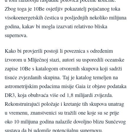
Zbog toga je 10Be osjetljiv pokazatelj pojačanog toka
visokoenergetskih čestica u posljednjih nekoliko milijuna
godina, kakav bi mogla izazvati relativno bliska
supernova.
Kako bi provjerili postoji li poveznica s određenim
izvorom u Mliječnoj stazi, autori su usporedili oceanske
zapise 10Be s katalogom otvorenih skupova koji sadrži
tisuće zvjezdanih skupina. Taj je katalog temeljen na
astrometrijskim podacima misije Gaia iz objave podataka
DR3, koja obuhvaća više od 1,8 milijardi zvijezda.
Rekonstruirajući položaje i kretanje tih skupova unatrag
u vremenu, znanstvenici su tražili one koje su se prije
oko 10 milijuna godina nalazile dovoljno blizu Sunčevog
sustava da bi udomile potencijalnu supernovu.