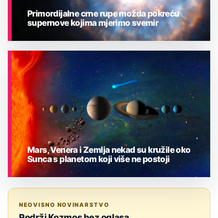
Primordijalne crne rupe možda pokreću
supernove kojima mjerimo svemir
ASTRONOMIJA
Mars, Venera i Zemlja nekad su kružile oko
Sunca s planetom koji više ne postoji
ASTRONOMIJA
NEOVISNO NOVINARSTVO
Podrži Kozmos bez oglasa