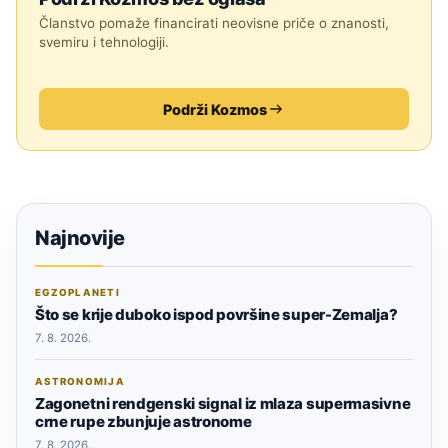
Članstvo pomaže financirati neovisne priče o znanosti,
svemiru i tehnologiji.
Podrži Kozmos
Najnovije
EGZOPLANETI
Što se krije duboko ispod površine super-Zemalja?
7. 8. 2026.
ASTRONOMIJA
Zagonetni rendgenski signal iz mlaza supermasivne
crne rupe zbunjuje astronome
7. 8. 2026.