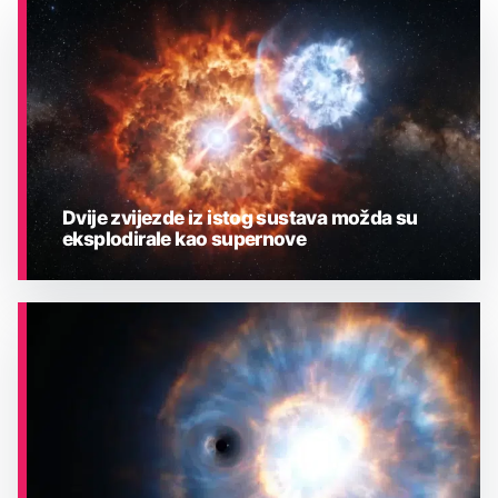
Dvije zvijezde iz istog sustava možda su
eksplodirale kao supernove
ASTRONOMIJA