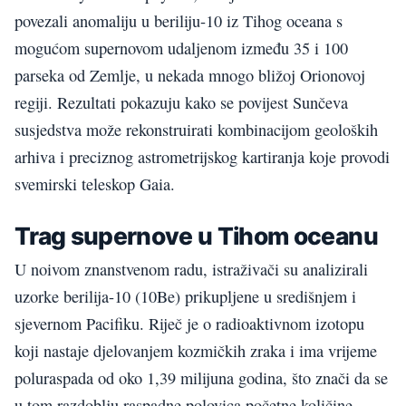
povezali anomaliju u beriliju-10 iz Tihog oceana s
mogućom supernovom udaljenom između 35 i 100
parseka od Zemlje, u nekada mnogo bližoj Orionovoj
regiji. Rezultati pokazuju kako se povijest Sunčeva
susjedstva može rekonstruirati kombinacijom geoloških
arhiva i preciznog astrometrijskog kartiranja koje provodi
svemirski teleskop Gaia.
Trag supernove u Tihom oceanu
U noivom znanstvenom radu, istraživači su analizirali
uzorke berilija-10 (10Be) prikupljene u središnjem i
sjevernom Pacifiku. Riječ je o radioaktivnom izotopu
koji nastaje djelovanjem kozmičkih zraka i ima vrijeme
poluraspada od oko 1,39 milijuna godina, što znači da se
u tom razdoblju raspadne polovica početne količine.