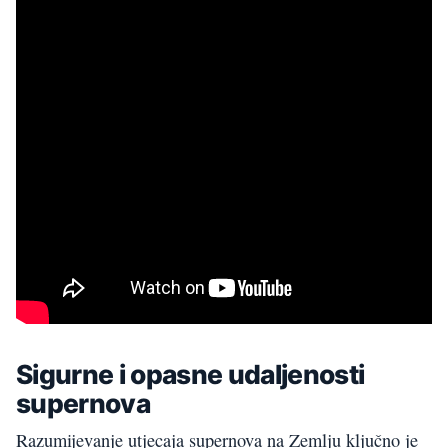
Sigurne i opasne udaljenosti
supernova
Razumijevanje utjecaja supernova na Zemlju ključno je