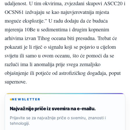
udaljenost. U tim okvirima, zvjezdani skupovi ASCC20 i
OCSN61 izdvajaju se kao najuvjerovatnija mjesta
moguće eksplozije.” U radu dodaju da će buduća
mjerenja 10Be u sedimentima i drugim kopnenim
arhivima izvan Tihog oceana biti presudna. Trebat će
pokazati je li riječ o signalu koji se pojavio u cijelom
svijetu ili samo u ovom oceanu, što će pomoći da se
razluči ima li anomalija prije svega zemaljsko
objašnjenje ili potječe od astrofizičkog događaja, poput
supernove.
NEWSLETTER
Najvažnije priče iz svemira na e-mailu.
Prijavite se za najvažnije priče o svemiru, znanosti i
tehnologiji.