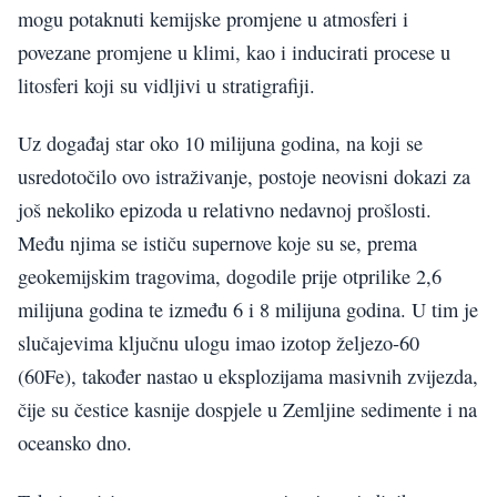
mogu potaknuti kemijske promjene u atmosferi i
povezane promjene u klimi, kao i inducirati procese u
litosferi koji su vidljivi u stratigrafiji.
Uz događaj star oko 10 milijuna godina, na koji se
usredotočilo ovo istraživanje, postoje neovisni dokazi za
još nekoliko epizoda u relativno nedavnoj prošlosti.
Među njima se ističu supernove koje su se, prema
geokemijskim tragovima, dogodile prije otprilike 2,6
milijuna godina te između 6 i 8 milijuna godina. U tim je
slučajevima ključnu ulogu imao izotop željezo-60
(60Fe), također nastao u eksplozijama masivnih zvijezda,
čije su čestice kasnije dospjele u Zemljine sedimente i na
oceansko dno.