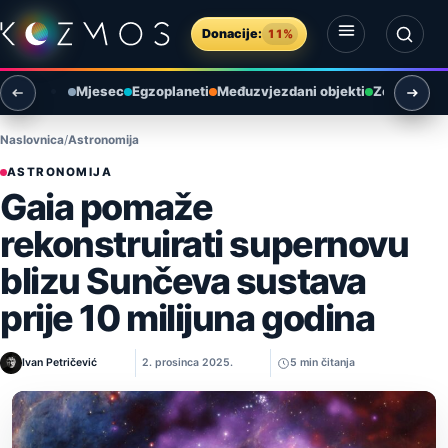
Preskoči na sadržaj
Donacije:
11%
Otvori izbornik
Otvori pretragu
Mjesec
Egzoplaneti
Međuzvjezdani objekti
Zemlja i ok
Naslovnica
Astronomija
ASTRONOMIJA
Gaia pomaže
rekonstruirati supernovu
blizu Sunčeva sustava
prije 10 milijuna godina
Ivan Petričević
2. prosinca 2025.
5 min čitanja