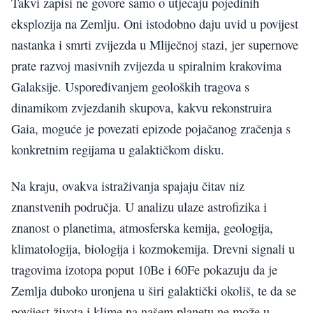
Takvi zapisi ne govore samo o utjecaju pojedinih
eksplozija na Zemlju. Oni istodobno daju uvid u povijest
nastanka i smrti zvijezda u Mliječnoj stazi, jer supernove
prate razvoj masivnih zvijezda u spiralnim krakovima
Galaksije. Uspoređivanjem geoloških tragova s
dinamikom zvjezdanih skupova, kakvu rekonstruira
Gaia, moguće je povezati epizode pojačanog zračenja s
konkretnim regijama u galaktičkom disku.
Na kraju, ovakva istraživanja spajaju čitav niz
znanstvenih područja. U analizu ulaze astrofizika i
znanost o planetima, atmosferska kemija, geologija,
klimatologija, biologija i kozmokemija. Drevni signali u
tragovima izotopa poput 10Be i 60Fe pokazuju da je
Zemlja duboko uronjena u širi galaktički okoliš, te da se
povijest života i klime na našem planetu ne može u