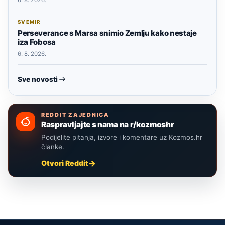
SVEMIR
Perseverance s Marsa snimio Zemlju kako nestaje
iza Fobosa
6. 8. 2026.
Sve novosti
REDDIT ZAJEDNICA
Raspravljajte s nama na r/kozmoshr
Podijelite pitanja, izvore i komentare uz Kozmos.hr
članke.
Otvori Reddit