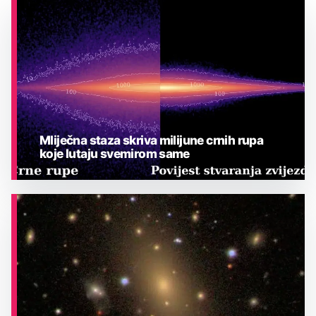
Mliječna staza skriva milijune crnih rupa
koje lutaju svemirom same
ASTRONOMIJA