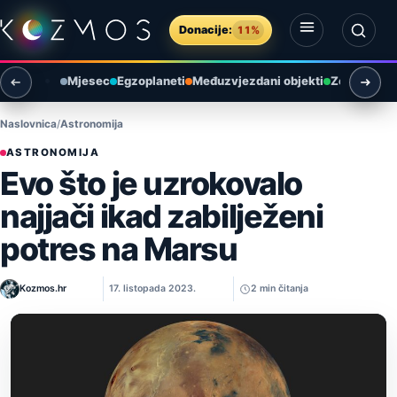
Preskoči na sadržaj
Donacije:
11%
Otvori izbornik
Otvori pretragu
Mjesec
Egzoplaneti
Međuzvjezdani objekti
Zemlja i ok
Naslovnica
Astronomija
ASTRONOMIJA
Evo što je uzrokovalo
najjači ikad zabilježeni
potres na Marsu
Kozmos.hr
17. listopada 2023.
2 min čitanja