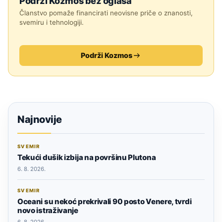
Podrži Kozmos bez oglasa
Članstvo pomaže financirati neovisne priče o znanosti,
svemiru i tehnologiji.
Podrži Kozmos
Najnovije
SVEMIR
Tekući dušik izbija na površinu Plutona
6. 8. 2026.
SVEMIR
Oceani su nekoć prekrivali 90 posto Venere, tvrdi
novo istraživanje
6. 8. 2026.