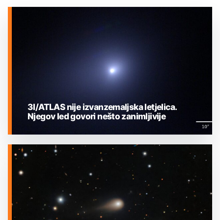
3I/ATLAS nije izvanzemaljska letjelica.
Njegov led govori nešto zanimljivije
MEĐUZVJEZDANI OBJEKTI