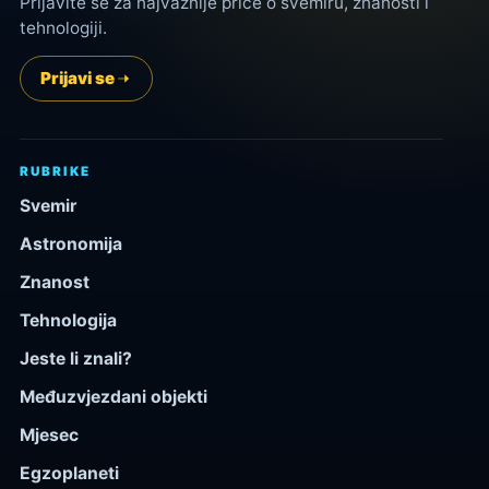
Prijavite se za najvažnije priče o svemiru, znanosti i
tehnologiji.
Prijavi se
RUBRIKE
Svemir
Astronomija
Znanost
Tehnologija
Jeste li znali?
Međuzvjezdani objekti
Mjesec
Egzoplaneti