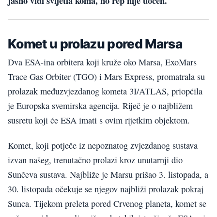
jasno vidi svijetla koma, no rep nije uočen.
Komet u prolazu pored Marsa
Dva ESA-ina orbitera koji kruže oko Marsa, ExoMars
Trace Gas Orbiter (TGO) i Mars Express, promatrala su
prolazak međuzvjezdanog kometa 3I/ATLAS, priopćila
je Europska svemirska agencija. Riječ je o najbližem
susretu koji će ESA imati s ovim rijetkim objektom.
Komet, koji potječe iz nepoznatog zvjezdanog sustava
izvan našeg, trenutačno prolazi kroz unutarnji dio
Sunčeva sustava. Najbliže je Marsu prišao 3. listopada, a
30. listopada očekuje se njegov najbliži prolazak pokraj
Sunca. Tijekom preleta pored Crvenog planeta, komet se