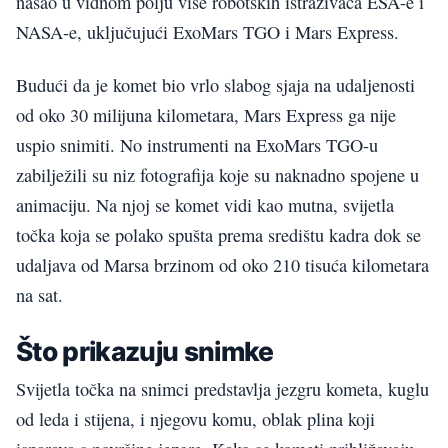
našao u vidnom polju više robotskih istraživača ESA-e i
NASA-e, uključujući ExoMars TGO i Mars Express.
Budući da je komet bio vrlo slabog sjaja na udaljenosti
od oko 30 milijuna kilometara, Mars Express ga nije
uspio snimiti. No instrumenti na ExoMars TGO-u
zabilježili su niz fotografija koje su naknadno spojene u
animaciju. Na njoj se komet vidi kao mutna, svijetla
točka koja se polako spušta prema središtu kadra dok se
udaljava od Marsa brzinom od oko 210 tisuća kilometara
na sat.
Što prikazuju snimke
Svijetla točka na snimci predstavlja jezgru kometa, kuglu
od leda i stijena, i njegovu komu, oblak plina koji