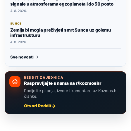
signale u atmosferama egzoplaneta i do 50 posto
4. 8. 2026.
SUNCE
Zemlja bi mogla preživjeti smrt Sunca uz golemu
infrastrukturu
4. 8. 2026.
Sve novosti
REDDIT ZAJEDNICA
Raspravljajte s nama na r/kozmoshr
Podijelite pitanja, izvore i komentare uz Kozmos.hr
članke.
Otvori Reddit