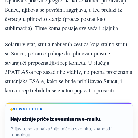
isparava s površine jezgre. Kako se kometi približavaju
Suncu, njihova se površina zagrijava, a led prelazi iz
čvrstog u plinovito stanje (proces poznat kao
sublimacija). Time koma postaje sve veća i sjajnija.
Solarni vjetar, struja nabijenih čestica koja stalno struji
sa Sunca, potom otpuhuje dio plinova i prašine,
stvarajući prepoznatljivi rep kometa. U slučaju
3I/ATLAS-a rep zasad nije vidljiv, no prema procjenama
stručnjaka ESA-e, kako se bude približavao Suncu, i
koma i rep trebali bi se znatno pojačati i proširiti.
NEWSLETTER
Najvažnije priče iz svemira na e-mailu.
Prijavite se za najvažnije priče o svemiru, znanosti i
tehnologiji.