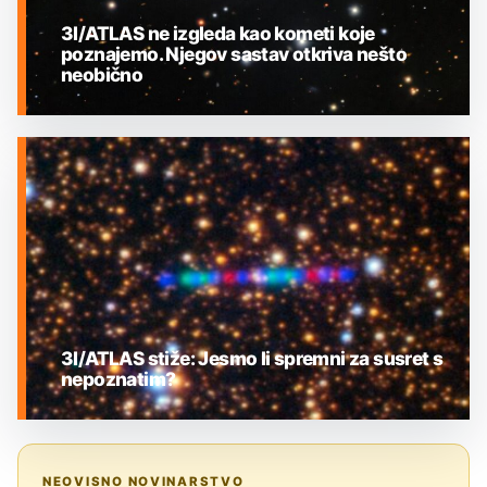
3I/ATLAS ne izgleda kao kometi koje
poznajemo. Njegov sastav otkriva nešto
neobično
MEĐUZVJEZDANI OBJEKTI
3I/ATLAS stiže: Jesmo li spremni za susret s
nepoznatim?
MEĐUZVJEZDANI OBJEKTI
NEOVISNO NOVINARSTVO