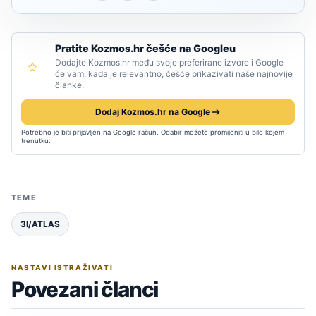
Pratite Kozmos.hr češće na Googleu
Dodajte Kozmos.hr među svoje preferirane izvore i Google
će vam, kada je relevantno, češće prikazivati naše najnovije
članke.
Dodaj Kozmos.hr na Google
Potrebno je biti prijavljen na Google račun. Odabir možete promijeniti u bilo kojem
trenutku.
TEME
3I/ATLAS
NASTAVI ISTRAŽIVATI
Povezani članci