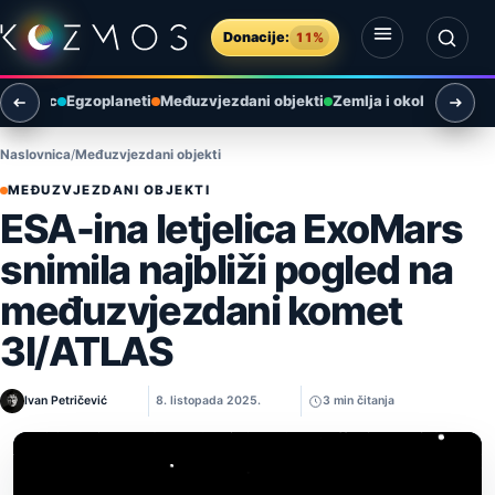
Preskoči na sadržaj
Donacije:
11%
Otvori izbornik
Otvori pretragu
Mjesec
Egzoplaneti
Međuzvjezdani objekti
Zemlja i okoliš
Arheol
Naslovnica
Međuzvjezdani objekti
MEĐUZVJEZDANI OBJEKTI
ESA-ina letjelica ExoMars
snimila najbliži pogled na
međuzvjezdani komet
3I/ATLAS
Ivan Petričević
8. listopada 2025.
3 min čitanja