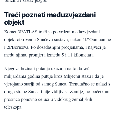
veličinu i sastav jezgre.
Treći poznati međuzvjezdani
objekt
Komet 3I/ATLAS treći je potvrđeni međuzvjezdani
objekt otkriven u Sunčevu sustavu, nakon 1I/‘Oumuamue
i 2I/Borisova. Po dosadašnjim procjenama, i najveći je
među njima, promjera između 5 i 11 kilometara.
Njegova brzina i putanja ukazuju na to da već
milijardama godina putuje kroz Mliječnu stazu i da je
vjerojatno stariji od samog Sunca. Trenutačno se nalazi s
druge strane Sunca i nije vidljiv sa Zemlje, no početkom
prosinca ponovno će ući u vidokrug zemaljskih
teleskopa.