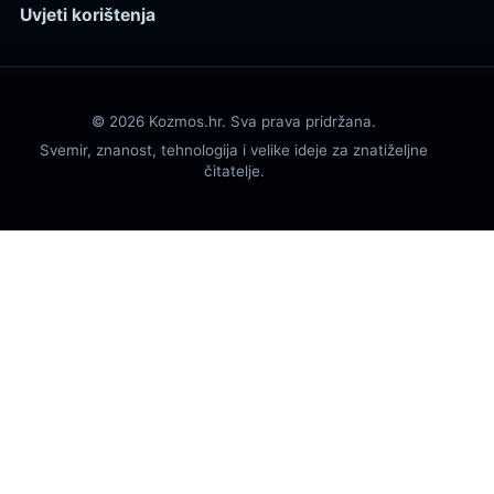
Uvjeti korištenja
© 2026 Kozmos.hr. Sva prava pridržana.
Svemir, znanost, tehnologija i velike ideje za znatiželjne
čitatelje.