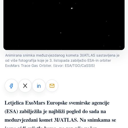
Animirana snimka međuzvjezdanog kometa 3I/ATLAS sastavljena je
od više fotografija koje je 3. listopada zabilježio ESA-in orbiter
ExoMars Trace Gas Orbiter. (Izvor: ESA/TGO/CaSSIS)
Letjelica ExoMars Europske svemirske agencije
(ESA) zabilježila je najbliži pogled do sada na
međuzvjezdani komet 3I/ATLAS. Na snimkama se