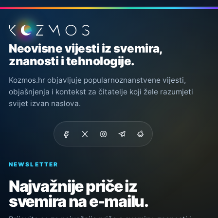
Podnožje stranice
Neovisne vijesti iz svemira,
znanosti i tehnologije.
Kozmos.hr objavljuje popularnoznanstvene vijesti,
objašnjenja i kontekst za čitatelje koji žele razumjeti
svijet izvan naslova.
NEWSLETTER
Najvažnije priče iz
svemira na e-mailu.