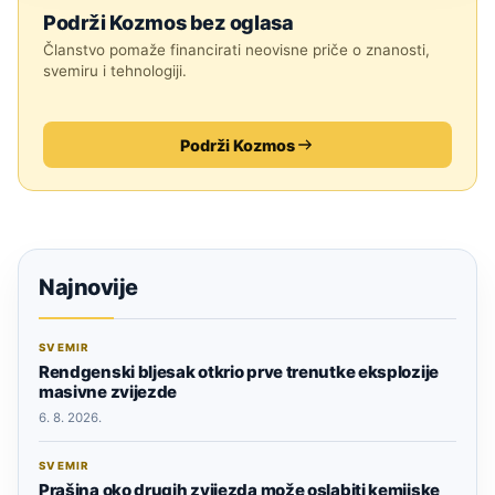
Podrži Kozmos bez oglasa
Članstvo pomaže financirati neovisne priče o znanosti,
svemiru i tehnologiji.
Podrži Kozmos
Najnovije
SVEMIR
Rendgenski bljesak otkrio prve trenutke eksplozije
masivne zvijezde
6. 8. 2026.
SVEMIR
Prašina oko drugih zvijezda može oslabiti kemijske