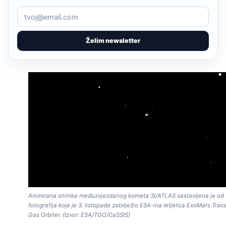
Želim newsletter
Animirana snimka međuzvjezdanog kometa 3I/ATLAS sastavljena je od 
fotografija koje je 3. listopada zabilježio ESA-ina letjelica ExoMars Trac
Gas Orbiter. (Izvor: ESA/TGO/CaSSIS)