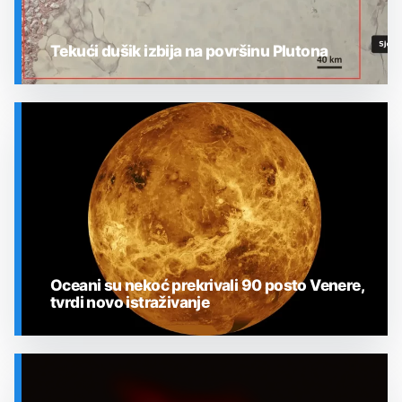
Tekući dušik izbija na površinu Plutona
SVEMIR
Oceani su nekoć prekrivali 90 posto Venere,
tvrdi novo istraživanje
SVEMIR