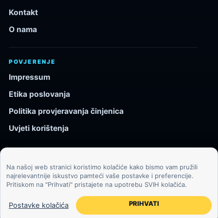
Kontakt
O nama
POVJERENJE
Impressum
Etika poslovanja
Politika provjeravanja činjenica
Uvjeti korištenja
Na našoj web stranici koristimo kolačiće kako bismo vam pružili
© 2026 Kozmos.hr. Sva prava pridržana.
najrelevantnije iskustvo pamteći vaše postavke i preferencije.
Pritiskom na "Prihvati" pristajete na upotrebu SVIH kolačića.
Svemir, znanost, tehnologija i velike ideje za znatiželjne
čitatelje.
PRIHVATI
Postavke kolačića