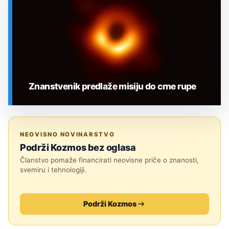
Znanstvenik predlaže misiju do crne rupe
SVEMIR
NEOVISNO NOVINARSTVO
Podrži Kozmos bez oglasa
Članstvo pomaže financirati neovisne priče o znanosti,
svemiru i tehnologiji.
Podrži Kozmos