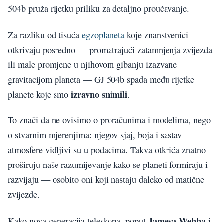
504b pruža rijetku priliku za detaljno proučavanje.
Za razliku od tisuća
egzoplaneta
koje znanstvenici
otkrivaju posredno — promatrajući zatamnjenja zvijezda
ili male promjene u njihovom gibanju izazvane
gravitacijom planeta — GJ 504b spada među rijetke
izravno snimili
planete koje smo
.
To znači da ne ovisimo o proračunima i modelima, nego
o stvarnim mjerenjima: njegov sjaj, boja i sastav
atmosfere vidljivi su u podacima. Takva otkrića znatno
proširuju naše razumijevanje kako se planeti formiraju i
razvijaju — osobito oni koji nastaju daleko od matične
zvijezde.
Jamesa Webba
Kako nova generacija teleskopa, poput
i