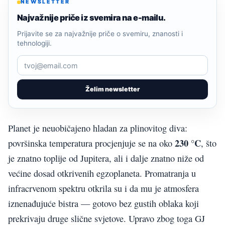
NEWSLETTER
Najvažnije priče iz svemira na e-mailu.
Prijavite se za najvažnije priče o svemiru, znanosti i
tehnologiji.
Želim newsletter
Planet je neuobičajeno hladan za plinovitog diva:
230 °C
površinska temperatura procjenjuje se na oko
, što
je znatno toplije od Jupitera, ali i dalje znatno niže od
većine dosad otkrivenih egzoplaneta. Promatranja u
infracrvenom spektru otkrila su i da mu je atmosfera
iznenađujuće bistra — gotovo bez gustih oblaka koji
prekrivaju druge slične svjetove. Upravo zbog toga GJ