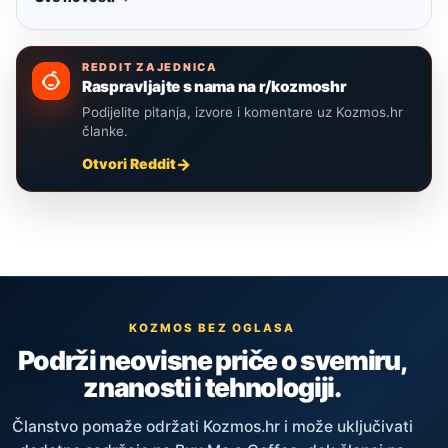
REDDIT ZAJEDNICA
Raspravljajte s nama na r/kozmoshr
Podijelite pitanja, izvore i komentare uz Kozmos.hr
članke.
Otvori Reddit
KOZMOS BEZ OGLASA
Podrži neovisne priče o svemiru,
znanosti i tehnologiji.
Članstvo pomaže održati Kozmos.hr i može uključivati