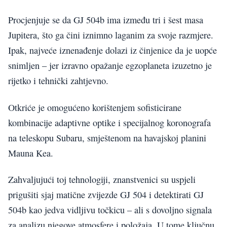
Procjenjuje se da GJ 504b ima između tri i šest masa
Jupitera, što ga čini iznimno laganim za svoje razmjere.
Ipak, najveće iznenađenje dolazi iz činjenice da je uopće
snimljen – jer izravno opažanje egzoplaneta izuzetno je
rijetko i tehnički zahtjevno.
Otkriće je omogućeno korištenjem sofisticirane
kombinacije adaptivne optike i specijalnog koronografa
na teleskopu Subaru, smještenom na havajskoj planini
Mauna Kea.
Zahvaljujući toj tehnologiji, znanstvenici su uspjeli
prigušiti sjaj matične zvijezde GJ 504 i detektirati GJ
504b kao jedva vidljivu točkicu – ali s dovoljno signala
za analizu njegove atmosfere i položaja. U tome ključnu