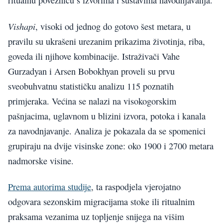
ritualnu poveznicu s izvorima i sustavima navodnjavanja.
Vishapi
, visoki od jednog do gotovo šest metara, u
pravilu su ukrašeni urezanim prikazima životinja, riba,
goveda ili njihove kombinacije. Istraživači Vahe
Gurzadyan i Arsen Bobokhyan proveli su prvu
sveobuhvatnu statističku analizu 115 poznatih
primjeraka. Većina se nalazi na visokogorskim
pašnjacima, uglavnom u blizini izvora, potoka i kanala
za navodnjavanje. Analiza je pokazala da se spomenici
grupiraju na dvije visinske zone: oko 1900 i 2700 metara
nadmorske visine.
Prema autorima studije
, ta raspodjela vjerojatno
odgovara sezonskim migracijama stoke ili ritualnim
praksama vezanima uz topljenje snijega na višim