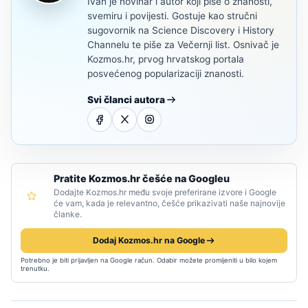
Ivan je novinar i autor koji piše o znanosti,
svemiru i povijesti. Gostuje kao stručni
sugovornik na Science Discovery i History
Channelu te piše za Večernji list. Osnivač je
Kozmos.hr, prvog hrvatskog portala
posvećenog popularizaciji znanosti.
Svi članci autora
Pratite Kozmos.hr češće na Googleu
Dodajte Kozmos.hr među svoje preferirane izvore i Google
će vam, kada je relevantno, češće prikazivati naše najnovije
članke.
Dodaj Kozmos.hr na Google
Potrebno je biti prijavljen na Google račun. Odabir možete promijeniti u bilo kojem
trenutku.