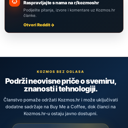
Raspravljajte s nama na r/kozmoshr
Podijelite pitanja, izvore i komentare uz Kozmos.hr
članke.
Otvori Reddit
KOZMOS BEZ OGLASA
Podrži neovisne priče o svemiru,
znanosti i tehnologiji.
Članstvo pomaže održati Kozmos.hr i može uključivati
dodatne sadržaje na Buy Me a Coffee, dok članci na
Kozmos.hr-u ostaju javno dostupni.