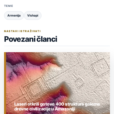
TEME
Armenija
Vishapi
NASTAVI ISTRAŽIVATI
Povezani članci
Laseri otkrili gotovo 400 struktura goleme
drevne civilizacije u Amazoniji