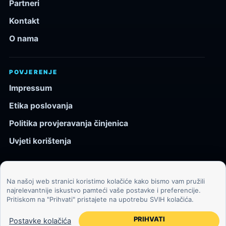
Partneri
Kontakt
O nama
POVJERENJE
Impressum
Etika poslovanja
Politika provjeravanja činjenica
Uvjeti korištenja
Na našoj web stranici koristimo kolačiće kako bismo vam pružili
© 2026 Kozmos.hr. Sva prava pridržana.
najrelevantnije iskustvo pamteći vaše postavke i preferencije.
Pritiskom na "Prihvati" pristajete na upotrebu SVIH kolačića.
Svemir, znanost, tehnologija i velike ideje za znatiželjne
čitatelje.
PRIHVATI
Postavke kolačića