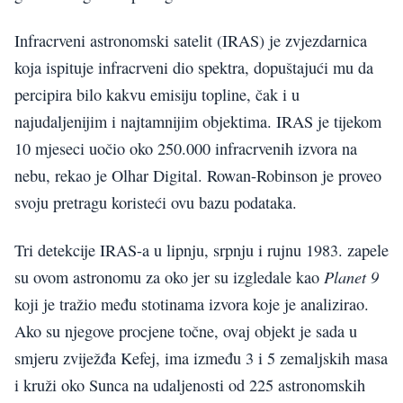
Infracrveni astronomski satelit (IRAS) je zvjezdarnica
koja ispituje infracrveni dio spektra, dopuštajući mu da
percipira bilo kakvu emisiju topline, čak i u
najudaljenijim i najtamnijim objektima. IRAS je tijekom
10 mjeseci uočio oko 250.000 infracrvenih izvora na
nebu, rekao je Olhar Digital. Rowan-Robinson je proveo
svoju pretragu koristeći ovu bazu podataka.
Tri detekcije IRAS-a u lipnju, srpnju i rujnu 1983. zapele
Planet 9
su ovom astronomu za oko jer su izgledale kao
koji je tražio među stotinama izvora koje je analizirao.
Ako su njegove procjene točne, ovaj objekt je sada u
smjeru zviježđa Kefej, ima između 3 i 5 zemaljskih masa
i kruži oko Sunca na udaljenosti od 225 astronomskih