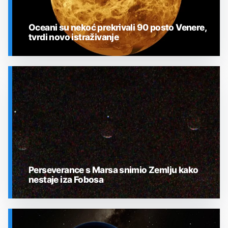
Oceani su nekoć prekrivali 90 posto Venere,
tvrdi novo istraživanje
SVEMIR
Perseverance s Marsa snimio Zemlju kako
nestaje iza Fobosa
SVEMIR