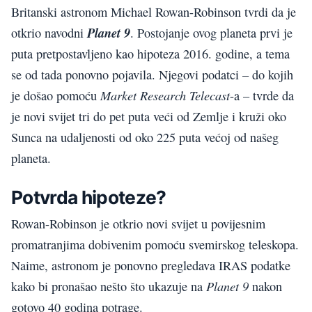
Britanski astronom Michael Rowan-Robinson tvrdi da je
Planet 9
otkrio navodni
. Postojanje ovog planeta prvi je
puta pretpostavljeno kao hipoteza 2016. godine, a tema
se od tada ponovno pojavila. Njegovi podatci – do kojih
Market Research Telecast
je došao pomoću
-a – tvrde da
je novi svijet tri do pet puta veći od Zemlje i kruži oko
Sunca na udaljenosti od oko 225 puta većoj od našeg
planeta.
Potvrda hipoteze?
Rowan-Robinson je otkrio novi svijet u povijesnim
promatranjima dobivenim pomoću svemirskog teleskopa.
Naime, astronom je ponovno pregledava IRAS podatke
Planet 9
kako bi pronašao nešto što ukazuje na
nakon
gotovo 40 godina potrage.