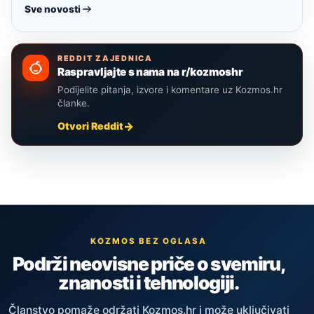
Sve novosti
REDDIT ZAJEDNICA
Raspravljajte s nama na r/kozmoshr
Podijelite pitanja, izvore i komentare uz Kozmos.hr
članke.
Otvori Reddit
KOZMOS BEZ OGLASA
Podrži neovisne priče o svemiru,
znanosti i tehnologiji.
Članstvo pomaže održati Kozmos.hr i može uključivati