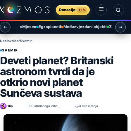
Preskoči na sadržaj
Donacije:
11%
Otvori izbornik
Otvori pretragu
Mjesec
Egzoplaneti
Međuzvjezdani objekti
Zemlja i ok
Naslovnica
Svemir
SVEMIR
Deveti planet? Britanski
astronom tvrdi da je
otkrio novi planet
Sunčeva sustava
Filip
15. studenoga 2021.
3 min čitanja