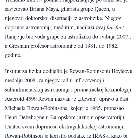
savjetovao Briana Maya, gitarista grupe Queen, u
njegovoj doktorskoj disertaciji iz astrofizike. Njegov
fun-fact
doprinos astronomiji, međutim, nadilazi ovaj
.
Ranije je bio vođa grupe za astrofiziku do svibnja 2007.,
a Gresham profesor astronomije od 1981. do 1982.
godine.
Institut za fiziku dodijelio je Rowan-Robinsonu Hoyleovu
medalju 2008. za njegov rad u infracrvenoj i
submilimetarskoj astronomiji i promatračkoj kozmologiji.
Asteroid 4599 Rowan nazvan je „Rowan“ upravo u čast
Michaela Rowan-Robinsona, kojeg je 1985. pronašao
Henri Debehogne u Europskom južnom opservatoriju.
Unatoč svom doprinosu ekstragalaktičkoj astronomiji,
Rowan-Robinson je koristio podatke iz IRAS-a kako bi