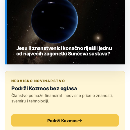
Jesu li znanstvenici konačno riješili jednu
od najvećih zagonetki Sunčeva sustava?
SVEMIR
NEOVISNO NOVINARSTVO
Podrži Kozmos bez oglasa
Članstvo pomaže financirati neovisne priče o znanosti,
svemiru i tehnologiji.
Podrži Kozmos