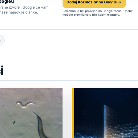
oogleu
Dodaj Kozmos.hr na Google
rane izvore i Google će vam,
Potrebno je biti prijavljen na Google račun. Odabir
 naše najnovije članke.
možete promijeniti u bilo kojem trenutku.
a
i