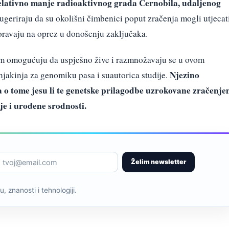
z relativno manje radioaktivnog grada Černobila, udaljenog
ugeriraju da su okolišni čimbenici poput zračenja mogli utjecat
zoravaju na oprez u donošenju zaključaka.
e im omogućuju da uspješno žive i razmnožavaju se u ovom
Njezino
čnjakinja za genomiku pasa i suautorica studije.
ja o tome jesu li te genetske prilagodbe uzrokovane zračenj
je i urođene srodnosti.
Želim newsletter
, znanosti i tehnologiji.