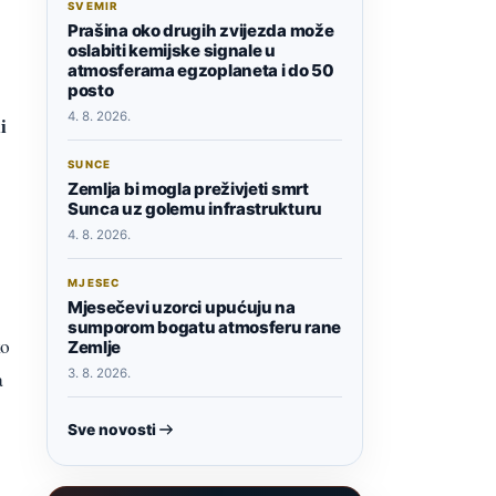
SVEMIR
Prašina oko drugih zvijezda može
oslabiti kemijske signale u
atmosferama egzoplaneta i do 50
posto
4. 8. 2026.
i
SUNCE
Zemlja bi mogla preživjeti smrt
Sunca uz golemu infrastrukturu
4. 8. 2026.
MJESEC
Mjesečevi uzorci upućuju na
sumporom bogatu atmosferu rane
ko
Zemlje
3. 8. 2026.
a
Sve novosti