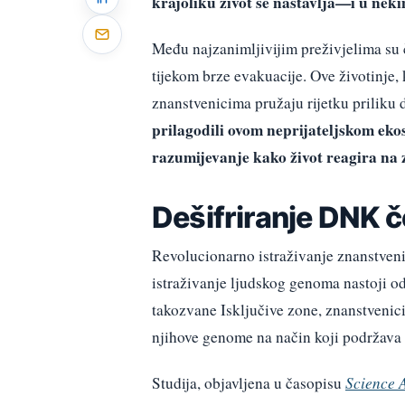
krajoliku život se nastavlja—i u neki
Među najzanimljivijim preživjelima su 
tijekom brze evakuacije. Ove životinje,
znanstvenicima pružaju rijetku priliku
prilagodili ovom neprijateljskom eko
razumijevanje kako život reagira na 
Dešifriranje DNK č
Revolucionarno istraživanje znanstvenik
istraživanje ljudskog genoma nastoji od
takozvane Isključive zone, znanstvenici 
njihove genome na način koji podržava 
Studija, objavljena u časopisu
Science 