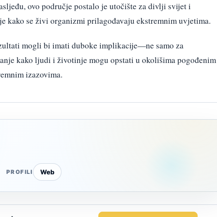
ljeđu, ovo područje postalo je utočište za divlji svijet i
nje kako se živi organizmi prilagođavaju ekstremnim uvjetima.
ezultati mogli bi imati duboke implikacije—ne samo za
vanje kako ljudi i životinje mogu opstati u okolišima pogođenim
tremnim izazovima.
Web
PROFILI