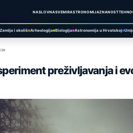
NASLOVNA
SVEMIR
ASTRONOMIJA
ZNANOST
TEHNO
Zemlja i okoliš
Arheologija
Biologija
Astronomija u Hrvatskoj
Umje
cije
speriment preživljavanja i ev