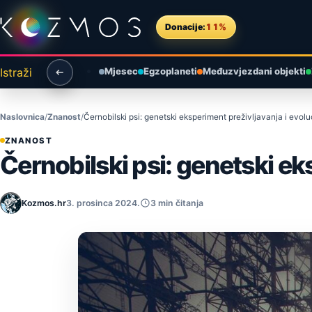
Preskoči na sadržaj
Donacije:
11%
Istraži
Mjesec
Egzoplaneti
Međuzvjezdani objekti
Naslovnica
Znanost
Černobilski psi: genetski eksperiment preživljavanja i evolu
ZNANOST
Černobilski psi: genetski ek
Kozmos.hr
3. prosinca 2024.
3 min čitanja