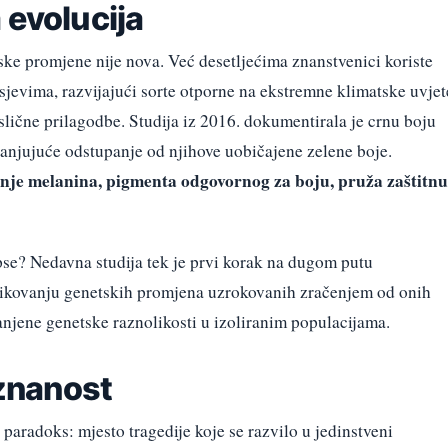
 evolucija
ske promjene nije nova. Već desetljećima znanstvenici koriste
usjevima, razvijajući sorte otporne na ekstremne klimatske uvjet
lične prilagodbe. Studija iz 2016. dokumentirala je crnu boju
anjujuće odstupanje od njihove uobičajene zelene boje.
ćanje melanina, pigmenta odgovornog za boju, pruža zaštitnu
e pse? Nedavna studija tek je prvi korak na dugom putu
zlikovanju genetskih promjena uzrokovanih zračenjem od onih
njene genetske raznolikosti u izoliranim populacijama.
 znanost
 paradoks: mjesto tragedije koje se razvilo u jedinstveni