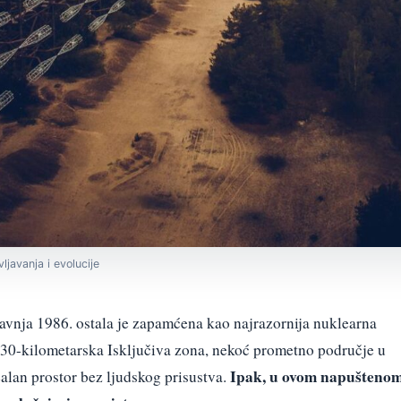
ljavanja i evolucije
ravnja 1986. ostala je zapamćena kao najrazornija nuklearna
a, 30-kilometarska Isključiva zona, nekoć prometno područje u
Ipak, u ovom napušteno
ealan prostor bez ljudskog prisustva.