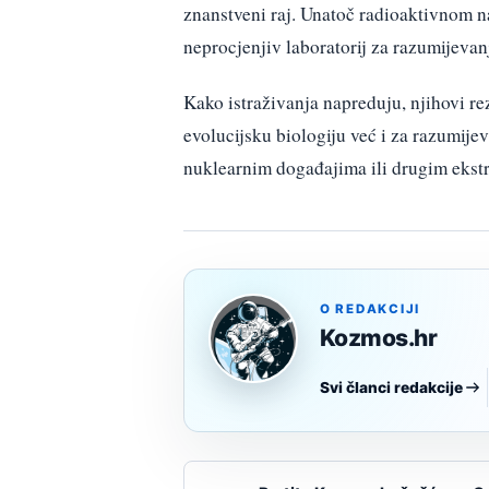
znanstveni raj. Unatoč radioaktivnom nas
neprocjenjiv laboratorij za razumijeva
Kako istraživanja napreduju, njihovi r
evolucijsku biologiju već i za razumije
nuklearnim događajima ili drugim eks
O REDAKCIJI
Kozmos.hr
Svi članci redakcije