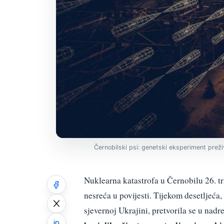
Černobilski psi: genetski eksperiment preživ
Nuklearna katastrofa u Černobilu 26. t
nesreća u povijesti. Tijekom desetljeć
sjevernoj Ukrajini, pretvorila se u nadr