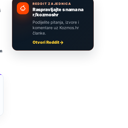
REDDIT ZAJEDNICA
Raspravljajte s nama na
i
r/kozmoshr
Podijelite pitanja, izvore i
komentare uz Kozmos.hr
članke.
Otvori Reddit
em