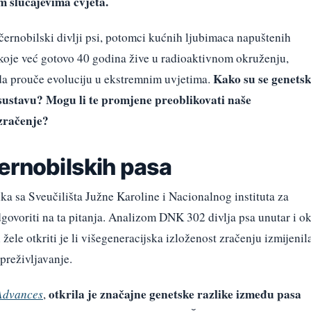
m slučajevima cvjeta.
černobilski divlji psi, potomci kućnih ljubimaca napuštenih
 koje već gotovo 40 godina žive u radioaktivnom okruženju,
Kako su se genetsk
 da prouče evoluciju u ekstremnim uvjetima.
sustavu? Mogu li te promjene preoblikovati naše
zračenje?
ernobilskih pasa
a sa Sveučilišta Južne Karoline i Nacionalnog instituta za
govoriti na ta pitanja. Analizom DNK 302 divlja psa unutar i o
žele otkriti je li višegeneracijska izloženost zračenju izmijenil
preživljavanje.
otkrila je značajne genetske razlike između pasa
Advances
,