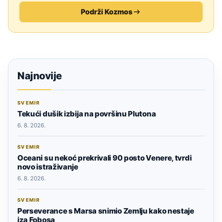
Podrži Kozmos
Najnovije
SVEMIR
Tekući dušik izbija na površinu Plutona
6. 8. 2026.
SVEMIR
Oceani su nekoć prekrivali 90 posto Venere, tvrdi
novo istraživanje
6. 8. 2026.
SVEMIR
Perseverance s Marsa snimio Zemlju kako nestaje
iza Fobosa