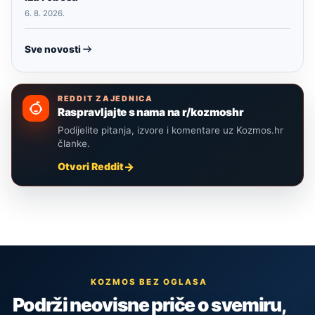
6. 8. 2026.
Sve novosti
REDDIT ZAJEDNICA
Raspravljajte s nama na r/kozmoshr
Podijelite pitanja, izvore i komentare uz Kozmos.hr
članke.
Otvori Reddit
KOZMOS BEZ OGLASA
Podrži neovisne priče o svemiru,