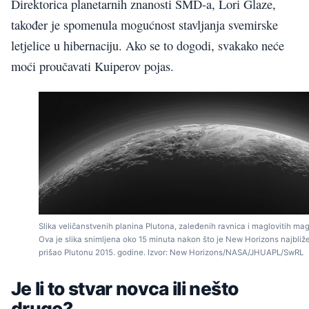
Direktorica planetarnih znanosti SMD-a, Lori Glaze,
također je spomenula mogućnost stavljanja svemirske
letjelice u hibernaciju. Ako se to dogodi, svakako neće
moći proučavati Kuiperov pojas.
Slika veličanstvenih planina Plutona, zaleđenih ravnica i maglovitih mag
Ova je slika snimljena oko 15 minuta nakon što je New Horizons najbliž
prišao Plutonu 2015. godine. Izvor: New Horizons/NASA/JHUAPL/SwRL
Je li to stvar novca ili nešto
drugo?