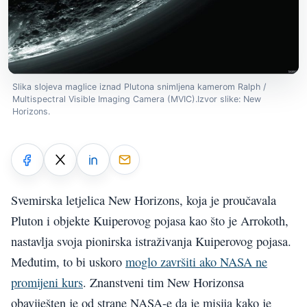
Slika slojeva maglice iznad Plutona snimljena kamerom Ralph /
Multispectral Visible Imaging Camera (MVIC).Izvor slike: New
Horizons.
Svemirska letjelica New Horizons, koja je proučavala
Pluton i objekte Kuiperovog pojasa kao što je Arrokoth,
nastavlja svoja pionirska istraživanja Kuiperovog pojasa.
Međutim, to bi uskoro
moglo završiti ako NASA ne
promijeni kurs
. Znanstveni tim New Horizonsa
obaviješten je od strane NASA-e da je misija kako je