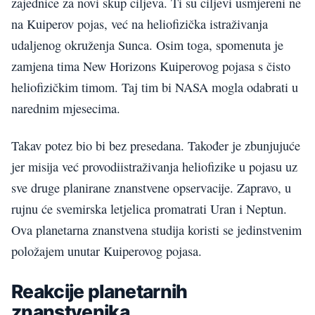
zajednice za novi skup ciljeva. Ti su ciljevi usmjereni ne
na Kuiperov pojas, već na heliofizička istraživanja
udaljenog okruženja Sunca. Osim toga, spomenuta je
zamjena tima New Horizons Kuiperovog pojasa s čisto
heliofizičkim timom. Taj tim bi NASA mogla odabrati u
narednim mjesecima.
Takav potez bio bi bez presedana. Također je zbunjujuće
jer misija već provodiistraživanja heliofizike u pojasu uz
sve druge planirane znanstvene opservacije. Zapravo, u
rujnu će svemirska letjelica promatrati Uran i Neptun.
Ova planetarna znanstvena studija koristi se jedinstvenim
položajem unutar Kuiperovog pojasa.
Reakcije planetarnih
znanstvenika