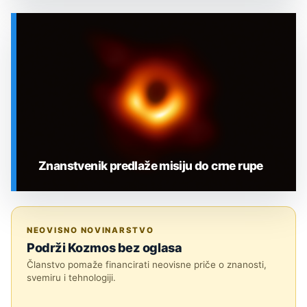
SVEMIR
Znanstvenik predlaže misiju do crne rupe
SVEMIR
NEOVISNO NOVINARSTVO
Podrži Kozmos bez oglasa
Članstvo pomaže financirati neovisne priče o znanosti,
svemiru i tehnologiji.