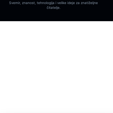
Svemir, znanost, tehnologija i velike ideje za znatiželjne
čitatelje.