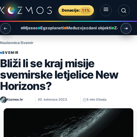
Preskoči na sadržaj
Donacije:
11%
Otvori izbornik
Otvori pretragu
Mjesec
Egzoplaneti
Međuzvjezdani objekti
Zemlja i ok
Naslovnica
Svemir
SVEMIR
Bliži li se kraj misije
svemirske letjelice New
Horizons?
Kozmos.hr
30. kolovoza 2023.
5 min čitanja