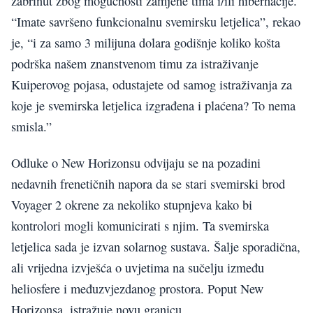
zabrinut zbog mogućnosti zamjene tima i/ili hibernacije.
“Imate savršeno funkcionalnu svemirsku letjelica”, rekao
je, “i za samo 3 milijuna dolara godišnje koliko košta
podrška našem znanstvenom timu za istraživanje
Kuiperovog pojasa, odustajete od samog istraživanja za
koje je svemirska letjelica izgrađena i plaćena? To nema
smisla.”
Odluke o New Horizonsu odvijaju se na pozadini
nedavnih frenetičnih napora da se stari svemirski brod
Voyager 2 okrene za nekoliko stupnjeva kako bi
kontrolori mogli komunicirati s njim. Ta svemirska
letjelica sada je izvan solarnog sustava. Šalje sporadična,
ali vrijedna izvješća o uvjetima na sučelju između
heliosfere i međuzvjezdanog prostora. Poput New
Horizonsa, istražuje novu granicu.