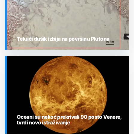
Tekući dušik izbija na površinu Plutona
SVEMIR
Oceani su nekoć prekrivali 90 posto Venere,
tvrdi novo istraživanje