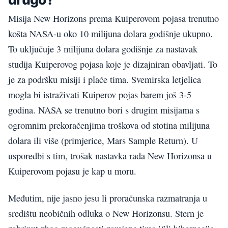
Misija New Horizons prema Kuiperovom pojasa trenutno
košta NASA-u oko 10 milijuna dolara godišnje ukupno.
To uključuje 3 milijuna dolara godišnje za nastavak
studija Kuiperovog pojasa koje je dizajniran obavljati. To
je za podršku misiji i plaće tima. Svemirska letjelica
mogla bi istraživati Kuiperov pojas barem još 3-5
godina. NASA se trenutno bori s drugim misijama s
ogromnim prekoračenjima troškova od stotina milijuna
dolara ili više (primjerice, Mars Sample Return). U
usporedbi s tim, trošak nastavka rada New Horizonsa u
Kuiperovom pojasu je kap u moru.
Međutim, nije jasno jesu li proračunska razmatranja u
središtu neobičnih odluka o New Horizonsu. Stern je