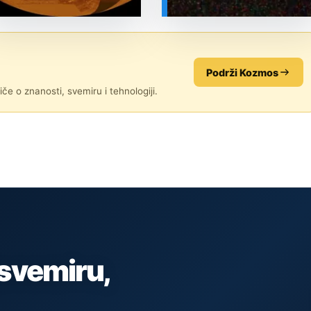
SVEMIR
SVEMIR
Podrži Kozmos
če o znanosti, svemiru i tehnologiji.
 svemiru,