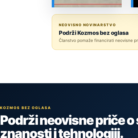
SVEMIR
NEOVISNO NOVINARSTVO
Podrži Kozmos bez oglasa
Članstvo pomaže financirati neovisne pri
KOZMOS BEZ OGLASA
Podrži neovisne priče o
znanosti i tehnologiji.