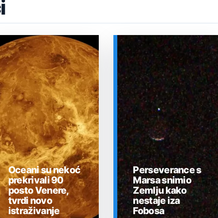
i
Oceani su nekoć
Perseverance s
prekrivali 90
Marsa snimio
posto Venere,
Zemlju kako
tvrdi novo
nestaje iza
istraživanje
Fobosa