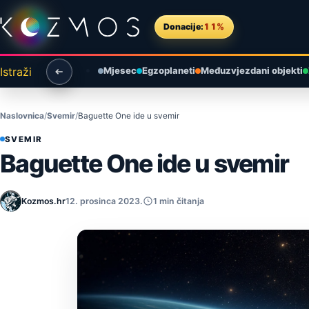
Preskoči na sadržaj
Donacije:
11%
Istraži
Mjesec
Egzoplaneti
Međuzvjezdani objekti
Naslovnica
Svemir
Baguette One ide u svemir
SVEMIR
Baguette One ide u svemir
Kozmos.hr
12. prosinca 2023.
1 min čitanja