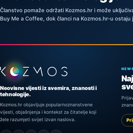
Članstvo pomaže održati Kozmos.hr i može uključiva
Buy Me a Coffee, dok članci na Kozmos.hr-u ostaju 
Podnožje stranice
NEW
Naj
sve
Neovisne vijesti iz svemira, znanosti i
tehnologije.
Prija
Kozmos.hr objavljuje popularnoznanstvene
znano
vijesti, objašnjenja i kontekst za čitatelje koji
žele razumjeti svijet izvan naslova.
Pri