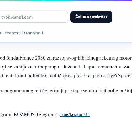
Želim newsletter
, znanosti i tehnologiji.
 od fonda France 2030 za razvoj svog hibridnog raketnog motor
a koji ne zahtijeva turbopumpu, složenu i skupu komponentu. Za
i reciklirani polietilen, uobičajena plastika, prema HyPrSpace
 pogonu omogućit će jeftiniji pristup svemiru koji bolje poštu
am grupi. KOZMOS Telegram –
t.me/kozmoshr