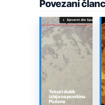
Povezani članc
Tekući dušik
izbija na površinu
Plutona