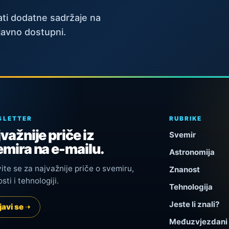
ti dodatne sadržaje na
javno dostupni.
SLETTER
RUBRIKE
važnije priče iz
Svemir
mira na e-mailu.
Astronomija
vite se za najvažnije priče o svemiru,
Znanost
sti i tehnologiji.
Tehnologija
Jeste li znali?
javi se
Međuzvjezdani