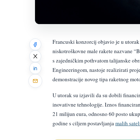
Francuski konzorcij objavio je u utorak 
niskotroškovne male rakete nazvane “B
s zajedničkim pothvatom talijanske obr
Engineeringom, nastoje realizirati proje
demonstracije novog tipa raketnog moto
U utorak su izjavili da su dobili financ
inovativne tehnologije. Iznos financiran
21 milijun eura, odnosno 60 posto ukup
godine s ciljem postavljanja
malih satel