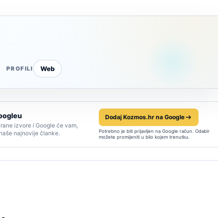
Web
PROFILI
oogleu
Dodaj Kozmos.hr na Google
rane izvore i Google će vam,
Potrebno je biti prijavljen na Google račun. Odabir
 naše najnovije članke.
možete promijeniti u bilo kojem trenutku.