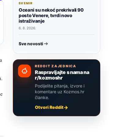
SVEMIR
Oceani su nekoć prekrivali 90
posto Venere, tvrdi novo
istraživanje
6. 8. 2026.
Sve novosti
a
REDDIT ZAJEDNICA
Raspravljajte s nama na
r/kozmoshr
u.
Podijelite pitanja, izvore i
komentare uz Kozmos.hr
je
članke.
Otvori Reddit