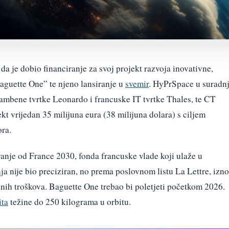
da je dobio financiranje za svoj projekt razvoja inovativne,
aguette One” te njeno lansiranje u
svemir
. HyPrSpace u suradnj
ambene tvrtke Leonardo i francuske IT tvrtke Thales, te CT
kt vrijedan 35 milijuna eura (38 milijuna dolara) s ciljem
ra.
iranje od France 2030, fonda francuske vlade koji ulaže u
ja nije bio preciziran, no prema poslovnom listu La Lettre, izno
nih troškova. Baguette One trebao bi poletjeti početkom 2026.
ita
težine do 250 kilograma u orbitu.