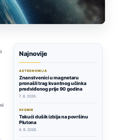
i
Najnovije
ASTRONOMIJA
Znanstvenici u magnetaru
pronašli trag kvantnog učinka
predviđenog prije 90 godina
7. 8. 2026.
si
SVEMIR
Tekući dušik izbija na površinu
Plutona
6. 8. 2026.