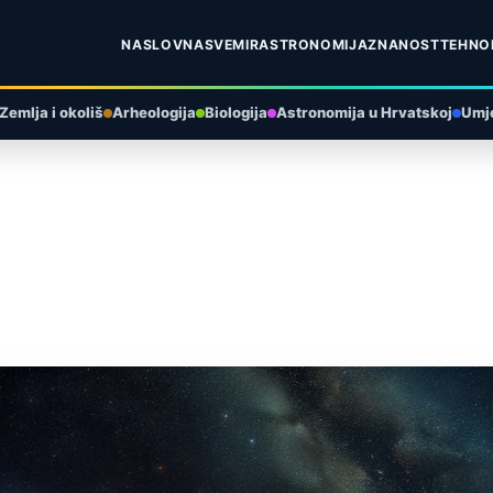
NASLOVNA
SVEMIR
ASTRONOMIJA
ZNANOST
TEHNO
Zemlja i okoliš
Arheologija
Biologija
Astronomija u Hrvatskoj
Umje