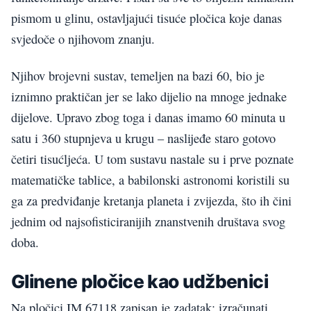
pismom u glinu, ostavljajući tisuće pločica koje danas
svjedoče o njihovom znanju.
Njihov brojevni sustav, temeljen na bazi 60, bio je
iznimno praktičan jer se lako dijelio na mnoge jednake
dijelove. Upravo zbog toga i danas imamo 60 minuta u
satu i 360 stupnjeva u krugu – naslijeđe staro gotovo
četiri tisućljeća. U tom sustavu nastale su i prve poznate
matematičke tablice, a babilonski astronomi koristili su
ga za predviđanje kretanja planeta i zvijezda, što ih čini
jednim od najsofisticiranijih znanstvenih društava svog
doba.
Glinene pločice kao udžbenici
Na pločici IM 67118 zapisan je zadatak: izračunati