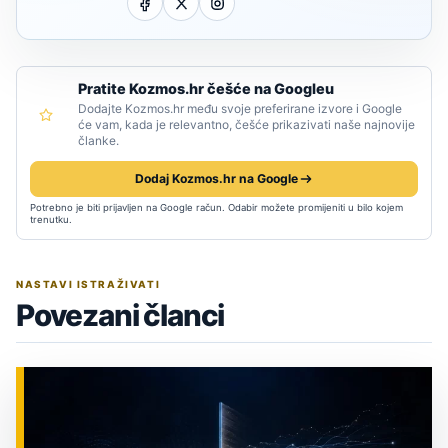
Pratite Kozmos.hr češće na Googleu
Dodajte Kozmos.hr među svoje preferirane izvore i Google
će vam, kada je relevantno, češće prikazivati naše najnovije
članke.
Dodaj Kozmos.hr na Google
Potrebno je biti prijavljen na Google račun. Odabir možete promijeniti u bilo kojem
trenutku.
NASTAVI ISTRAŽIVATI
Povezani članci