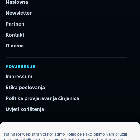
Naslovna
Newsletter
Partneri
Kontakt
O nama
POVJERENJE
Impressum
Etika poslovanja
Politika provjeravanja činjenica
Uvjeti korištenja
Na našoj web stranici koristimo kolačiće kako bismo vam pružili
© 2026 Kozmos.hr. Sva prava pridržana.
najrelevantnije iskustvo pamteći vaše postavke i preferencije.