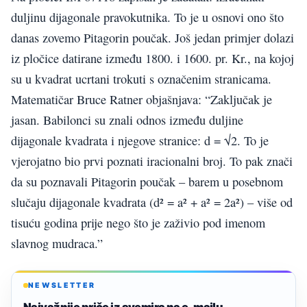
duljinu dijagonale pravokutnika. To je u osnovi ono što
danas zovemo Pitagorin poučak. Još jedan primjer dolazi
iz pločice datirane između 1800. i 1600. pr. Kr., na kojoj
su u kvadrat ucrtani trokuti s označenim stranicama.
Matematičar Bruce Ratner objašnjava: “Zaključak je
jasan. Babilonci su znali odnos između duljine
dijagonale kvadrata i njegove stranice: d = √2. To je
vjerojatno bio prvi poznati iracionalni broj. To pak znači
da su poznavali Pitagorin poučak – barem u posebnom
slučaju dijagonale kvadrata (d² = a² + a² = 2a²) – više od
tisuću godina prije nego što je zaživio pod imenom
slavnog mudraca.”
NEWSLETTER
Najvažnije priče iz svemira na e-mailu.