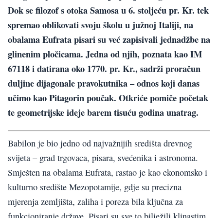
Dok se filozof s otoka Samosa u 6. stoljeću pr. Kr. tek
spremao oblikovati svoju školu u južnoj Italiji, na
obalama Eufrata pisari su već zapisivali jednadžbe na
glinenim pločicama. Jedna od njih, poznata kao IM
67118 i datirana oko 1770. pr. Kr., sadrži proračun
duljine dijagonale pravokutnika – odnos koji danas
učimo kao Pitagorin poučak. Otkriće pomiče početak
te geometrijske ideje barem tisuću godina unatrag.
Babilon je bio jedno od najvažnijih središta drevnog
svijeta – grad trgovaca, pisara, svećenika i astronoma.
Smješten na obalama Eufrata, rastao je kao ekonomsko i
kulturno središte Mezopotamije, gdje su precizna
mjerenja zemljišta, zaliha i poreza bila ključna za
funkcioniranje države. Pisari su sve to bilježili klinastim