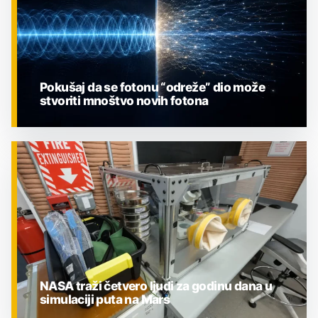
Pokušaj da se fotonu “odreže” dio može
stvoriti mnoštvo novih fotona
ZNANOST
NASA traži četvero ljudi za godinu dana u
simulaciji puta na Mars