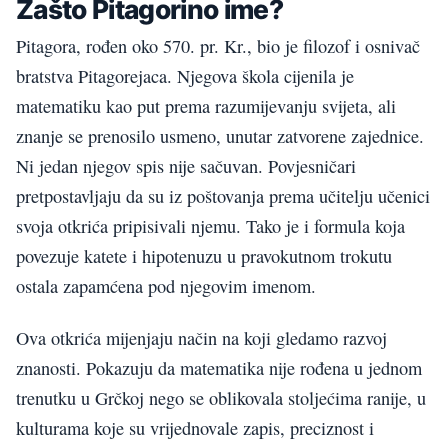
Zašto Pitagorino ime?
Pitagora, rođen oko 570. pr. Kr., bio je filozof i osnivač
bratstva Pitagorejaca. Njegova škola cijenila je
matematiku kao put prema razumijevanju svijeta, ali
znanje se prenosilo usmeno, unutar zatvorene zajednice.
Ni jedan njegov spis nije sačuvan. Povjesničari
pretpostavljaju da su iz poštovanja prema učitelju učenici
svoja otkrića pripisivali njemu. Tako je i formula koja
povezuje katete i hipotenuzu u pravokutnom trokutu
ostala zapamćena pod njegovim imenom.
Ova otkrića mijenjaju način na koji gledamo razvoj
znanosti. Pokazuju da matematika nije rođena u jednom
trenutku u Grčkoj nego se oblikovala stoljećima ranije, u
kulturama koje su vrijednovale zapis, preciznost i