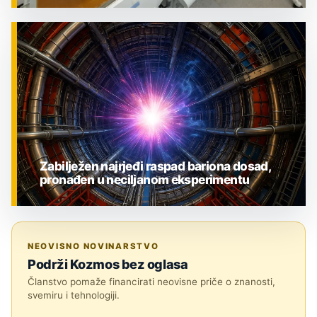
ZNANOST
Zabilježen najrjeđi raspad bariona dosad,
pronađen u neciljanom eksperimentu
ZNANOST
NEOVISNO NOVINARSTVO
Podrži Kozmos bez oglasa
Članstvo pomaže financirati neovisne priče o znanosti,
svemiru i tehnologiji.