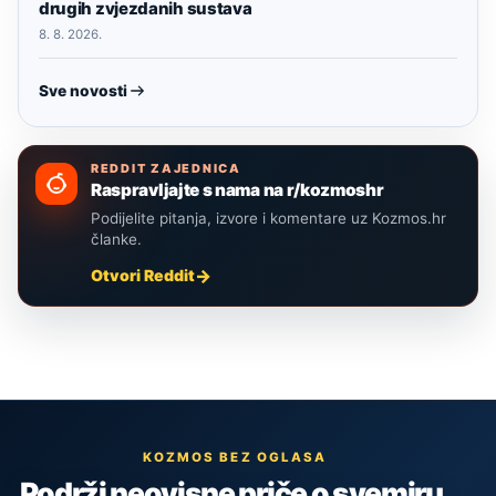
drugih zvjezdanih sustava
8. 8. 2026.
Sve novosti
REDDIT ZAJEDNICA
Raspravljajte s nama na r/kozmoshr
Podijelite pitanja, izvore i komentare uz Kozmos.hr
članke.
Otvori Reddit
KOZMOS BEZ OGLASA
Podrži neovisne priče o svemiru,