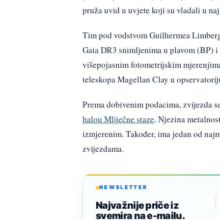
pruža uvid u uvjete koji su vladali u na
Tim pod vodstvom Guilhermea Limber
Gaia DR3 snimljenima u plavom (BP) i 
višepojasnim fotometrijskim mjerenjim
teleskopa Magellan Clay u opservatori
Prema dobivenim podacima, zvijezda se
halou Mliječne staze
. Njezina metalnos
izmjerenim. Također, ima jedan od naj
zvijezdama.
NEWSLETTER
Najvažnije priče iz
svemira na e-mailu.