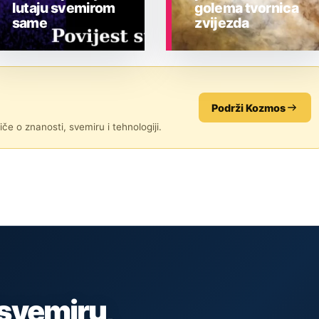
lutaju svemirom
golema tvornica
same
zvijezda
ASTRONOMIJA
ASTRONOMIJA
Podrži Kozmos
če o znanosti, svemiru i tehnologiji.
 svemiru,