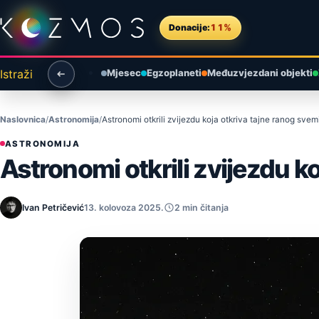
Preskoči na sadržaj
Donacije:
11%
Istraži
Mjesec
Egzoplaneti
Međuzvjezdani objekti
Naslovnica
Astronomija
Astronomi otkrili zvijezdu koja otkriva tajne ranog svem
ASTRONOMIJA
Astronomi otkrili zvijezdu k
Ivan Petričević
13. kolovoza 2025.
2 min čitanja