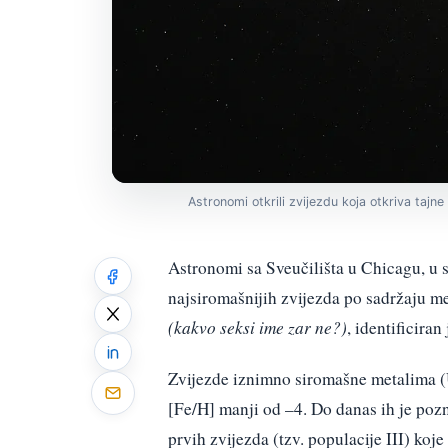
Astronomi otkrili zvijezdu koja otkriva tajn
Astronomi sa Sveučilišta u Chicagu, u 
najsiromašnijih zvijezda po sadržaju m
(kakvo seksi ime zar ne?)
, identificira
Zvijezde iznimno siromašne metalima
[Fe/H] manji od –4. Do danas ih je pozn
prvih zvijezda (tzv. populacije III) koj