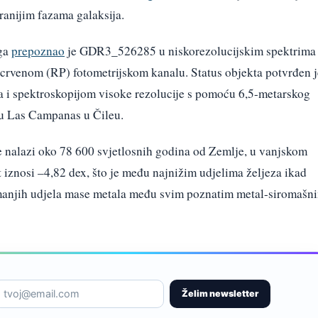
jranijim fazama galaksija.
ga
prepoznao
je GDR3_526285 u niskorezolucijskim spektrima
crvenom (RP) fotometrijskom kanalu. Status objekta potvrđen j
a i spektroskopijom visoke rezolucije s pomoću 6,5-metarskog
ju Las Campanas u Čileu.
 nalazi oko 78 600 svjetlosnih godina od Zemlje, u vanjskom
t iznosi –4,82 dex, što je među najnižim udjelima željeza ikad
manjih udjela mase metala među svim poznatim metal-siromašn
Želim newsletter