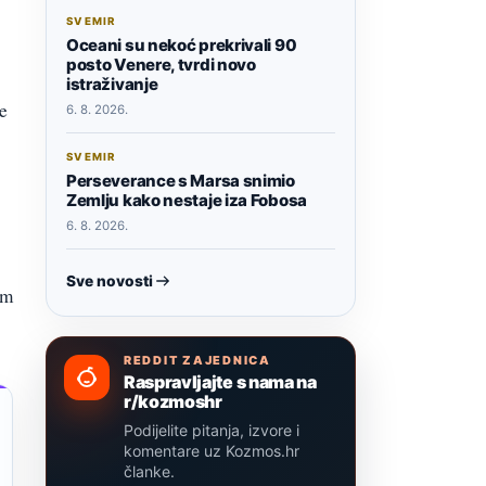
SVEMIR
Oceani su nekoć prekrivali 90
posto Venere, tvrdi novo
istraživanje
e
6. 8. 2026.
SVEMIR
Perseverance s Marsa snimio
Zemlju kako nestaje iza Fobosa
6. 8. 2026.
Sve novosti
im
REDDIT ZAJEDNICA
Raspravljajte s nama na
r/kozmoshr
Podijelite pitanja, izvore i
komentare uz Kozmos.hr
članke.