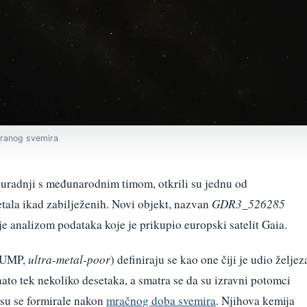
e ranog svemira
suradnji s međunarodnim timom, otkrili su jednu od
etala ikad zabilježenih. Novi objekt, nazvan
GDR3_526285
n je analizom podataka koje je prikupio europski satelit Gaia.
 (UMP,
ultra-metal-poor
) definiraju se kao one čiji je udio željez
ato tek nekoliko desetaka, a smatra se da su izravni potomci
e su se formirale nakon
mračnog doba svemira
. Njihova kemija