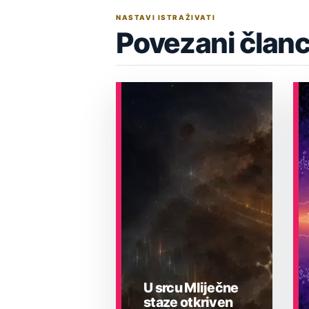
NASTAVI ISTRAŽIVATI
Povezani članc
U srcu Mliječne
staze otkriven