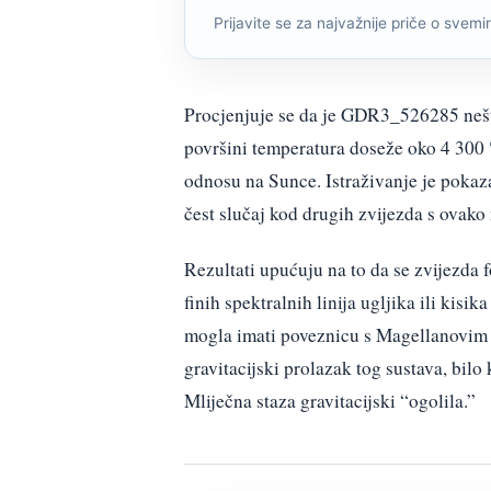
Prijavite se za najvažnije priče o svemiru
Procjenjuje se da je GDR3_526285 nešt
površini temperatura doseže oko 4 300 
odnosu na Sunce. Istraživanje je pokaza
čest slučaj kod drugih zvijezda s ovak
Rezultati upućuju na to da se zvijezda 
finih spektralnih linija ugljika ili kis
mogla imati poveznicu s Magellanovim o
gravitacijski prolazak tog sustava, bil
Mliječna staza gravitacijski “ogolila.”