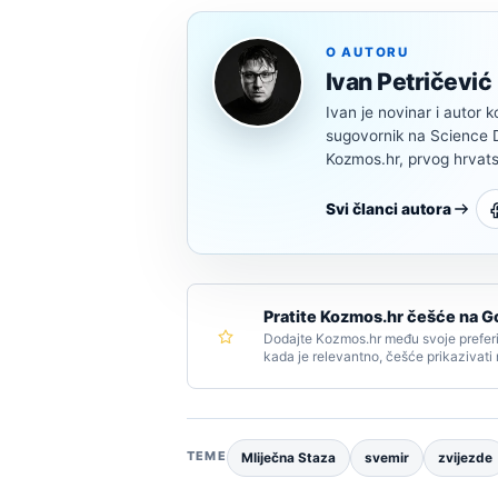
O AUTORU
Ivan Petričević
Ivan je novinar i autor k
sugovornik na Science Di
Kozmos.hr, prvog hrvats
Svi članci autora
Pratite Kozmos.hr češće na G
Dodajte Kozmos.hr među svoje preferi
kada je relevantno, češće prikazivati
TEME
Mliječna Staza
svemir
zvijezde