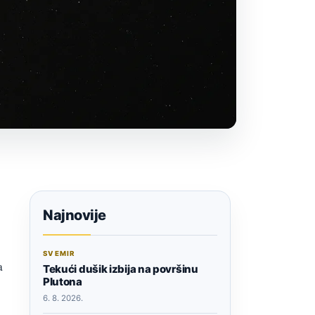
Najnovije
SVEMIR
a
Tekući dušik izbija na površinu
Plutona
6. 8. 2026.