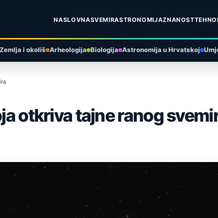
NASLOVNA
SVEMIR
ASTRONOMIJA
ZNANOST
TEHNO
Zemlja i okoliš
Arheologija
Biologija
Astronomija u Hrvatskoj
Umje
ira
oja otkriva tajne ranog svemi