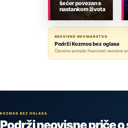
šećer povezan s
nastankom života
ASTRONOMIJA
NEOVISNO NOVINARSTVO
Podrži Kozmos bez oglasa
Članstvo pomaže financirati neovisne pri
KOZMOS BEZ OGLASA
Podrži neovisne priče o