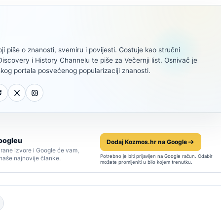
oji piše o znanosti, svemiru i povijesti. Gostuje kao stručni
scovery i History Channelu te piše za Večernji list. Osnivač je
kog portala posvećenog popularizaciji znanosti.
oogleu
Dodaj Kozmos.hr na Google
rane izvore i Google će vam,
Potrebno je biti prijavljen na Google račun. Odabir
 naše najnovije članke.
možete promijeniti u bilo kojem trenutku.