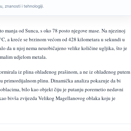
, znanosti i tehnologiji.
o manja od Sunca, s oko 78 posto njegove mase. Na njezinoj
°C, a kreće se brzinom većom od 428 kilometara u sekundi u
lo da u njoj nema neuobičajeno velike količine ugljika, što je
o malim udjelom metala.
formirala iz plina ohlađenog prašinom, a ne iz ohlađenog putem
ika u primordijalnom plinu. Dinamička analiza pokazuje da bi
blacima, bilo kao objekt čiju je putanju poremetio nedavni
o kao bivša zvijezda Velikog Magellanovog oblaka koju je