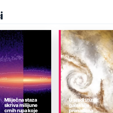
i
Mliječna staza
U središtu
skriva milijune
galaksije
crnih rupa koje
pronađena