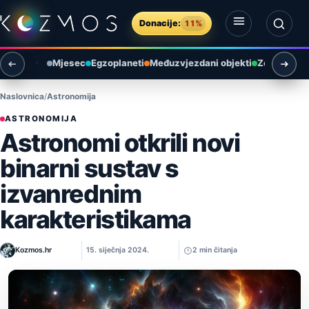
Preskoči na sadržaj
Donacije:
11%
Otvori izbornik
Otvori pretragu
Mjesec
Egzoplaneti
Međuzvjezdani objekti
Zemlja i ok
Naslovnica
Astronomija
ASTRONOMIJA
Astronomi otkrili novi
binarni sustav s
izvanrednim
karakteristikama
Kozmos.hr
15. siječnja 2024.
2 min čitanja