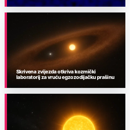
ASTRONOMIJA
Skrivena zvijezda otkriva kozmički
laboratorij za vruću egzozodijačku prašinu
ASTRONOMIJA