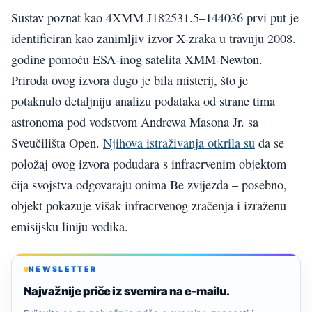
Sustav poznat kao 4XMM J182531.5–144036 prvi put je
identificiran kao zanimljiv izvor X-zraka u travnju 2008.
godine pomoću ESA-inog satelita XMM-Newton.
Priroda ovog izvora dugo je bila misterij, što je
potaknulo detaljniju analizu podataka od strane tima
astronoma pod vodstvom Andrewa Masona Jr. sa
Sveučilišta Open.
Njihova istraživanja otkrila su
da se
položaj ovog izvora podudara s infracrvenim objektom
čija svojstva odgovaraju onima Be zvijezda – posebno,
objekt pokazuje višak infracrvenog zračenja i izraženu
emisijsku liniju vodika.
NEWSLETTER
Najvažnije priče iz svemira na e-mailu.