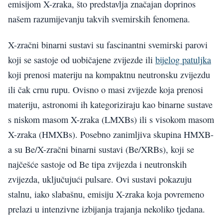
emisijom X-zraka, što predstavlja značajan doprinos
našem razumijevanju takvih svemirskih fenomena.
X-zračni binarni sustavi su fascinantni svemirski parovi
koji se sastoje od uobičajene zvijezde ili
bijelog patuljka
koji prenosi materiju na kompaktnu neutronsku zvijezdu
ili čak crnu rupu. Ovisno o masi zvijezde koja prenosi
materiju, astronomi ih kategoriziraju kao binarne sustave
s niskom masom X-zraka (LMXBs) ili s visokom masom
X-zraka (HMXBs). Posebno zanimljiva skupina HMXB-
a su Be/X-zračni binarni sustavi (Be/XRBs), koji se
najčešće sastoje od Be tipa zvijezda i neutronskih
zvijezda, uključujući pulsare. Ovi sustavi pokazuju
stalnu, iako slabašnu, emisiju X-zraka koja povremeno
prelazi u intenzivne izbijanja trajanja nekoliko tjedana.