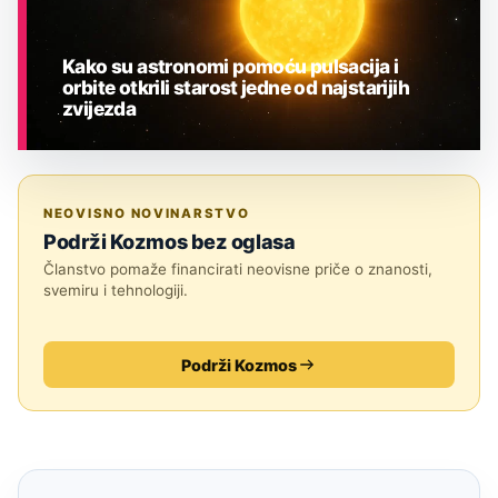
Kako su astronomi pomoću pulsacija i
orbite otkrili starost jedne od najstarijih
zvijezda
ASTRONOMIJA
NEOVISNO NOVINARSTVO
Podrži Kozmos bez oglasa
Članstvo pomaže financirati neovisne priče o znanosti,
svemiru i tehnologiji.
Podrži Kozmos