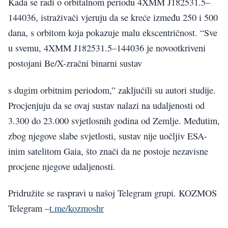
Kada se radi o orbitalnom periodu 4XMM J182531.5–
144036, istraživači vjeruju da se kreće između 250 i 500
dana, s orbitom koja pokazuje malu ekscentričnost. “Sve
u svemu, 4XMM J182531.5–144036 je novootkriveni
postojani Be/X-zračni binarni sustav
s dugim orbitnim periodom,” zaključili su autori studije.
Procjenjuju da se ovaj sustav nalazi na udaljenosti od
3.300 do 23.000 svjetlosnih godina od Zemlje. Međutim,
zbog njegove slabe svjetlosti, sustav nije uočljiv ESA-
inim satelitom Gaia, što znači da ne postoje nezavisne
procjene njegove udaljenosti.
Pridružite se raspravi u našoj Telegram grupi. KOZMOS
Telegram –
t.me/kozmoshr