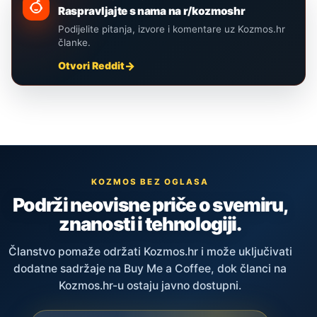
Raspravljajte s nama na r/kozmoshr
Podijelite pitanja, izvore i komentare uz Kozmos.hr
članke.
Otvori Reddit
KOZMOS BEZ OGLASA
Podrži neovisne priče o svemiru,
znanosti i tehnologiji.
Članstvo pomaže održati Kozmos.hr i može uključivati
dodatne sadržaje na Buy Me a Coffee, dok članci na
Kozmos.hr-u ostaju javno dostupni.