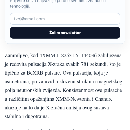
Prijavite se za najvažnije priče o svemiru, znanosti i
tehnologiji.
Želim newsletter
Zanimljivo, kod 4XMM J182531.5–144036 zabilježena
je redovita pulsacija X-zraka svakih 781 sekundi, što je
tipično za BeXRB pulsare. Ova pulsacija, koja je
asimetrična, pruža uvid u složenu strukturu magnetskog
polja neutronskih zvijezda. Konzistentnost ove pulsacije
u različitim opažanjima XMM-Newtonta i Chandre
ukazuje na to da je X-zračna emisija ovog sustava
stabilna i dugotrajna.