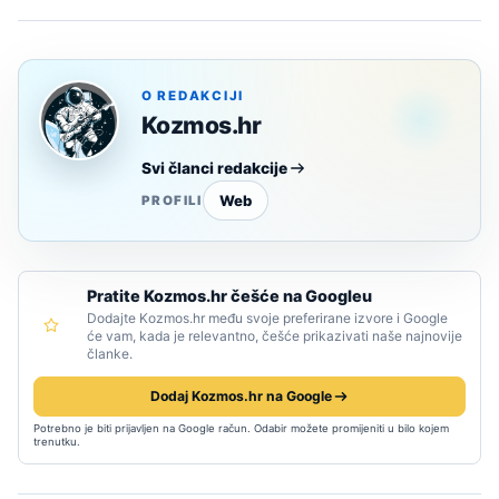
O REDAKCIJI
Kozmos.hr
Svi članci redakcije
Web
PROFILI
Pratite Kozmos.hr češće na Googleu
Dodajte Kozmos.hr među svoje preferirane izvore i Google
će vam, kada je relevantno, češće prikazivati naše najnovije
članke.
Dodaj Kozmos.hr na Google
Potrebno je biti prijavljen na Google račun. Odabir možete promijeniti u bilo kojem
trenutku.