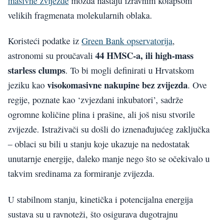
masivne zvijezde
možda nastaju izravnim kolapsom
velikih fragmenata molekularnih oblaka.
Koristeći podatke iz
Green Bank opservatorija
,
44 HMSC-a, ili high-mass
astronomi su proučavali
starless clumps
. To bi mogli definirati u Hrvatskom
visokomasivne nakupine bez zvijezda
jeziku kao
. Ove
regije, poznate kao ‘zvjezdani inkubatori’, sadrže
ogromne količine plina i prašine, ali još nisu stvorile
zvijezde. Istraživači su došli do iznenađujućeg zaključka
– oblaci su bili u stanju koje ukazuje na nedostatak
unutarnje energije, daleko manje nego što se očekivalo u
takvim sredinama za formiranje zvijezda.
U stabilnom stanju, kinetička i potencijalna energija
sustava su u ravnoteži, što osigurava dugotrajnu