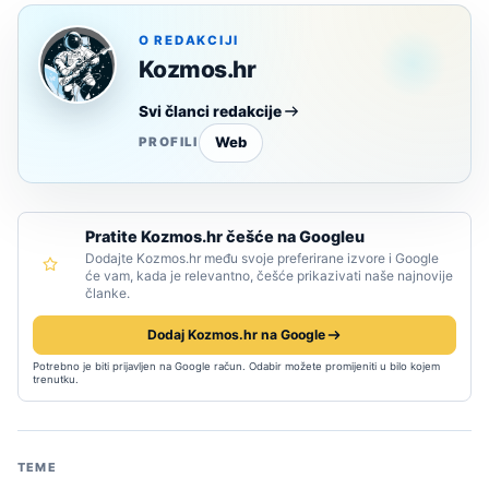
O REDAKCIJI
Kozmos.hr
Svi članci redakcije
Web
PROFILI
Pratite Kozmos.hr češće na Googleu
Dodajte Kozmos.hr među svoje preferirane izvore i Google
će vam, kada je relevantno, češće prikazivati naše najnovije
članke.
Dodaj Kozmos.hr na Google
Potrebno je biti prijavljen na Google račun. Odabir možete promijeniti u bilo kojem
trenutku.
TEME