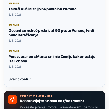
SVEMIR
Tekući dušik izbija na površinu Plutona
6. 8. 2026.
SVEMIR
Oceani su nekoć prekrivali 90 posto Venere, tvrdi
novo istraživanje
6. 8. 2026.
SVEMIR
Perseverance s Marsa snimio Zemlju kako nestaje
iza Fobosa
6. 8. 2026.
Sve novosti
REDDIT ZAJEDNICA
Raspravljajte s nama na r/kozmoshr
Podijelite pitanja, izvore i komentare uz Kozmos.hr