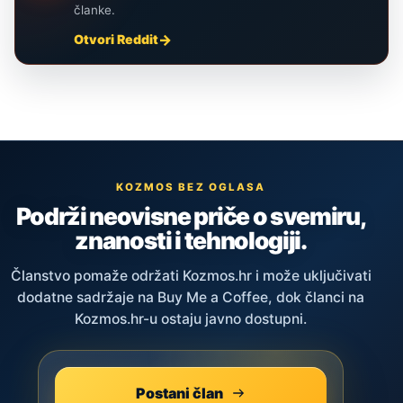
članke.
Otvori Reddit
KOZMOS BEZ OGLASA
Podrži neovisne priče o svemiru,
znanosti i tehnologiji.
Članstvo pomaže održati Kozmos.hr i može uključivati
dodatne sadržaje na Buy Me a Coffee, dok članci na
Kozmos.hr-u ostaju javno dostupni.
Postani član