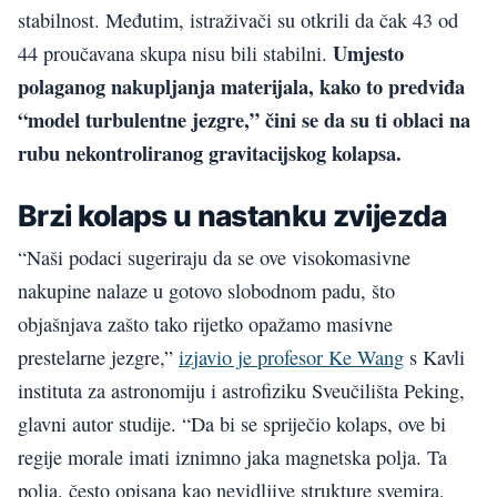
stabilnost. Međutim, istraživači su otkrili da čak 43 od
Umjesto
44 proučavana skupa nisu bili stabilni.
polaganog nakupljanja materijala, kako to predviđa
“model turbulentne jezgre,” čini se da su ti oblaci na
rubu nekontroliranog gravitacijskog kolapsa.
Brzi kolaps u nastanku zvijezda
“Naši podaci sugeriraju da se ove visokomasivne
nakupine nalaze u gotovo slobodnom padu, što
objašnjava zašto tako rijetko opažamo masivne
prestelarne jezgre,”
izjavio je profesor Ke Wang
s Kavli
instituta za astronomiju i astrofiziku Sveučilišta Peking,
glavni autor studije. “Da bi se spriječio kolaps, ove bi
regije morale imati iznimno jaka magnetska polja. Ta
polja, često opisana kao nevidljive strukture svemira,