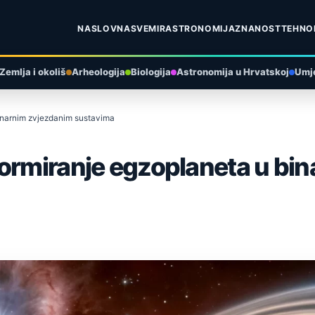
NASLOVNA
SVEMIR
ASTRONOMIJA
ZNANOST
TEHNO
Zemlja i okoliš
Arheologija
Biologija
Astronomija u Hrvatskoj
Umje
inarnim zvjezdanim sustavima
formiranje egzoplaneta u bi