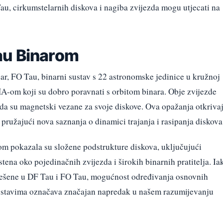
au, cirkumstelarnih diskova i nagiba zvijezda mogu utjecati na
au Binarom
ar, FO Tau, binarni sustav s 22 astronomske jedinice u kružnoj
A-om koji su dobro poravnati s orbitom binara. Obje zvijezde
e da su magnetski vezane za svoje diskove. Ova opažanja otkriva
 pružajući nova saznanja o dinamici trajanja i rasipanja diskova
 pokazala su složene podstrukture diskova, uključujući
stena oko pojedinačnih zvijezda i širokih binarnih pratitelja. Ia
iješene u DF Tau i FO Tau, mogućnost određivanja osnovnih
sustavima označava značajan napredak u našem razumijevanju