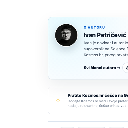
O AUTORU
Ivan Petričević
Ivan je novinar i autor k
sugovornik na Science Di
Kozmos.hr, prvog hrvats
Svi članci autora
Pratite Kozmos.hr češće na G
Dodajte Kozmos.hr među svoje preferi
kada je relevantno, češće prikazivati