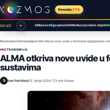
Preskoči na sadržaj
Donacije:
11%
Istraži
Mjesec
Egzoplaneti
Međuzvjezdani objekti
Naslovnica
Astronomija
ALMA otkriva nove uvide u formiranje egzoplaneta u b
ASTRONOMIJA
ALMA otkriva nove uvide u 
sustavima
Ivan Petričević
12. lipnja 2024.
3 min čitanja