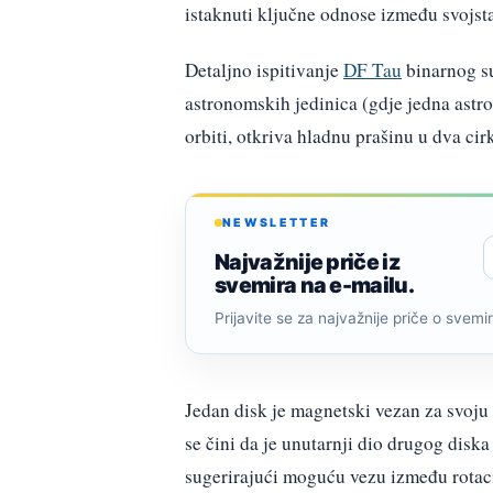
istaknuti ključne odnose između svojst
Detaljno ispitivanje
DF Tau
binarnog su
astronomskih jedinica (gdje jedna astr
orbiti, otkriva hladnu prašinu u dva c
NEWSLETTER
Najvažnije priče iz
svemira na e-mailu.
Prijavite se za najvažnije priče o svemiru
Jedan disk je magnetski vezan za svoju 
se čini da je unutarnji dio drugog diska
sugerirajući moguću vezu između rotaci