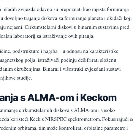
ko mladih zvijezda odavno su prepoznati kao mjesta formiranja
u dovoljno trajanje diskova za formiranje planeta i okidači koji
aju nejasni. Cirkumstelarni diskovi u binarnim sustavima pred
ealan laboratorij za istraživanje ovih pitanja.
čine, podstrukture i nagiba—u odnosu na karakteristike
 magnetskog polja, istraživači počinju dešifrirati složenu
danim okruženjima. Binarni i višestruki zvjezdani sustavi
njihove studije.
ivanja s ALMA-om i Keckom
 snimanje cirkumstelarnih diskova s ALMA-om i visoko-
ijezda koristeći Keck s NIRSPEC spektrometrom. Fokusirajući s
ređenim orbitama, tim može kontrolirati orbitalne parametre i