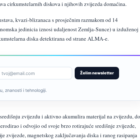
ava cirkumstelarnih diskova i njihovih zvijezda domaćina.
stava, kvazi-blizanaca s prosječnim razmakom od 14
onomska jedinicia iznosi udaljenost Zemlja-Sunce) u izduženoj
irkumstelarna diska detektirana od strane ALMA-e.
Želim newsletter
, znanosti i tehnologiji.
središnju zvijezdu i aktivno akumulira materijal na zvijezdu, d
 erodirao i odvojio od svoje brzo rotirajuće središnje zvijezde,
je zvijezde, magnetskog zaključavanja diska i ranog rasipanja