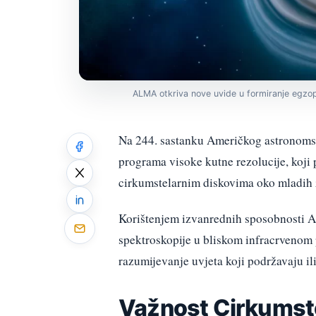
ALMA otkriva nove uvide u formiranje egzo
Na 244. sastanku Američkog astronomskog
programa visoke kutne rezolucije, koji
cirkumstelarnim diskovima oko mladih 
Korištenjem izvanrednih sposobnosti A
spektroskopije u bliskom infracrvenom 
razumijevanje uvjeta koji podržavaju il
Važnost Cirkumste