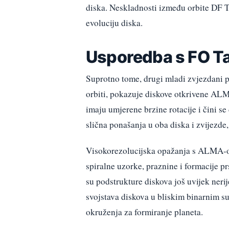
diska. Neskladnosti između orbite DF T
evoluciju diska.
Usporedba s FO T
Suprotno tome, drugi mladi zvjezdani p
orbiti, pokazuje diskove otkrivene ALM
imaju umjerene brzine rotacije i čini s
slična ponašanja u oba diska i zvijezde,
Visokorezolucijska opažanja s ALMA-om
spiralne uzorke, praznine i formacije pr
su podstrukture diskova još uvijek ner
svojstava diskova u bliskim binarnim 
okruženja za formiranje planeta.