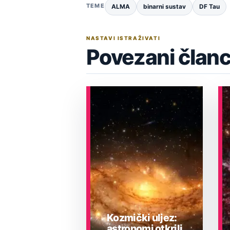
TEME
ALMA
binarni sustav
DF Tau
NASTAVI ISTRAŽIVATI
Povezani članc
Kozmički uljez:
astronomi otkrili