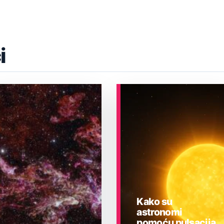
i
Kako su
astronomi
pomoću pulsacija