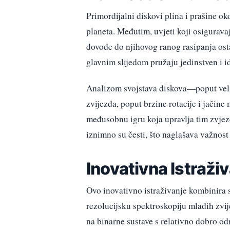
Primordijalni diskovi plina i prašine o
planeta. Međutim, uvjeti koji osiguravaj
dovode do njihovog ranog rasipanja ost
glavnim slijedom pružaju jedinstven i id
Analizom svojstava diskova—poput veli
zvijezda, poput brzine rotacije i jačine
međusobnu igru koja upravlja tim zvjez
iznimno su česti, što naglašava važnost 
Inovativna Istraž
Ovo inovativno istraživanje kombinira
rezolucijsku spektroskopiju mladih zv
na binarne sustave s relativno dobro od