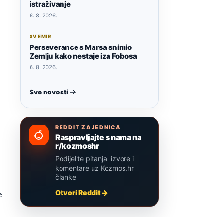
istraživanje
6. 8. 2026.
SVEMIR
Perseverance s Marsa snimio
Zemlju kako nestaje iza Fobosa
6. 8. 2026.
Sve novosti
REDDIT ZAJEDNICA
Raspravljajte s nama na
r/kozmoshr
Podijelite pitanja, izvore i
komentare uz Kozmos.hr
članke.
e
Otvori Reddit