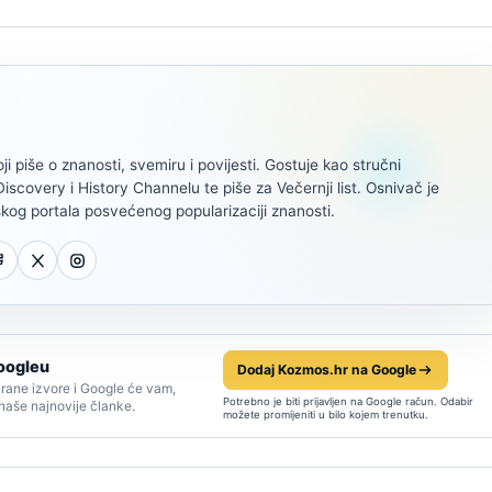
oji piše o znanosti, svemiru i povijesti. Gostuje kao stručni
scovery i History Channelu te piše za Večernji list. Osnivač je
kog portala posvećenog popularizaciji znanosti.
oogleu
Dodaj Kozmos.hr na Google
rane izvore i Google će vam,
Potrebno je biti prijavljen na Google račun. Odabir
 naše najnovije članke.
možete promijeniti u bilo kojem trenutku.