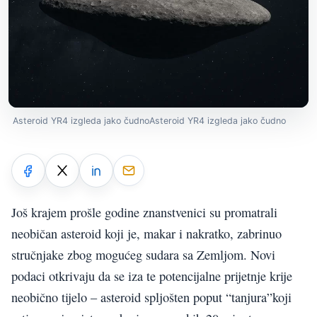
Asteroid YR4 izgleda jako čudnoAsteroid YR4 izgleda jako čudno
Još krajem prošle godine znanstvenici su promatrali
neobičan asteroid koji je, makar i nakratko, zabrinuo
stručnjake zbog mogućeg sudara sa Zemljom. Novi
podaci otkrivaju da se iza te potencijalne prijetnje krije
neobično tijelo – asteroid spljošten poput “tanjura”koji