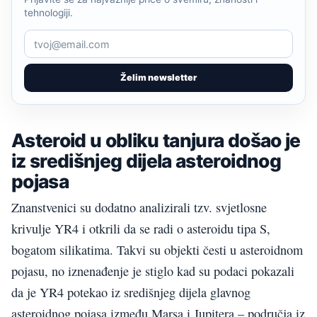
tehnologiji.
Želim newsletter
Asteroid u obliku tanjura došao je
iz središnjeg dijela asteroidnog
pojasa
Znanstvenici su dodatno analizirali tzv. svjetlosne
krivulje YR4 i otkrili da se radi o asteroidu tipa S,
bogatom silikatima. Takvi su objekti česti u asteroidnom
pojasu, no iznenađenje je stiglo kad su podaci pokazali
da je YR4 potekao iz središnjeg dijela glavnog
asteroidnog pojasa između Marsa i Jupitera – područja iz