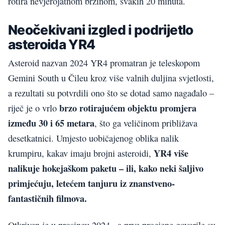
rotira nevjerojatnom brzinom, svakih 20 minuta.
Neočekivani izgled i podrijetlo
asteroida YR4
Asteroid nazvan 2024 YR4 promatran je teleskopom
Gemini South u Čileu kroz više valnih duljina svjetlosti,
a rezultati su potvrdili ono što se dotad samo nagađalo –
brzo rotirajućem objektu promjera
riječ je o vrlo
između 30 i 65 metara
, što ga veličinom približava
desetkatnici. Umjesto uobičajenog oblika nalik
YR4 više
krumpiru, kakav imaju brojni asteroidi,
nalikuje hokejaškom paketu – ili, kako neki šaljivo
primjećuju, letećem tanjuru iz znanstveno-
fantastičnih filmova.
Otkriven je u prosincu 2024., a prve procjene govorile su