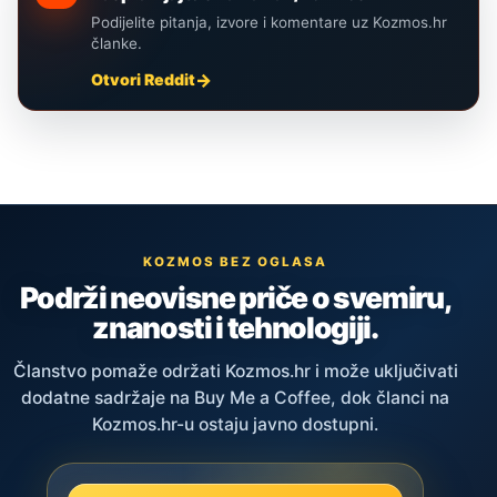
Podijelite pitanja, izvore i komentare uz Kozmos.hr
članke.
Otvori Reddit
KOZMOS BEZ OGLASA
Podrži neovisne priče o svemiru,
znanosti i tehnologiji.
Članstvo pomaže održati Kozmos.hr i može uključivati
dodatne sadržaje na Buy Me a Coffee, dok članci na
Kozmos.hr-u ostaju javno dostupni.