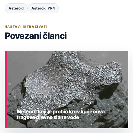
Asteroid
Asteroid YR4
NASTAVI ISTRAŽIVATI
Povezani članci
Meteorit koji je probio krov kuće čuva
tragove drevne slane vode