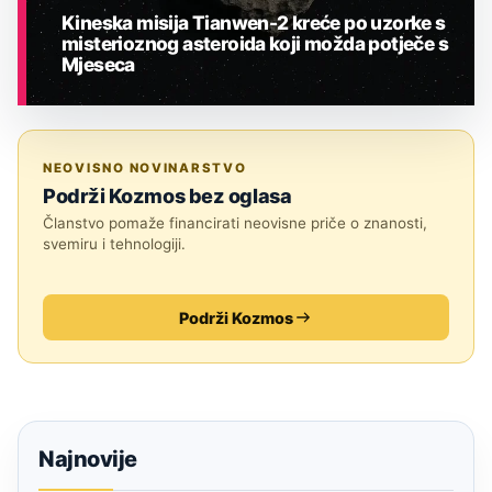
Kineska misija Tianwen-2 kreće po uzorke s
misterioznog asteroida koji možda potječe s
Mjeseca
ASTRONOMIJA
NEOVISNO NOVINARSTVO
Podrži Kozmos bez oglasa
Članstvo pomaže financirati neovisne priče o znanosti,
svemiru i tehnologiji.
Podrži Kozmos
Najnovije