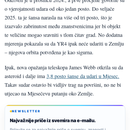
o vjerojatnosti udara od oko jedan posto. Do veljače
2025. ta je šansa narasla na više od tri posto, što je
izazvalo zabrinutost među znanstvenicima jer bi objekt
te veličine mogao sravniti s tlom čitav grad. No dodatna
mjerenja pokazala su da YR4 ipak neće udariti u Zemlju
– njegova orbita potvrđena je kao sigurna.
Ipak, nova opažanja teleskopa James Webb otkrila su da
asteroid i dalje ima
3,8 posto šanse da udari u Mjesec.
Takav sudar ostavio bi vidljiv trag na površini, no ne bi
utjecao na Mjesečevu putanju oko Zemlje.
NEWSLETTER
Najvažnije priče iz svemira na e-mailu.
Prijavite se za najvažnije priče o svemiru, znanosti i