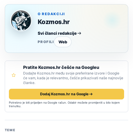
O REDAKCIJI
Kozmos.hr
Svi članci redakcije
Web
PROFILI
Pratite Kozmos.hr češće na Googleu
Dodajte Kozmos.hr među svoje preferirane izvore i Google
će vam, kada je relevantno, češće prikazivati naše najnovije
članke.
Dodaj Kozmos.hr na Google
Potrebno je biti prijavljen na Google račun. Odabir možete promijeniti u bilo kojem
trenutku.
TEME