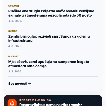
SVEMIR
Prašina oko drugih zvijezda može oslabiti kemijske
signale u atmosferama egzoplaneta i do 50 posto
4. 8. 2026.
SUNCE
Zemlja bi mogla preživjeti smrt Sunca uz golemu
infrastrukturu
4. 8. 2026.
MJESEC
Mjesečevi uzorci upućuju na sumporom bogatu
atmosferu rane Zemlje
3. 8. 2026.
Sve novosti
REDDIT ZAJEDNICA
Raspravljajte s nama na r/kozmoshr