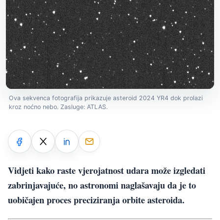
Ova sekvenca fotografija prikazuje asteroid 2024 YR4 dok prolazi
kroz noćno nebo. Zasluge: ATLAS.
Vidjeti kako raste vjerojatnost udara može izgledati
zabrinjavajuće, no astronomi naglašavaju da je to
uobičajen proces preciziranja orbite asteroida.