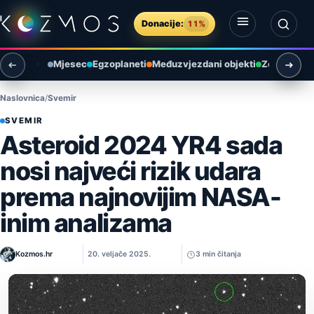
Preskoči na sadržaj
Donacije:
11%
Otvori izbornik
Otvori pretragu
Mjesec
Egzoplaneti
Međuzvjezdani objekti
Zemlja i ok
Naslovnica
Svemir
SVEMIR
Asteroid 2024 YR4 sada
nosi najveći rizik udara
prema najnovijim NASA-
inim analizama
Kozmos.hr
20. veljače 2025.
3 min čitanja