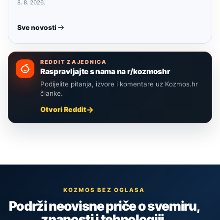
8. 8. 2026.
Sve novosti
REDDIT ZAJEDNICA
Raspravljajte s nama na r/kozmoshr
Podijelite pitanja, izvore i komentare uz Kozmos.hr
članke.
Otvori Reddit
KOZMOS BEZ OGLASA
Podrži neovisne priče o svemiru,
znanosti i tehnologiji.