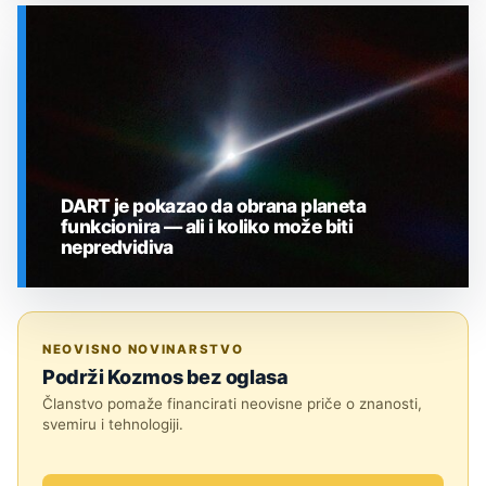
SVEMIR
DART je pokazao da obrana planeta
funkcionira — ali i koliko može biti
nepredvidiva
SVEMIR
NEOVISNO NOVINARSTVO
Podrži Kozmos bez oglasa
Članstvo pomaže financirati neovisne priče o znanosti,
svemiru i tehnologiji.