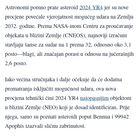
Astronomi pomno prate asteroid
2024 YR4
jer su nove
procjene povećale vjerojatnost mogućeg udara na Zemlju
2032. godine. Prema NASA-inom Centru za proučavanje
objekata u blizini Zemlje (CNEOS), najnoviji izračuni
stavljaju šanse za sudar na 1 prema 32, odnosno oko 3,1
posto—blagi, ali značajan porast u odnosu na jučerašnjih
2,6 posto.
Iako većina stručnjaka i dalje očekuje da će dodatna
promatranja isključiti mogućnost udara, ova nova
procjena tehnički čini 2024 YR4
najopasnijim
objektom
u blizini Zemlje (NEO) koji je dosad identificiran. Prije
njega, samo su poznati asteroidi poput Bennua i 99942
Apophis izazvali sličnu zabrinutost.