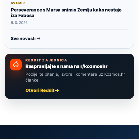
SVEMIR
Perseverance s Marsa snimio Zemlju kako nestaje
iza Fobosa
6. 8. 2026.
Sve novosti
REDDIT ZAJEDNICA
Raspravljajte s nama na r/kozmoshr
Podijelite pitanja, izvore i komentare uz Kozmos.hr
članke.
Otvori Reddit