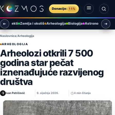
Preskoči na sadržaj
Donacije:
11%
Otvori izbornik
Otvori pretragu
ni objekti
Zemlja i okoliš
Arheologija
Biologija
Astronomija u Hr
Naslovnica
Arheologija
ARHEOLOGIJA
Arheolozi otkrili 7 500
godina star pečat
iznenađujuće razvijenog
društva
Ivan Petričević
9. siječnja 2026.
4 min čitanja