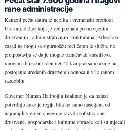
Pečat star 7.500 godina i tragovi
rane administracije
Kameni pečat datira iz neolita i vremenski prethodi
Urartuu, državi koja je već poznata po razvijenim
društvenim i administrativnim strukturama. Arheolozi
zasad ne mogu sa sigurnošću reći čemu je služio, no
pretpostavlja se da je mogao označavati vlasništvo,
imovinu ili osobni identitet. Takva praksa ukazuje na
postojanje uređenih društvenih odnosa u vrlo ranom
razdoblju.
Guverner Numan Hatipoğlu istaknuo je da nalazi
potvrđuju kako je regija bila ne samo naseljena od
najranijih vremena, nego je razvila sofisticirane
društvene, gospodarske i kulturne obrasce koji su utjecali