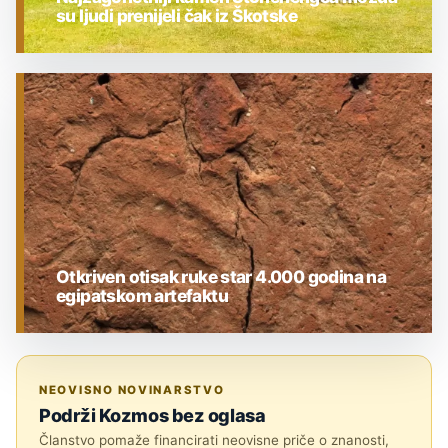
su ljudi prenijeli čak iz Škotske
ARHEOLOGIJA
Otkriven otisak ruke star 4.000 godina na
egipatskom artefaktu
ARHEOLOGIJA
NEOVISNO NOVINARSTVO
Podrži Kozmos bez oglasa
Članstvo pomaže financirati neovisne priče o znanosti,