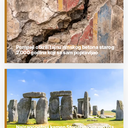
Pompeji otkrili tajnu rimskog betona starog
2.000 godina koji se sam popravljao
ARHEOLOGIJA
Najzagonetniji kamen Stonehengea možda