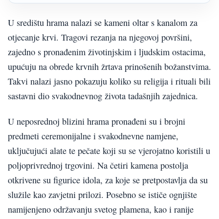
U središtu hrama nalazi se kameni oltar s kanalom za
otjecanje krvi. Tragovi rezanja na njegovoj površini,
zajedno s pronađenim životinjskim i ljudskim ostacima,
upućuju na obrede krvnih žrtava prinošenih božanstvima.
Takvi nalazi jasno pokazuju koliko su religija i rituali bili
sastavni dio svakodnevnog života tadašnjih zajednica.
U neposrednoj blizini hrama pronađeni su i brojni
predmeti ceremonijalne i svakodnevne namjene,
uključujući alate te pečate koji su se vjerojatno koristili u
poljoprivrednoj trgovini. Na četiri kamena postolja
otkrivene su figurice idola, za koje se pretpostavlja da su
služile kao zavjetni prilozi. Posebno se ističe ognjište
namijenjeno održavanju svetog plamena, kao i ranije