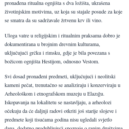
pronađena ritualna ognjišta s dva ložišta, ukrašena
životinjskim motivima, uz koja su stajale posude za koje
se smatra da su sadržavale žrtvenu krv ili vino.
Uloga vatre u religijskim i ritualnim praksama dobro je
dokumentirana u brojnim drevnim kulturama,
uključujući grčku i rimsku, gdje je bila povezana s
božicom ognjišta Hestijom, odnosno Vestom.
Svi dosad pronađeni predmeti, uključujući i neolitski
kameni pečat, trenutačno se analiziraju i konzerviraju u
Arheološkom i etnografskom muzeju u Elazığu.
Iskopavanja na lokalitetu se nastavljaju, a arheolozi
očekuju da će daljnji radovi otkriti još starije slojeve i
predmete koji tisućama godina nisu ugledali svjetlo
dana, dodatno produbljujući spoznaje o ranim društvima