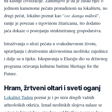
na kasnije civilizacije. Zanimljivo je da je zasad riječ o
jedinom kamenome pečatu pronađenom na lokalitetu, no
cec damga mührü
drugi pečat, lokalno poznat kao “
”,
ranije je povezan s trgovinom žitaricama, što dodatno
jača dokaze o postojanju strukturiranog gospodarstva.
Istraživanja o ulozi pečata u svakodnevnom životu,
upravljanju i društvenim aktivnostima neolitske zajednice
i dalje su u tijeku. Iskopavanja u Elazığu dio su državnog
programa očuvanja kulturne baštine Heritage for the
Future.
Hram, žrtveni oltari i sveti oganj
Lokalitet Tadım
poznat je i po nizu drugih važnih
arheoloških otkrića. Iznad neolitskih slojeva nalaze se