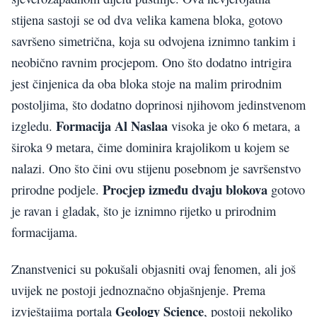
stijena sastoji se od dva velika kamena bloka, gotovo
savršeno simetrična, koja su odvojena iznimno tankim i
neobično ravnim procjepom. Ono što dodatno intrigira
jest činjenica da oba bloka stoje na malim prirodnim
postoljima, što dodatno doprinosi njihovom jedinstvenom
Formacija Al Naslaa
izgledu.
visoka je oko 6 metara, a
široka 9 metara, čime dominira krajolikom u kojem se
nalazi. Ono što čini ovu stijenu posebnom je savršenstvo
Procjep između dvaju blokova
prirodne podjele.
gotovo
je ravan i gladak, što je iznimno rijetko u prirodnim
formacijama.
Znanstvenici su pokušali objasniti ovaj fenomen, ali još
uvijek ne postoji jednoznačno objašnjenje. Prema
Geology Science
izvještajima portala
, postoji nekoliko