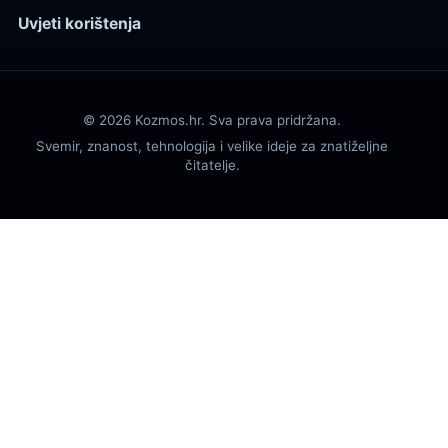
Uvjeti korištenja
© 2026 Kozmos.hr. Sva prava pridržana.
Svemir, znanost, tehnologija i velike ideje za znatiželjne
čitatelje.