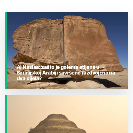
Al Naslaa: zašto je golema stijena u
Saudijskoj Arabiji savršeno razdvojena na
dva dijela?
JESTE LI ZNALI?