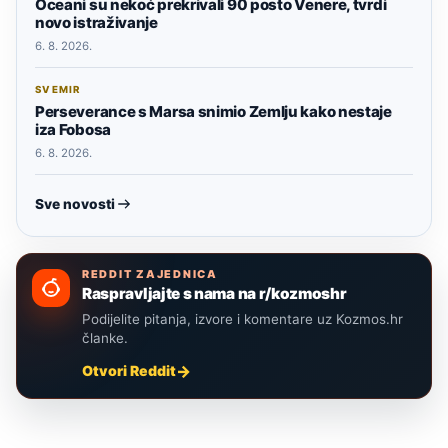
Oceani su nekoć prekrivali 90 posto Venere, tvrdi
novo istraživanje
6. 8. 2026.
SVEMIR
Perseverance s Marsa snimio Zemlju kako nestaje
iza Fobosa
6. 8. 2026.
Sve novosti
REDDIT ZAJEDNICA
Raspravljajte s nama na r/kozmoshr
Podijelite pitanja, izvore i komentare uz Kozmos.hr
članke.
Otvori Reddit