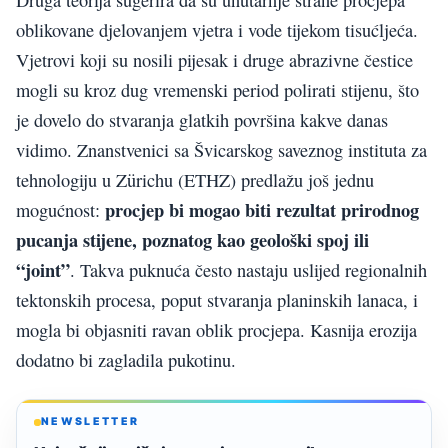
Druga teorija sugerira da su unutarnje strane procjepa
oblikovane djelovanjem vjetra i vode tijekom tisućljeća.
Vjetrovi koji su nosili pijesak i druge abrazivne čestice
mogli su kroz dug vremenski period polirati stijenu, što
je dovelo do stvaranja glatkih površina kakve danas
vidimo. Znanstvenici sa Švicarskog saveznog instituta za
tehnologiju u Zürichu (ETHZ) predlažu još jednu
procjep bi mogao biti rezultat prirodnog
mogućnost:
pucanja stijene, poznatog kao geološki spoj ili
“joint”
. Takva puknuća često nastaju uslijed regionalnih
tektonskih procesa, poput stvaranja planinskih lanaca, i
mogla bi objasniti ravan oblik procjepa. Kasnija erozija
dodatno bi zagladila pukotinu.
NEWSLETTER