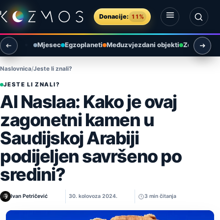
Preskoči na sadržaj
Donacije:
11%
Otvori izbornik
Otvori pretragu
Mjesec
Egzoplaneti
Međuzvjezdani objekti
Zemlja i ok
Naslovnica
Jeste li znali?
JESTE LI ZNALI?
Al Naslaa: Kako je ovaj
zagonetni kamen u
Saudijskoj Arabiji
podijeljen savršeno po
sredini?
Ivan Petričević
30. kolovoza 2024.
3 min čitanja