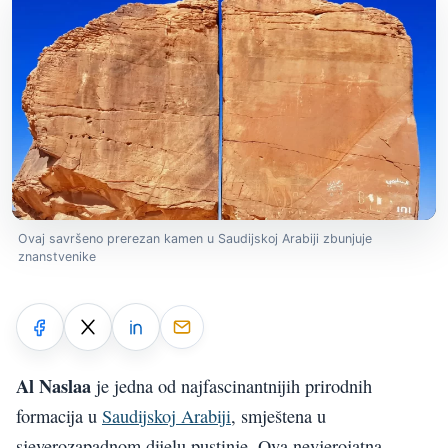
Ovaj savršeno prerezan kamen u Saudijskoj Arabiji zbunjuje
znanstvenike
Al Naslaa
je jedna od najfascinantnijih prirodnih
formacija u
Saudijskoj Arabiji
, smještena u
sjeverozapadnom dijelu pustinje. Ova nevjerojatna