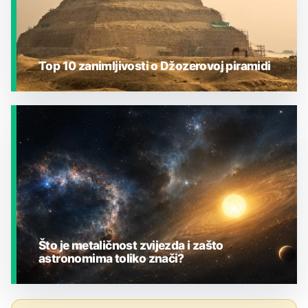
Top 10 zanimljivosti o Džozerovoj piramidi
JESTE LI ZNALI?
Što je metaličnost zvijezda i zašto
astronomima toliko znači?