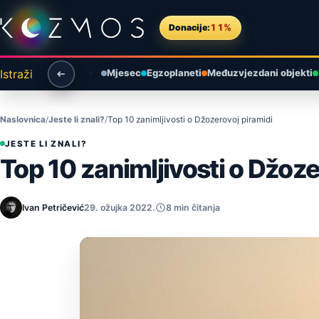
Preskoči na sadržaj
Donacije:
11%
Istraži
Mjesec
Egzoplaneti
Međuzvjezdani objekti
Naslovnica
Jeste li znali?
Top 10 zanimljivosti o Džozerovoj piramidi
JESTE LI ZNALI?
Top 10 zanimljivosti o Džoze
Ivan Petričević
29. ožujka 2022.
8 min čitanja