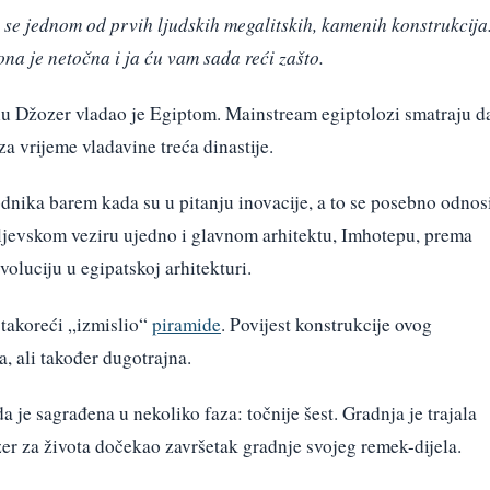
se jednom od prvih ljudskih megalitskih, kamenih konstrukcija
ona je netočna i ja ću vam sada reći zašto.
enu Džozer vladao je Egiptom. Mainstream egiptolozi smatraju d
za vrijeme vladavine treća dinastije.
odnika barem kada su u pitanju inovacije, a to se posebno odnos
ljevskom veziru ujedno i glavnom arhitektu, Imhotepu, prema
oluciju u egipatskoj arhitekturi.
takoreći „izmislio“
piramide
. Povijest konstrukcije ovog
, ali također dugotrajna.
 je sagrađena u nekoliko faza: točnije šest. Gradnja je trajala
zer za života dočekao završetak gradnje svojeg remek-dijela.