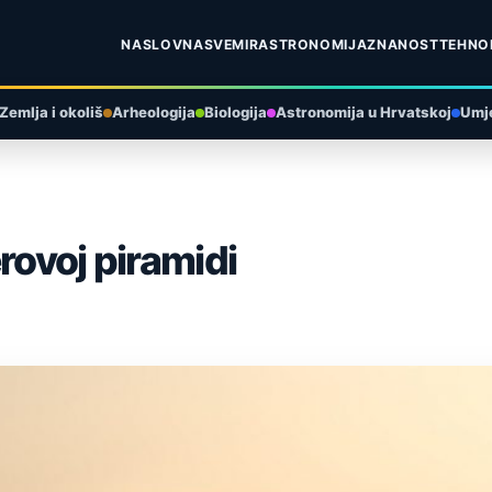
NASLOVNA
SVEMIR
ASTRONOMIJA
ZNANOST
TEHNO
Zemlja i okoliš
Arheologija
Biologija
Astronomija u Hrvatskoj
Umje
rovoj piramidi