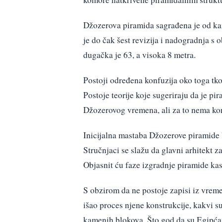
Džozerova piramida sagrađena je od kam
je do čak šest revizija i nadogradnja 
dugačka je 63, a visoka 8 metra.
Postoji određena konfuzija oko toga tk
Postoje teorije koje sugeriraju da je pi
Džozerovog vremena, ali za to nema ko
Inicijalna mastaba Džozerove piramide b
Stručnjaci se slažu da glavni arhitekt 
Objasnit ću faze izgradnje piramide ka
S obzirom da ne postoje zapisi iz vre
išao proces njene konstrukcije, kakvi su
kamenih blokova. Što god da su Egipćani 