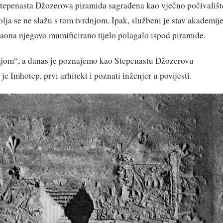
Stepenasta Džozerova piramida sagrađena kao vječno počivališt
polja se ne slažu s tom tvrdnjom. Ipak, službeni je stav akademij
araona njegovo mumificirano tijelo polagalo ispod piramide.
ijom“, a danas je poznajemo kao Stepenastu Džozerovu
 Imhotep, prvi arhitekt i poznati inženjer u povijesti.