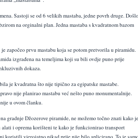
ena. Sastoji se od 6 velikih mastaba, jedne povrh druge. Došl
s obzirom na orginalni plan. Jedna mastaba s kvadratnom bazom
o je započeo prvu mastabu koja se potom pretvorila u piramidu.
ramida izgrađena na temeljima koji su bili ovdje puno prije
nkluzivnih dokaza.
ila je kvadratna što nije tipično za egipatske mastabe.
zapravo nije planirao mastabu već nešto puno monumentalnije.
snije u ovom članku.
mena gradnje Džozerove piramide, ne možemo točno znati kako j
 alati i oprema korišteni te kako je funkcionirao transport
koristili vjerojatno nikad prije nije bilo aplicirano. To je sam