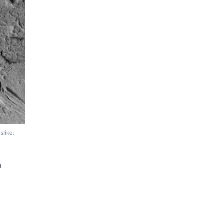
slike:
a