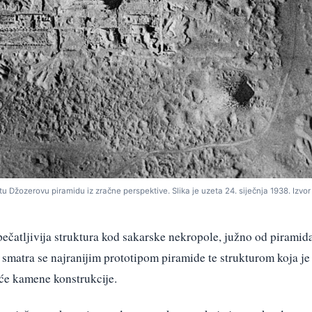
u Džozerovu piramidu iz zračne perspektive. Slika je uzeta 24. siječnja 1938. Izvor 
ečatljivija struktura kod sakarske nekropole, južno od piramid
smatra se najranijim prototipom piramide te strukturom koja je
eće kamene konstrukcije.