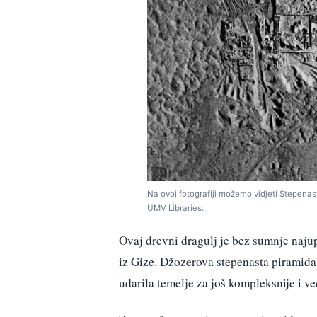
Na ovoj fotografiji možemo vidjeti Stepenast
UMV Libraries.
Ovaj drevni dragulj je bez sumnje najup
iz Gize. Džozerova stepenasta piramida 
udarila temelje za još kompleksnije i v