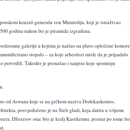
u pruskom konzul-generalu von Minutoliju, koji je istraživao
4 500 godina nakon što je piramida izgrađena.
 podzemne galerije u kojima je naišao na plavo opločene komore
mumificirano stopalo – za koje arheolozi misle da je pripadalo
to potvrdili. Također je pronašao i natpise koje spominju
u.
žno od Aswana koje se na grčkom naziva Dodekaskoinos.
hitekta, posvjedočeno je na Steli gladi, koja datira u vrijeme
era. Džozerov otac bio je kralj Kasekemui, poznat po tome št
at.