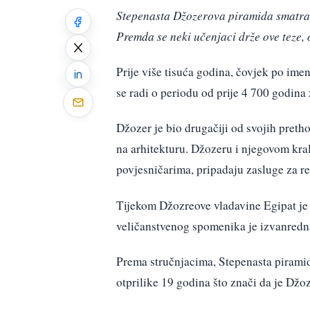
Stepenasta Džozerova piramida smatra 
Premda se neki učenjaci drže ove teze, 
Prije više tisuća godina, čovjek po im
se radi o periodu od prije 4 700 godina 
Džozer je bio drugačiji od svojih preth
na arhitekturu. Džozeru i njegovom kra
povjesničarima, pripadaju zasluge za rev
Tijekom Džozreove vladavine Egipat je 
veličanstvenog spomenika je izvanredna
Prema stručnjacima, Stepenasta piramida
otprilike 19 godina što znači da je Džo