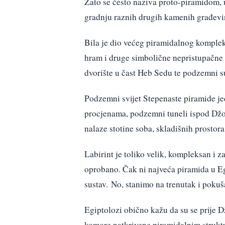
Zato se često naziva proto-piramidom,
gradnju raznih drugih kamenih građevi
Bila je dio većeg piramidalnog komple
hram i druge simbolične nepristupačne g
dvorište u čast Heb Sedu te podzemni sus
Podzemni svijet Stepenaste piramide jed
procjenama, podzemni tuneli ispod Džo
nalaze stotine soba, skladišnih prostora,
Labirint je toliko velik, kompleksan i 
oprobano. Čak ni najveća piramida u Eg
sustav. No, stanimo na trenutak i pokuš
Egiptolozi obično kažu da su se prije 
komore natkrivene piramidalnim struk