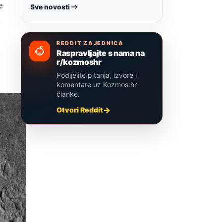
e
Sve novosti
e
REDDIT ZAJEDNICA
Raspravljajte s nama na
r/kozmoshr
Podijelite pitanja, izvore i
komentare uz Kozmos.hr
članke.
Otvori Reddit