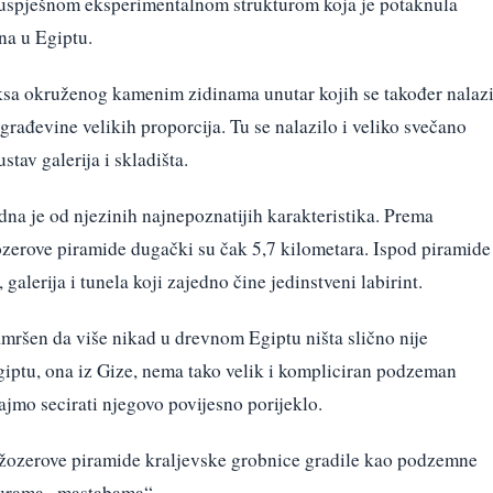
 uspješnom eksperimentalnom strukturom koja je potaknula
na u Egiptu.
ksa okruženog kamenim zidinama unutar kojih se također nalaz
rađevine velikih proporcija. Tu se nalazilo i veliko svečano
tav galerija i skladišta.
na je od njezinih najnepoznatijih karakteristika. Prema
zerove piramide dugački su čak 5,7 kilometara. Ispod piramide
 galerija i tunela koji zajedno čine jedinstveni labirint.
zamršen da više nikad u drevnom Egiptu ništa slično nije
iptu, ona iz Gize, nema tako velik i kompliciran podzeman
ajmo secirati njegovo povijesno porijeklo.
Džozerove piramide kraljevske grobnice gradile kao podzemne
turama „mastabama“.