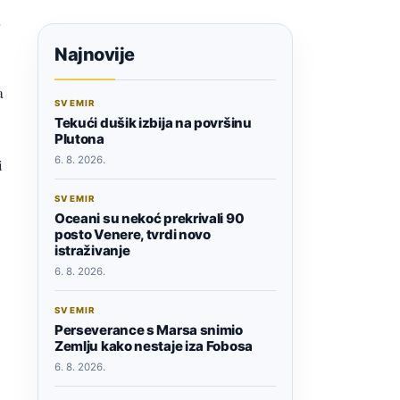
.
Najnovije
a
SVEMIR
Tekući dušik izbija na površinu
Plutona
6. 8. 2026.
i
SVEMIR
Oceani su nekoć prekrivali 90
posto Venere, tvrdi novo
istraživanje
6. 8. 2026.
SVEMIR
Perseverance s Marsa snimio
Zemlju kako nestaje iza Fobosa
6. 8. 2026.