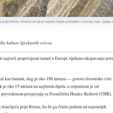
ća prije Krista. Smatra se da je najveći ikada pronađen u Europi, kao i jedan o
čke kulture lijevkastih vrčeva.
iti najveći prapovijesni tumul u Europi, tijekom iskopavanja por
nat kao humak, dug je oko 190 metara — gotovo dvostruko više
je oko 15 metara na najširem dijelu, a orijentiran je od
 prevedenom priopćenju sa Sveučilišta Hradec Králové (UHK).
tisućljeća prije Krista, što bi ga činilo jednim od najstarijih