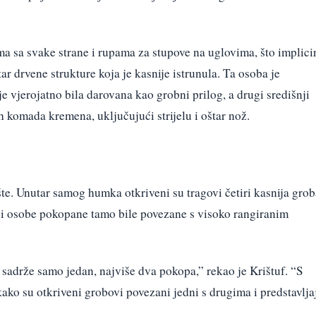
a sa svake strane i rupama za stupove na uglovima, što implici
r drvene strukture koja je kasnije istrunula. Ta osoba je
vjerojatno bila darovana kao grobni prilog, a drugi središnji
 komada kremena, uključujući strijelu i oštar nož.
ište. Unutar samog humka otkriveni su tragovi četiri kasnija grob
u li osobe pokopane tamo bile povezane s visoko rangiranim
sadrže samo jedan, najviše dva pokopa,” rekao je Krištuf. “S
 kako su otkriveni grobovi povezani jedni s drugima i predstavlja