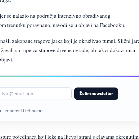
 jer se nalazio na području intenzivno obrađivanog
kom trenutku poravnano, navodi se u objavi na Facebooku.
našli zakopane tragove jarka koji je okruživao tumul. Slični jar
avali su rupe za stupove drvene ograde, ali takvi dokazi nisu
objavi.
Želim newsletter
, znanosti i tehnologiji.
ture pojedinaca koji leže na lijevoj strani s glavama okrenutim