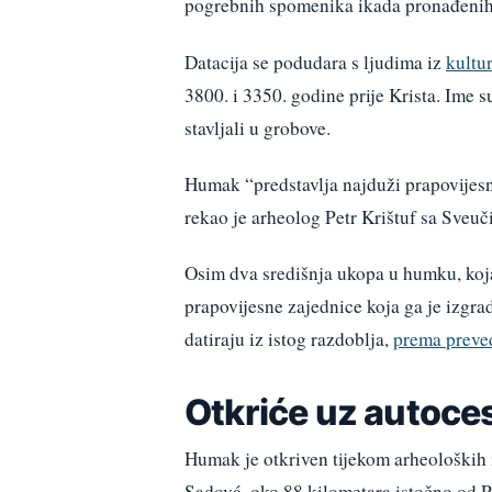
pogrebnih spomenika ikada pronađenih
Datacija se podudara s ljudima iz
kultur
3800. i 3350. godine prije Krista. Ime 
stavljali u grobove.
Humak “predstavlja najduži prapovijesni
rekao je arheolog Petr Krištuf sa Sveuč
Osim dva središnja ukopa u humku, koj
prapovijesne zajednice koja ga je izgrad
datiraju iz istog razdoblja,
prema preve
Otkriće uz autoce
Humak je otkriven tijekom arheoloških 
Sadová, oko 88 kilometara istočno od P