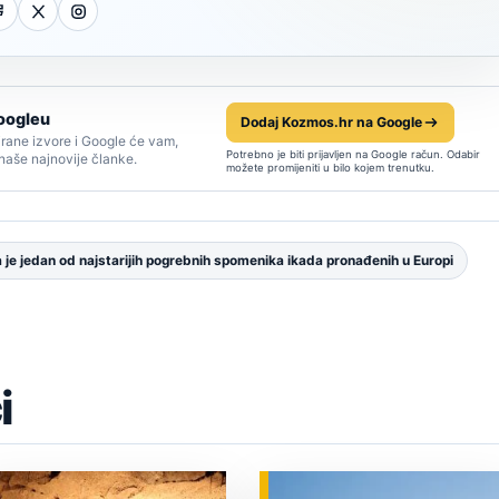
oogleu
Dodaj Kozmos.hr na Google
rane izvore i Google će vam,
Potrebno je biti prijavljen na Google račun. Odabir
 naše najnovije članke.
možete promijeniti u bilo kojem trenutku.
je jedan od najstarijih pogrebnih spomenika ikada pronađenih u Europi
i