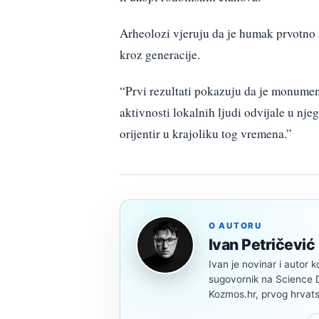
Arheolozi vjeruju da je humak prvotno 
kroz generacije.
“Prvi rezultati pokazuju da je monument
aktivnosti lokalnih ljudi odvijale u njeg
orijentir u krajoliku tog vremena.”
O AUTORU
Ivan Petričević
Ivan je novinar i autor k
sugovornik na Science Di
Kozmos.hr, prvog hrvats