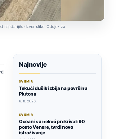
d najstarijih. (Izvor slike: Odsjek za
Najnovije
ed
SVEMIR
Tekući dušik izbija na površinu
Plutona
6. 8. 2026.
SVEMIR
Oceani su nekoć prekrivali 90
posto Venere, tvrdi novo
istraživanje