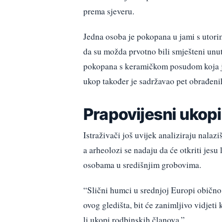
prema sjeveru.
Jedna osoba je pokopana u jami s utorim
da su možda prvotno bili smješteni unuta
pokopana s keramičkom posudom koja je 
ukop također je sadržavao pet obrađenih
Prapovijesni ukopi
Istraživači još uvijek analiziraju nalaz
a arheolozi se nadaju da će otkriti jes
osobama u središnjim grobovima.
“Slični humci u srednjoj Europi obično 
ovog gledišta, bit će zanimljivo vidjeti
li ukopi rodbinskih članova.”