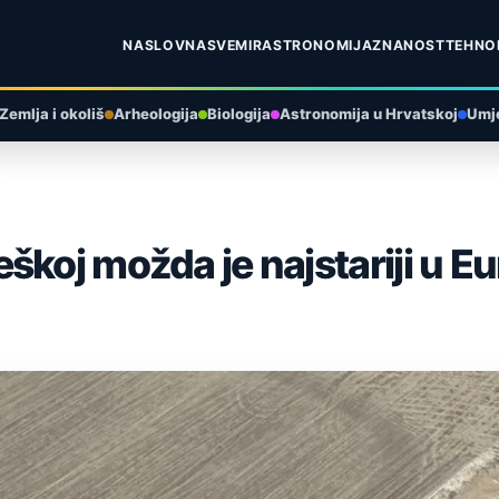
NASLOVNA
SVEMIR
ASTRONOMIJA
ZNANOST
TEHNO
Zemlja i okoliš
Arheologija
Biologija
Astronomija u Hrvatskoj
Umje
i
koj možda je najstariji u Eu