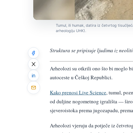
Tumul, ili humak, datira iz četvrtog tisućlje
arheologiju UHK).
Struktura se pripisuje ljudima iz neoliti
Arheolozi su otkrili ono što bi moglo b
autoceste u Češkoj Republici.
Kako prenosi Live Science
, tumul, poz
od duljine nogometnog igrališta — širok 
sjeveroistoka prema jugozapadu, prema
Arheolozi vjeruju da potječe iz četvrtog 