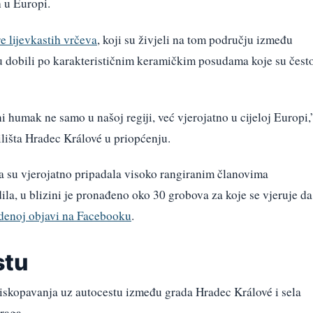
 u Europi.
e lijevkastih vrčeva
, koji su živjeli na tom području između
su dobili po karakterističnim keramičkim posudama koje su čest
 humak ne samo u našoj regiji, već vjerojatno u cijeloj Europi,
ilišta Hradec Králové u priopćenju.
a su vjerojatno pripadala visoko rangiranim članovima
ila, u blizini je pronađeno oko 30 grobova za koje se vjeruje da
denoj objavi na Facebooku
.
stu
iskopavanja uz autocestu između grada Hradec Králové i sela
raga.