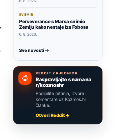
6. 8. 2026.
SVEMIR
Perseverance s Marsa snimio
o
Zemlju kako nestaje iza Fobosa
6. 8. 2026.
Sve novosti
”
REDDIT ZAJEDNICA
Raspravljajte s nama na
r/kozmoshr
Podijelite pitanja, izvore i
komentare uz Kozmos.hr
članke.
Otvori Reddit