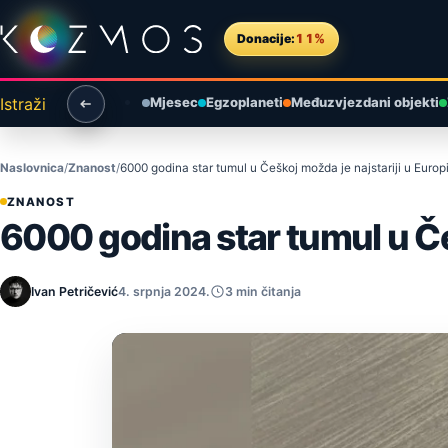
Preskoči na sadržaj
Donacije:
11%
Istraži
Mjesec
Egzoplaneti
Međuzvjezdani objekti
Naslovnica
Znanost
6000 godina star tumul u Češkoj možda je najstariji u Europ
ZNANOST
6000 godina star tumul u Češ
Ivan Petričević
4. srpnja 2024.
3 min čitanja