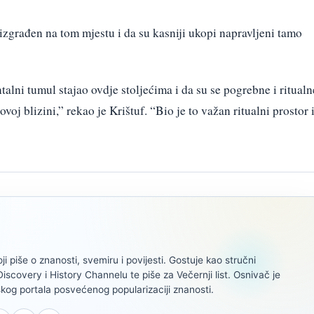
izgrađen na tom mjestu i da su kasniji ukopi napravljeni tamo
alni tumul stajao ovdje stoljećima i da su se pogrebne i ritualn
ovoj blizini,” rekao je Krištuf. “Bio je to važan ritualni prostor 
oji piše o znanosti, svemiru i povijesti. Gostuje kao stručni
scovery i History Channelu te piše za Večernji list. Osnivač je
kog portala posvećenog popularizaciji znanosti.