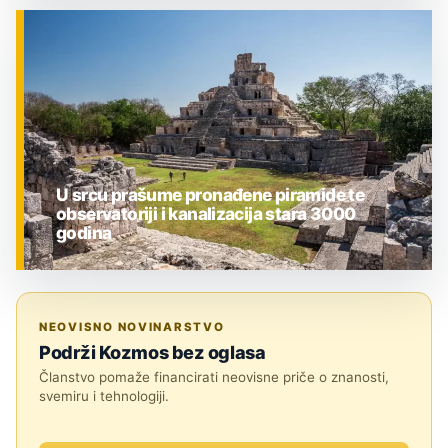
ZNANOST
U srcu prašume pronađene piramide te
observatoriji i kanalizacija stara 3000
godina
ZNANOST
NEOVISNO NOVINARSTVO
Podrži Kozmos bez oglasa
Članstvo pomaže financirati neovisne priče o znanosti,
svemiru i tehnologiji.