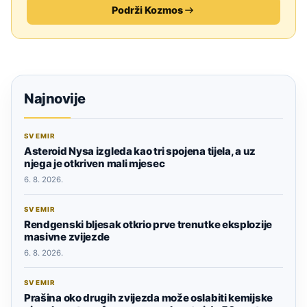
Podrži Kozmos
Najnovije
SVEMIR
Asteroid Nysa izgleda kao tri spojena tijela, a uz
njega je otkriven mali mjesec
6. 8. 2026.
SVEMIR
Rendgenski bljesak otkrio prve trenutke eksplozije
masivne zvijezde
6. 8. 2026.
SVEMIR
Prašina oko drugih zvijezda može oslabiti kemijske