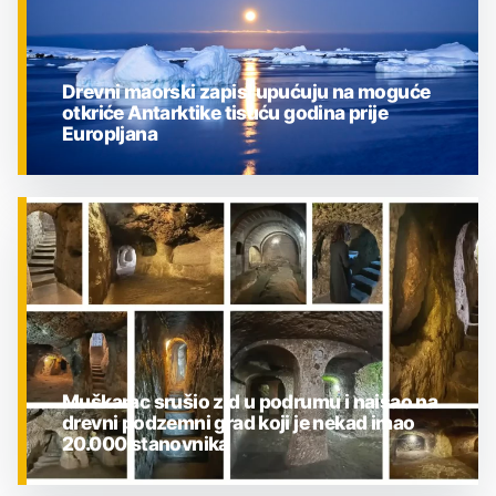
Drevni maorski zapisi upućuju na moguće
otkriće Antarktike tisuću godina prije
Europljana
ZNANOST
Muškarac srušio zid u podrumu i naišao na
drevni podzemni grad koji je nekad imao
20.000 stanovnika