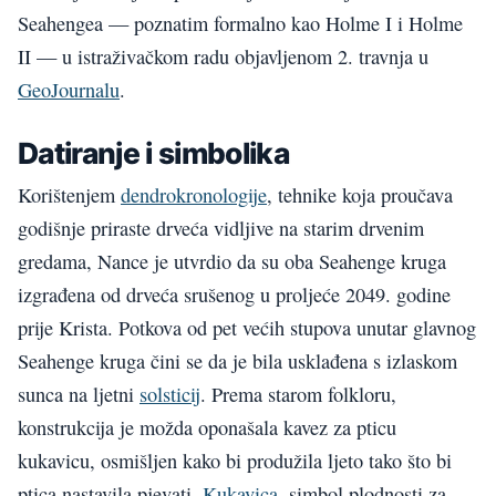
Seahengea — poznatim formalno kao Holme I i Holme
II — u istraživačkom radu objavljenom 2. travnja u
GeoJournalu
.
Datiranje i simbolika
Korištenjem
dendrokronologije
, tehnike koja proučava
godišnje priraste drveća vidljive na starim drvenim
gredama, Nance je utvrdio da su oba Seahenge kruga
izgrađena od drveća srušenog u proljeće 2049. godine
prije Krista. Potkova od pet većih stupova unutar glavnog
Seahenge kruga čini se da je bila usklađena s izlaskom
sunca na ljetni
solsticij
. Prema starom folkloru,
konstrukcija je možda oponašala kavez za pticu
kukavicu, osmišljen kako bi produžila ljeto tako što bi
ptica nastavila pjevati.
Kukavica
, simbol plodnosti za