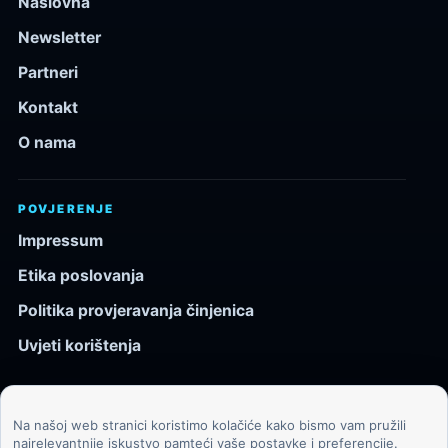
Naslovna
Newsletter
Partneri
Kontakt
O nama
POVJERENJE
Impressum
Etika poslovanja
Politika provjeravanja činjenica
Uvjeti korištenja
Na našoj web stranici koristimo kolačiće kako bismo vam pružili
© 2026 Kozmos.hr. Sva prava pridržana.
najrelevantnije iskustvo pamteći vaše postavke i preferencije.