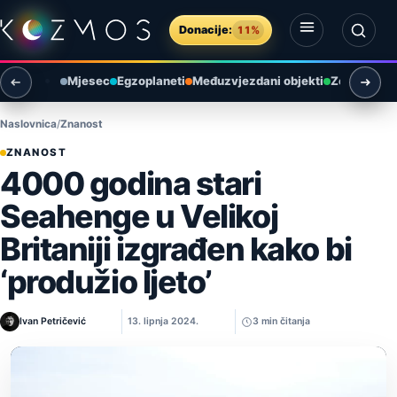
Preskoči na sadržaj
Donacije:
11%
Otvori izbornik
Otvori pretragu
Mjesec
Egzoplaneti
Međuzvjezdani objekti
Zemlja i ok
Naslovnica
Znanost
ZNANOST
4000 godina stari
Seahenge u Velikoj
Britaniji izgrađen kako bi
‘produžio ljeto’
Ivan Petričević
13. lipnja 2024.
3 min čitanja