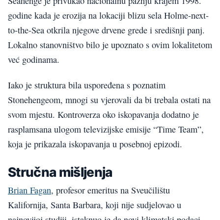
Seahenge je privukao nacionalnu pažnju krajem 1998.
godine kada je erozija na lokaciji blizu sela Holme-next-
to-the-Sea otkrila njegove drvene grede i središnji panj.
Lokalno stanovništvo bilo je upoznato s ovim lokalitetom
već godinama.
Iako je struktura bila uspoređena s poznatim
Stonehengeom, mnogi su vjerovali da bi trebala ostati na
svom mjestu. Kontroverza oko iskopavanja dodatno je
rasplamsana ulogom televizijske emisije “Time Team”,
koja je prikazala iskopavanja u posebnoj epizodi.
Stručna mišljenja
Brian Fagan
, profesor emeritus na Sveučilištu
Kalifornija, Santa Barbara, koji nije sudjelovao u
najnovijoj studiji, istaknuo je da novi klimatski podaci