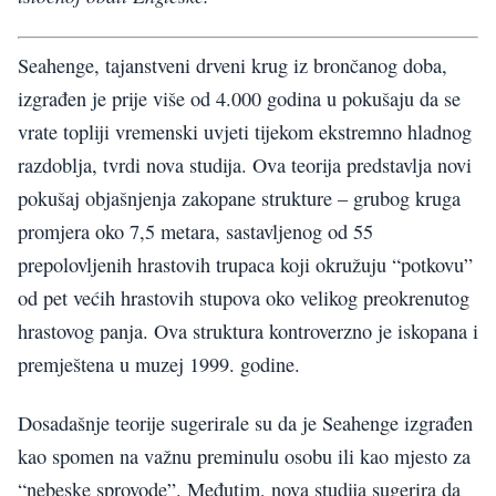
Seahenge, tajanstveni drveni krug iz brončanog doba,
izgrađen je prije više od 4.000 godina u pokušaju da se
vrate topliji vremenski uvjeti tijekom ekstremno hladnog
razdoblja, tvrdi nova studija. Ova teorija predstavlja novi
pokušaj objašnjenja zakopane strukture – grubog kruga
promjera oko 7,5 metara, sastavljenog od 55
prepolovljenih hrastovih trupaca koji okružuju “potkovu”
od pet većih hrastovih stupova oko velikog preokrenutog
hrastovog panja. Ova struktura kontroverzno je iskopana i
premještena u muzej 1999. godine.
Dosadašnje teorije sugerirale su da je Seahenge izgrađen
kao spomen na važnu preminulu osobu ili kao mjesto za
“nebeske sprovode”. Međutim, nova studija sugerira da