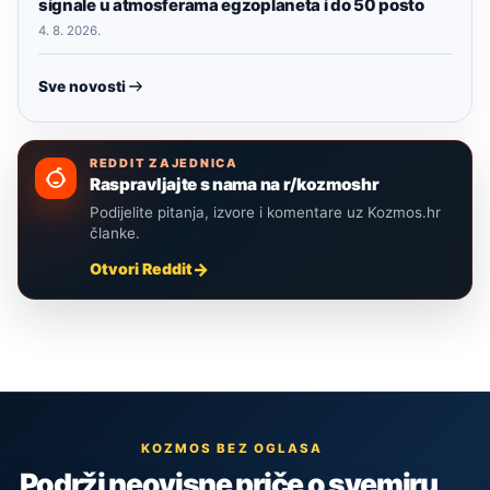
signale u atmosferama egzoplaneta i do 50 posto
4. 8. 2026.
Sve novosti
REDDIT ZAJEDNICA
Raspravljajte s nama na r/kozmoshr
Podijelite pitanja, izvore i komentare uz Kozmos.hr
članke.
Otvori Reddit
KOZMOS BEZ OGLASA
Podrži neovisne priče o svemiru,