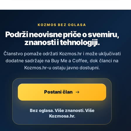
KOZMOS BEZ OGLASA
Podrži neovisne priče o svemiru,
znanosti i tehnologiji.
Članstvo pomaže održati Kozmos.hr i može uključivati
dodatne sadržaje na Buy Me a Coffee, dok članci na
Kozmos.hr-u ostaju javno dostupni.
Postani član
Bez oglasa. Više znanosti. Više
Kozmosa.hr.