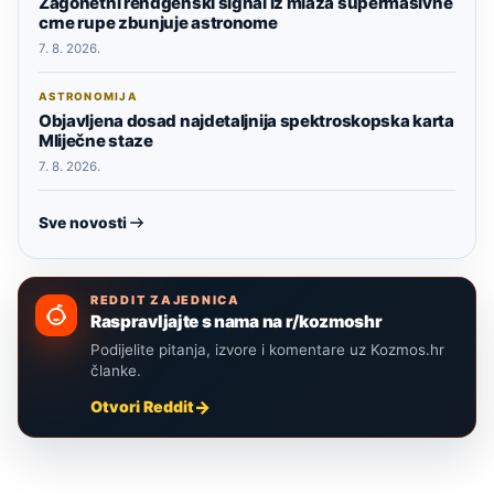
Zagonetni rendgenski signal iz mlaza supermasivne
crne rupe zbunjuje astronome
7. 8. 2026.
ASTRONOMIJA
Objavljena dosad najdetaljnija spektroskopska karta
Mliječne staze
7. 8. 2026.
Sve novosti
REDDIT ZAJEDNICA
Raspravljajte s nama na r/kozmoshr
Podijelite pitanja, izvore i komentare uz Kozmos.hr
članke.
Otvori Reddit