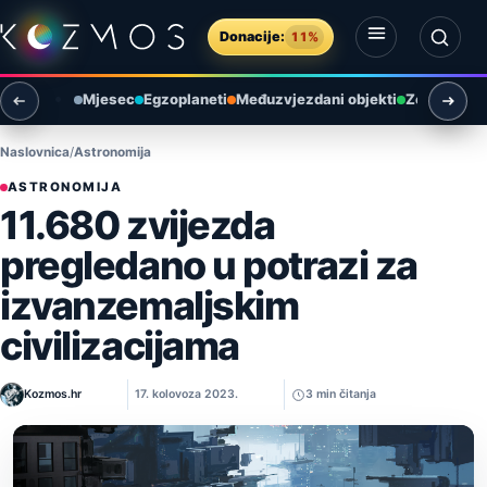
Preskoči na sadržaj
Donacije:
11%
Otvori izbornik
Otvori pretragu
Mjesec
Egzoplaneti
Međuzvjezdani objekti
Zemlja i ok
Naslovnica
Astronomija
ASTRONOMIJA
11.680 zvijezda
pregledano u potrazi za
izvanzemaljskim
civilizacijama
Kozmos.hr
17. kolovoza 2023.
3 min čitanja