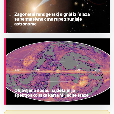
Zagonetni rendgenski signal iz mlaza
supermasivne crne rupe zbunjuje
astronome
ASTRONOMIJA
Objavljena dosad najdetaljnija
spektroskopska karta Mliječne staze