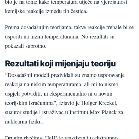
bio je na tome kako temperatura utječe na vjerojatnost
kemijske reakcije između tih čestica.
Prema dosadašnjim teorijama, takve reakcije trebale bi se
usporiti na nižim temperaturama. No rezultati su
pokazali suprotno.
Rezultati koji mijenjaju teoriju
“Dosadašnji modeli predviđali su znatno usporavanje
reakcija na niskim temperaturama, ali mi to nismo
uspjeli potvrditi, ni eksperimentalno ni u novim
teorijskim izračunima”, izjavio je Holger Kreckel,
suautor studije i istraživač u Institutu Max Planck za
nuklearnu fiziku.
Drugim riječima, HeH⁺ je reaktivan i u ekstremno