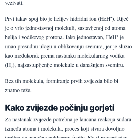
vezivati.
Prvi takav spoj bio je helijev hidridni ion (HeH⁺). Riječ
je o vrlo jednostavnoj molekuli, sastavljenoj od atoma
helija i vodikovog protona. Iako jednostavan, HeH⁺ je
imao presudnu ulogu u oblikovanju svemira, jer je služio
kao međukorak prema nastanku molekularnog vodika
(H₂), najzastupljenije molekule u današnjem svemiru.
Bez tih molekula, formiranje prvih zvijezda bilo bi
znatno teže.
Kako zvijezde počinju gorjeti
Za nastanak zvijezde potrebna je lančana reakcija sudara
između atoma i molekula, proces koji stvara dovoljno
topline da započne nuklearnu fuziju. No ti procesi nisu