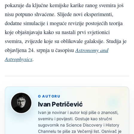
pokazuje da ključne kemijske karike ranog svemira još
nisu potpuno shvaćene. Slijede novi eksperimenti,
dodatne simulacije i moguće revizije postojećih teorija
koje objašnjavaju kako su nastali prvi svjetionici
svemira, zvijezde koje su oblikovale galaksije. Studija je
Astronomy and
objavljena 24. srpnja u časopisu
Astrophysics
.
O AUTORU
Ivan Petričević
Ivan je novinar i autor koji piše o znanosti,
svemiru i povijesti. Gostuje kao stručni
sugovornik na Science Discovery i History
Channelu te piše za Večernji list. Osnivač je