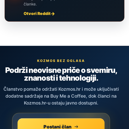
članke.
Otvori Reddit
KOZMOS BEZ OGLASA
Podrži neovisne priče o svemiru,
znanosti i tehnologiji.
Članstvo pomaže održati Kozmos.hr i može uključivati
dodatne sadržaje na Buy Me a Coffee, dok članci na
Kozmos.hr-u ostaju javno dostupni.
Postani član