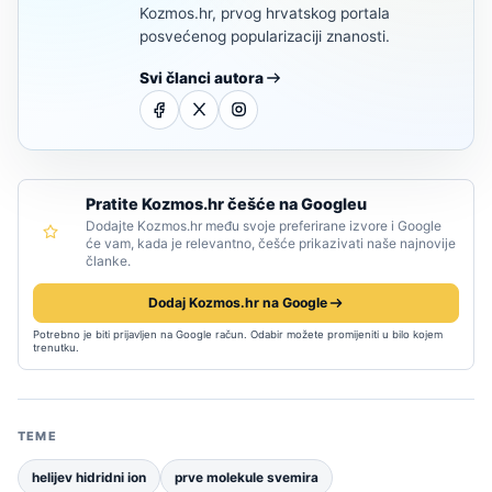
Kozmos.hr, prvog hrvatskog portala
posvećenog popularizaciji znanosti.
Svi članci autora
Pratite Kozmos.hr češće na Googleu
Dodajte Kozmos.hr među svoje preferirane izvore i Google
će vam, kada je relevantno, češće prikazivati naše najnovije
članke.
Dodaj Kozmos.hr na Google
Potrebno je biti prijavljen na Google račun. Odabir možete promijeniti u bilo kojem
trenutku.
TEME
helijev hidridni ion
prve molekule svemira