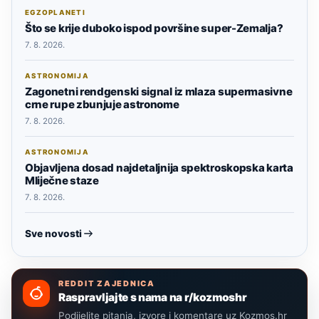
EGZOPLANETI
Što se krije duboko ispod površine super-Zemalja?
7. 8. 2026.
ASTRONOMIJA
Zagonetni rendgenski signal iz mlaza supermasivne
crne rupe zbunjuje astronome
7. 8. 2026.
ASTRONOMIJA
Objavljena dosad najdetaljnija spektroskopska karta
Mliječne staze
7. 8. 2026.
Sve novosti
REDDIT ZAJEDNICA
Raspravljajte s nama na r/kozmoshr
Podijelite pitanja, izvore i komentare uz Kozmos.hr