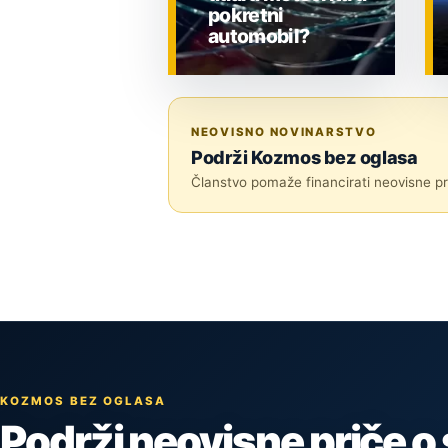
pokretni
automobil?
ZNANOST
NEOVISNO NOVINARSTVO
Podrži Kozmos bez oglasa
Članstvo pomaže financirati neovisne pri
KOZMOS BEZ OGLASA
Podrži neovisne priče o