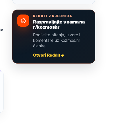
REDDIT ZAJEDNICA
Raspravljajte s nama na
r/kozmoshr
je
Podijelite pitanja, izvore i
komentare uz Kozmos.hr
članke.
Otvori Reddit