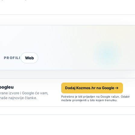
Web
PROFILI
oogleu
Dodaj Kozmos.hr na Google
rane izvore i Google će vam,
Potrebno je biti prijavljen na Google račun. Odabir
 naše najnovije članke.
možete promijeniti u bilo kojem trenutku.