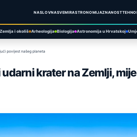
NASLOVNA
SVEMIR
ASTRONOMIJA
ZNANOST
TEHNO
Zemlja i okoliš
Arheologija
Biologija
Astronomija u Hrvatskoj
Umje
jajući povijest našeg planeta
i udarni krater na Zemlji, mij