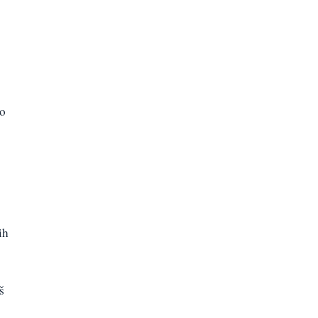
ao
ih
š