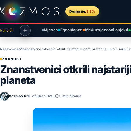
Preskoči na sadržaj
Donacije:
11%
Istraži
Mjesec
Egzoplaneti
Međuzvjezdani objekti
Naslovnica
Znanost
Znanstvenici otkrili najstariji udarni krater na Zemlji, mijen
ZNANOST
Znanstvenici otkrili najstarij
planeta
Kozmos.hr
6. ožujka 2025.
3 min čitanja