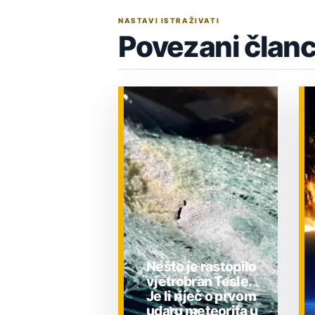
NASTAVI ISTRAŽIVATI
Povezani članc
Nešto je rastopilo
vjetrobran Tesle.
Je li riječ o prvom
udaru meteorita u