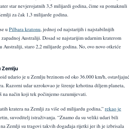
rater star nevjerojatnih 3,5 milijardi godina, čime su pomaknuli
emlji za čak 1,3 milijarde godina.
 se u
Pilbara kratonu
, jednoj od najstarijih i najstabilnijih
 zapadnoj Australiji. Dosad se najstarijim udarnim kraterom
 Australiji, staro 2,2 milijarde godina. No, ovo novo otkriće
u Zemlju
oid udario je u Zemlju brzinom od oko 36.000 km/h, ostavljajuć
a. Razorni udar uzrokovao je širenje krhotina diljem planeta,
iš na način koji tek počinjemo razumijevati.
atih kratera na Zemlji za više od milijardu godina,”
rekao je
tin, suvoditelj istraživanja. “Znamo da su veliki udari bili
 na Zemlji su tragovi takvih događaja rijetki jer ih je izbrisala