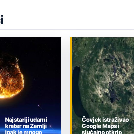
i
Najstariji udarni
Čovjek istraživao
krater na Zemlji
Google Maps i
ipak je mnogo
slučajno otkrio