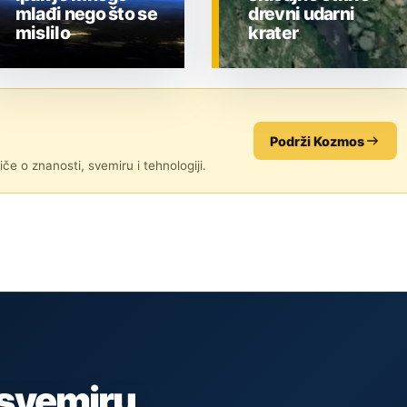
mlađi nego što se
drevni udarni
mislilo
krater
ZNANOST
ZNANOST
Podrži Kozmos
če o znanosti, svemiru i tehnologiji.
 svemiru,