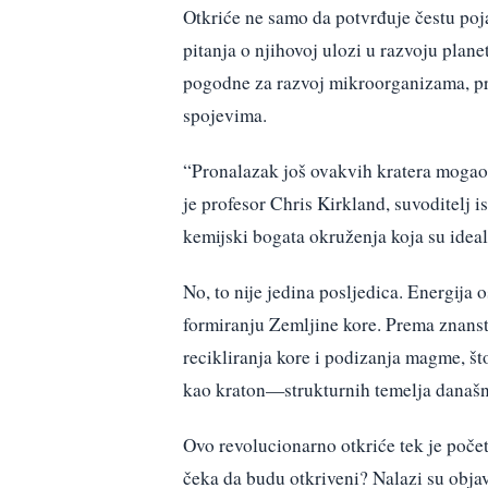
Otkriće ne samo da potvrđuje čestu poja
pitanja o njihovoj ulozi u razvoju plane
pogodne za razvoj mikroorganizama, pr
spojevima.
“Pronalazak još ovakvih kratera mogao 
je profesor Chris Kirkland, suvoditelj i
kemijski bogata okruženja koja su idea
No, to nije jedina posljedica. Energij
formiranju Zemljine kore. Prema znans
recikliranja kore i podizanja magme, št
kao kraton—strukturnih temelja današn
Ovo revolucionarno otkriće tek je početa
čeka da budu otkriveni? Nalazi su obja