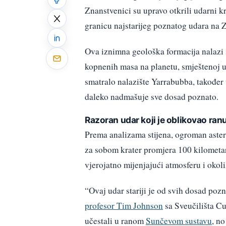
Znanstvenici su upravo otkrili udarni k
granicu najstarijeg poznatog udara na Z
Ova iznimna geološka formacija nalazi
kopnenih masa na planetu, smještenoj u
smatralo nalazište Yarrabubba, također u
daleko nadmašuje sve dosad poznato.
Razoran udar koji je oblikovao ran
Prema analizama stijena, ogroman aster
za sobom krater promjera 100 kilometar
vjerojatno mijenjajući atmosferu i okol
“Ovaj udar stariji je od svih dosad pozn
profesor Tim Johnson
sa Sveučilišta Cur
učestali u ranom
Sunčevom sustavu
, no