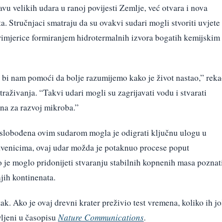
vu velikih udara u ranoj povijesti Zemlje, već otvara i nova
ta. Stručnjaci smatraju da su ovakvi sudari mogli stvoriti uvjete
imjerice formiranjem hidrotermalnih izvora bogatih kemijskim
bi nam pomoći da bolje razumijemo kako je život nastao,” rek
straživanja. “Takvi udari mogli su zagrijavati vodu i stvarati
lna za razvoj mikroba.”
a oslobođena ovim sudarom mogla je odigrati ključnu ulogu u
tvenicima, ovaj udar možda je potaknuo procese poput
o je moglo pridonijeti stvaranju stabilnih kopnenih masa poznat
jih kontinenata.
k. Ako je ovaj drevni krater preživio test vremena, koliko ih jo
vljeni u časopisu
Nature Communications
.