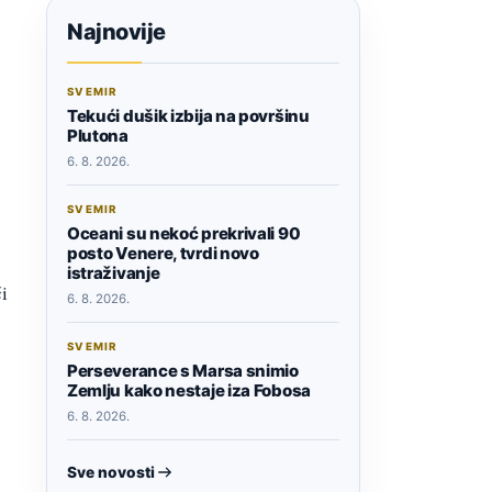
Najnovije
SVEMIR
Tekući dušik izbija na površinu
Plutona
6. 8. 2026.
SVEMIR
Oceani su nekoć prekrivali 90
posto Venere, tvrdi novo
istraživanje
i
6. 8. 2026.
SVEMIR
Perseverance s Marsa snimio
Zemlju kako nestaje iza Fobosa
6. 8. 2026.
Sve novosti