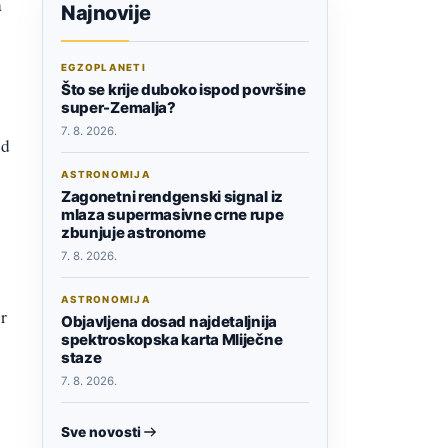
a
Najnovije
EGZOPLANETI
Što se krije duboko ispod površine
super-Zemalja?
7. 8. 2026.
od
ASTRONOMIJA
Zagonetni rendgenski signal iz
mlaza supermasivne crne rupe
zbunjuje astronome
7. 8. 2026.
ASTRONOMIJA
or
Objavljena dosad najdetaljnija
spektroskopska karta Mliječne
staze
7. 8. 2026.
Sve novosti