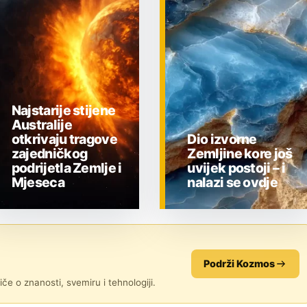
Najstarije stijene
Australije
otkrivaju tragove
Dio izvorne
zajedničkog
Zemljine kore još
podrijetla Zemlje i
uvijek postoji – i
Mjeseca
nalazi se ovdje
ZNANOST
ZNANOST
Podrži Kozmos
če o znanosti, svemiru i tehnologiji.