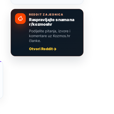
REDDIT ZAJEDNICA
Raspravljajte s nama na
r/kozmoshr
Podijelite pitanja, izvore i
komentare uz Kozmos.hr
članke.
Otvori Reddit
i