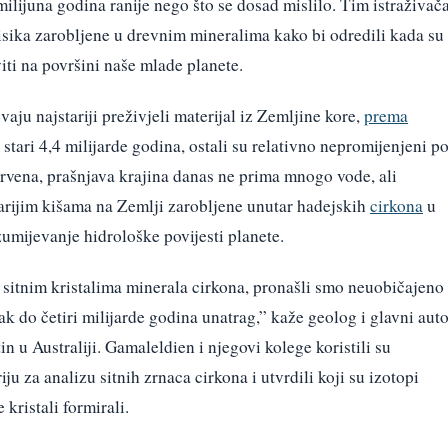
 milijuna godina ranije nego što se dosad mislilo. Tim istraživač
kisika zarobljene u drevnim mineralima kako bi odredili kada su
iti na površini naše mlade planete.
vaju najstariji preživjeli materijal iz Zemljine kore,
prema
, stari 4,4 milijarde godina, ostali su relativno nepromijenjeni p
 crvena, prašnjava krajina danas ne prima mnogo vode, ali
tarijim kišama na Zemlji zarobljene unutar hadejskih
cirkona
u
zumijevanje hidrološke povijesti planete.
 u sitnim kristalima minerala cirkona, pronašli smo neuobičajeno
ak do četiri milijarde godina unatrag,” kaže geolog i glavni aut
 u Australiji. Gamaleldien i njegovi kolege koristili su
 za analizu sitnih zrnaca cirkona i utvrdili koji su izotopi
 kristali formirali.