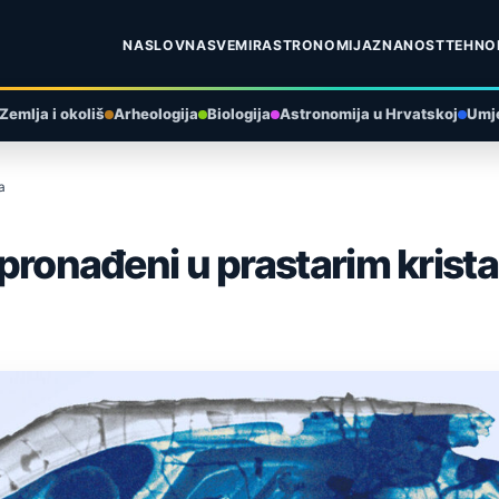
NASLOVNA
SVEMIR
ASTRONOMIJA
ZNANOST
TEHNO
Zemlja i okoliš
Arheologija
Biologija
Astronomija u Hrvatskoj
Umje
a
i pronađeni u prastarim krist