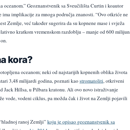
na oceanom.” Geoznanstvenik sa Sveučilišta Curtin i koautor
je ima implikacije za mnoga područja znanosti. “Ovo otkriće ne
est Zemlje, već također sugerira da su kopnene mase i svježa
u relativno kratkom vremenskom razdoblju – manje od 600 milijun
 on.
na kora?
 potopljena oceanom; neki od najstarijih kopnenih oblika života
tari 3,48 milijardi godina, poznati kao
stromatoliti
, otkriveni
d Jack Hillsa, u Pilbara kratonu. Ali ovo novo istraživanje
že vode, vodeni ciklus, pa možda čak i život na Zemlji pojavili
o “hladnoj ranoj Zemlji”
koju je opisao geoznanstvenik sa