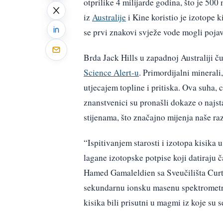
otprilike 4 milijarde godina, što je 500
iz
Australije
i Kine koristio je izotope 
se prvi znakovi svježe vode mogli pojav
Brda Jack Hills u zapadnoj Australiji ču
Science Alert-u
. Primordijalni minerali
utjecajem topline i pritiska. Ova suha,
znanstvenici su pronašli dokaze o najs
stijenama, što značajno mijenja naše ra
“Ispitivanjem starosti i izotopa kisika
lagane izotopske potpise koji datiraju č
Hamed Gamaleldien sa Sveučilišta Curtin
sekundarnu ionsku masenu spektrometriju
kisika bili prisutni u magmi iz koje su se