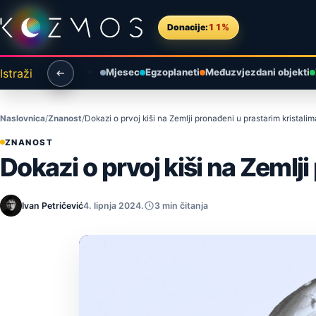
Preskoči na sadržaj
Donacije:
11%
Istraži
Mjesec
Egzoplaneti
Međuzvjezdani objekti
Naslovnica
Znanost
Dokazi o prvoj kiši na Zemlji pronađeni u prastarim kristalim
ZNANOST
Dokazi o prvoj kiši na Zemlj
Ivan Petričević
4. lipnja 2024.
3 min čitanja