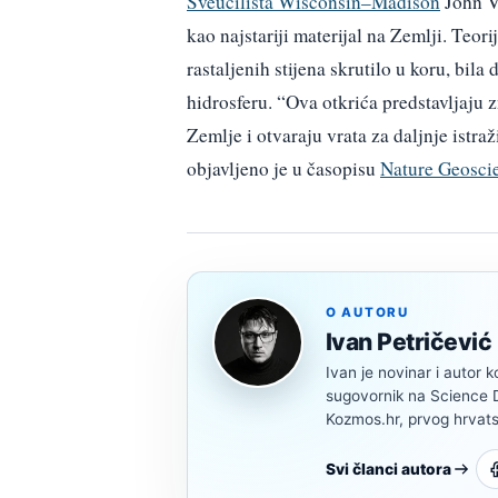
Sveučilišta Wisconsin–Madison
John Va
kao najstariji materijal na Zemlji. Teo
rastaljenih stijena skrutilo u koru, bil
hidrosferu. “Ova otkrića predstavljaju 
Zemlje i otvaraju vrata za daljnje istra
objavljeno je u časopisu
Nature Geosci
O AUTORU
Ivan Petričević
Ivan je novinar i autor k
sugovornik na Science Di
Kozmos.hr, prvog hrvats
Svi članci autora