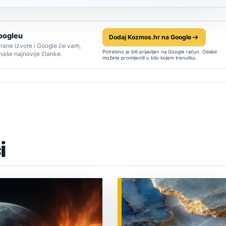
oogleu
Dodaj Kozmos.hr na Google
rane izvore i Google će vam,
Potrebno je biti prijavljen na Google račun. Odabir
 naše najnovije članke.
možete promijeniti u bilo kojem trenutku.
i