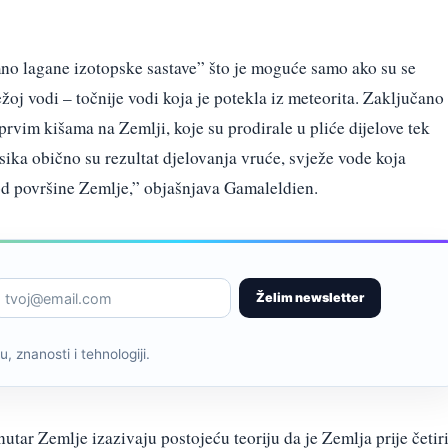
mno lagane izotopske sastave” što je moguće samo ako su se
ježoj vodi – točnije vodi koja je potekla iz meteorita. Zaključano
prvim kišama na Zemlji, koje su prodirale u pliće dijelove tek
sika obično su rezultat djelovanja vruće, svježe vode koja
pod površine Zemlje,” objašnjava Gamaleldien.
Želim newsletter
, znanosti i tehnologiji.
utar Zemlje izazivaju postojeću teoriju da je Zemlja prije četir