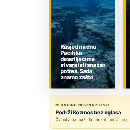
Rasjed na dnu
Pacifika
desetljećima
stvara isti snažan
potres. Sada
znamo zašto
ZNANOST
NEOVISNO NOVINARSTVO
Podrži Kozmos bez oglasa
Članstvo pomaže financirati neovisne pri