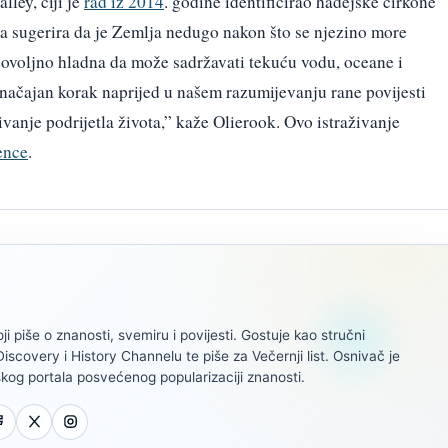
lley, čiji je
rad iz 2014
. godine identificirao hadejske cirkone
rija sugerira da je Zemlja nedugo nakon što se njezino more
a dovoljno hladna da može sadržavati tekuću vodu, oceane i
značajan korak naprijed u našem razumijevanju rane povijesti
živanje podrijetla života,” kaže Olierook. Ovo istraživanje
ence
.
oji piše o znanosti, svemiru i povijesti. Gostuje kao stručni
scovery i History Channelu te piše za Večernji list. Osnivač je
kog portala posvećenog popularizaciji znanosti.