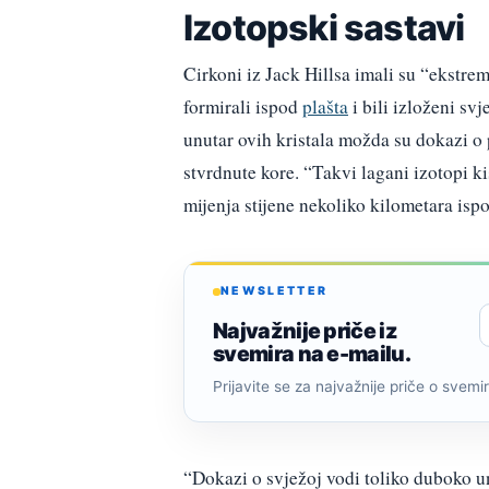
Izotopski sastavi
Cirkoni iz Jack Hillsa imali su “ekstre
formirali ispod
plašta
i bili izloženi sv
unutar ovih kristala možda su dokazi o 
stvrdnute kore. “Takvi lagani izotopi ki
mijenja stijene nekoliko kilometara is
NEWSLETTER
Najvažnije priče iz
svemira na e-mailu.
Prijavite se za najvažnije priče o svemiru
“Dokazi o svježoj vodi toliko duboko un