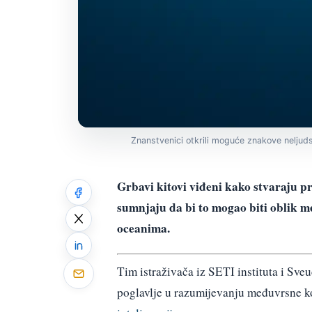
Znanstvenici otkrili moguće znakove neljuds
Grbavi kitovi viđeni kako stvaraju p
sumnjaju da bi to mogao biti oblik m
oceanima.
Tim istraživača iz SETI instituta i Sve
poglavlje u razumijevanju međuvrsne k