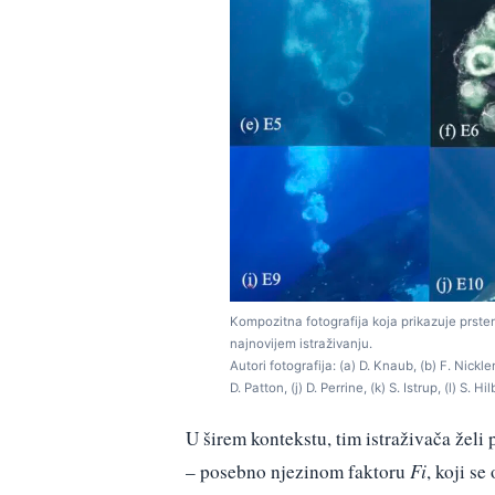
Kompozitna fotografija koja prikazuje prste
najnovijem istraživanju.
Autori fotografija: (a) D. Knaub, (b) F. Nickle
D. Patton, (j) D. Perrine, (k) S. Istrup, (l) S. H
U širem kontekstu, tim istraživača žel
– posebno njezinom faktoru
Fi
, koji se