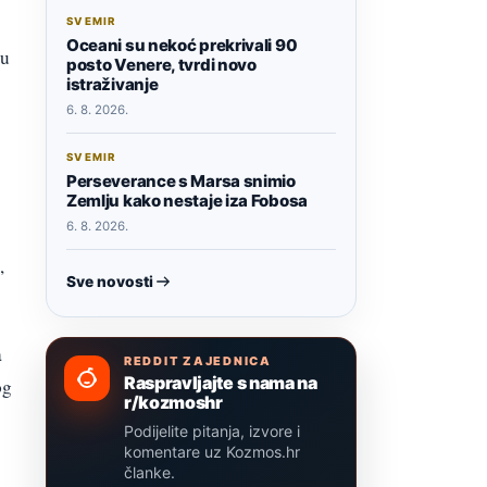
SVEMIR
Oceani su nekoć prekrivali 90
 u
posto Venere, tvrdi novo
istraživanje
6. 8. 2026.
SVEMIR
Perseverance s Marsa snimio
Zemlju kako nestaje iza Fobosa
6. 8. 2026.
,
Sve novosti
a
REDDIT ZAJEDNICA
Raspravljajte s nama na
og
r/kozmoshr
Podijelite pitanja, izvore i
komentare uz Kozmos.hr
članke.