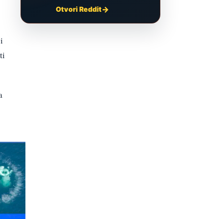
Otvori Reddit
i
ti
a