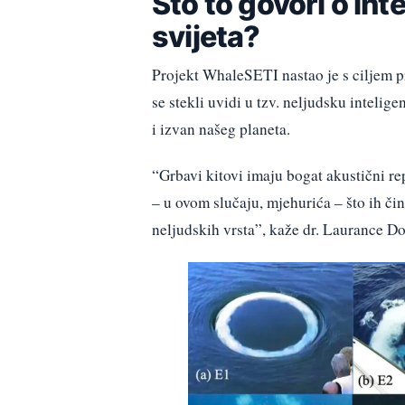
Što to govori o int
svijeta?
Projekt WhaleSETI nastao je s ciljem 
se stekli uvidi u tzv. neljudsku intelig
i izvan našeg planeta.
“Grbavi kitovi imaju bogat akustični rep
– u ovom slučaju, mjehurića – što ih č
neljudskih vrsta”, kaže dr. Laurance Doy