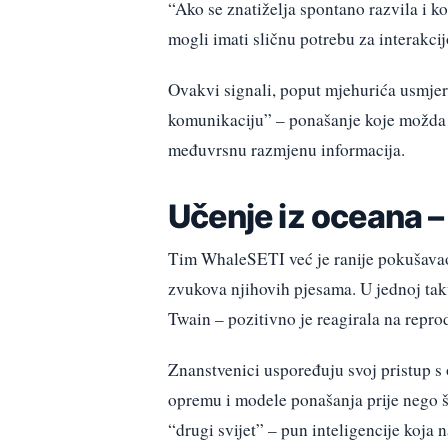
“Ako se znatiželja spontano razvila i ko
mogli imati sličnu potrebu za interakc
Ovakvi signali, poput mjehurića usmjer
komunikaciju” – ponašanje koje možda n
međuvrsnu razmjenu informacija.
Učenje iz oceana –
Tim WhaleSETI već je ranije pokušava
zvukova njihovih pjesama. U jednoj takv
Twain – pozitivno je reagirala na repro
Znanstvenici uspoređuju svoj pristup s 
opremu i modele ponašanja prije nego št
“drugi svijet” – pun inteligencije koja n