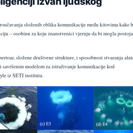
eligenciji izvan ljudskog
proučavanja složenih oblika komunikacije među kitovima kako b
enciju – osobinu za koju znanstvenici vjeruju da bi mogla postoja
ertoar, složene društvene strukture, i sposobnost stvaranja alat
ini savršenim modelom za istraživanje komunikacije kod
le iz SETI instituta.