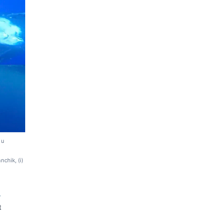
 u
nchik, (i)
i
t