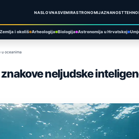
NASLOVNA
SVEMIR
ASTRONOMIJA
ZNANOST
TEHNO
Zemlja i okoliš
Arheologija
Biologija
Astronomija u Hrvatskoj
Umje
je u oceanima
 znakove neljudske intelige