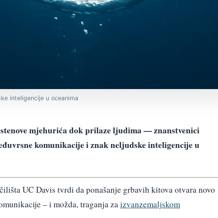
ke inteligencije u oceanima
rstenove mjehurića dok prilaze ljudima — znanstvenici
eđuvrsne komunikacije i znak neljudske inteligencije u
učilišta UC Davis tvrdi da ponašanje grbavih kitova otvara novo
omunikacije – i možda, traganja za
izvanzemaljskom