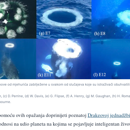
nove od mjehurića zabilježene u svakom od slučajeva koje su istraživači obuhvatili
n, (c) D. Perrine, (d) W. Davis, (e) G. Flipse, (f) A. Henry, (g) M. Gaughan, (h) H. Roma
ilbourne.
i pomoću ovih opažanja doprinijeti poznatoj
Drakeovoj jednadžb
 odnosi na udio planeta na kojima se pojavljuje inteligentan živo