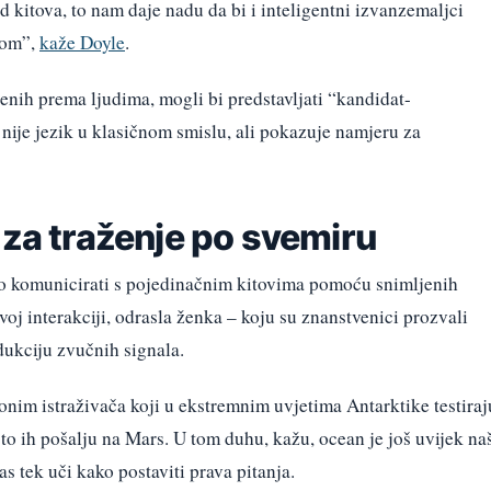
d kitova, to nam daje nadu da bi i inteligentni izvanzemaljci
ijom”,
kaže Doyle
.
enih prema ljudima, mogli bi predstavljati “kandidat-
ije jezik u klasičnom smislu, ali pokazuje namjeru za
 za traženje po svemiru
o komunicirati s pojedinačnim kitovima pomoću snimljenih
oj interakciji, odrasla ženka – koju su znanstvenici prozvali
dukciju zvučnih signala.
onim istraživača koji u ekstremnim uvjetima Antarktike testiraj
o ih pošalju na Mars. U tom duhu, kažu, ocean je još uvijek na
as tek uči kako postaviti prava pitanja.