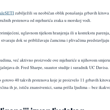
aleSETI
zabilježili su neobičan oblik ponašanja grbavih kitova
 kružnih prstenova od mjehurića zraka u morskoj vodi.
primijećeni, uglavnom tijekom hranjenja ili u kontekstu parenja,
e stvaraju dok se približavaju čamcima i plivačima predstavljaju
ljudima, već aktivno proizvode ove mjehuriće u njihovom smjeru
jašnjava dr. Fred Sharpe, suautor studije i suradnik UC Davisa.
 gotovo 40 takvih prstenova koje je proizvelo 11 grbavih kitov
Većina ih je, ističu znanstvenici, sama prišla ljudima – bez ikakv