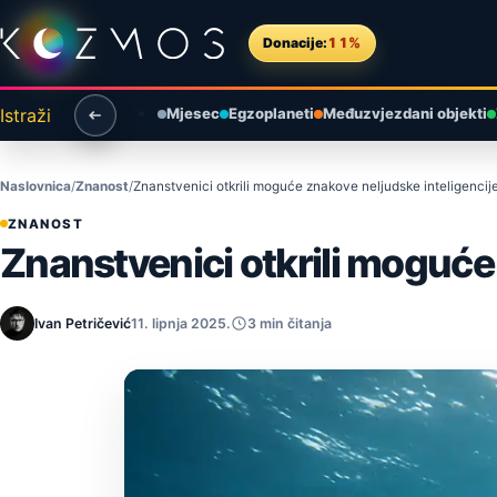
Preskoči na sadržaj
Donacije:
11%
Istraži
Mjesec
Egzoplaneti
Međuzvjezdani objekti
Naslovnica
Znanost
Znanstvenici otkrili moguće znakove neljudske inteligenci
ZNANOST
Znanstvenici otkrili moguće
Ivan Petričević
11. lipnja 2025.
3 min čitanja