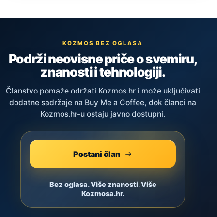
KOZMOS BEZ OGLASA
Podrži neovisne priče o svemiru,
znanosti i tehnologiji.
Članstvo pomaže održati Kozmos.hr i može uključivati
dodatne sadržaje na Buy Me a Coffee, dok članci na
Kozmos.hr-u ostaju javno dostupni.
Postani član
Bez oglasa. Više znanosti. Više
Kozmosa.hr.