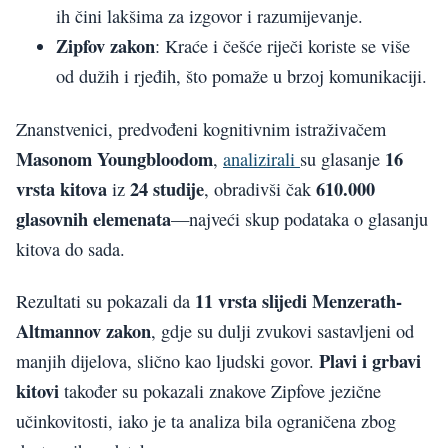
ih čini lakšima za izgovor i razumijevanje.
Zipfov zakon
: Kraće i češće riječi koriste se više
od dužih i rjeđih, što pomaže u brzoj komunikaciji.
Znanstvenici, predvođeni kognitivnim istraživačem
Masonom Youngbloodom
16
,
analizirali
su glasanje
vrsta kitova
24 studije
610.000
iz
, obradivši čak
glasovnih elemenata
—najveći skup podataka o glasanju
kitova do sada.
11 vrsta slijedi Menzerath-
Rezultati su pokazali da
Altmannov zakon
, gdje su dulji zvukovi sastavljeni od
Plavi i grbavi
manjih dijelova, slično kao ljudski govor.
kitovi
također su pokazali znakove Zipfove jezične
učinkovitosti, iako je ta analiza bila ograničena zbog