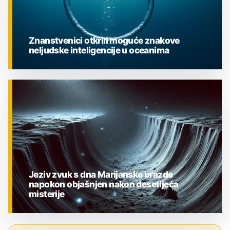
Znanstvenici otkrili moguće znakove
neljudske inteligencije u oceanima
ZNANOST
Jeziv zvuk s dna Marijanske brazde
napokon objašnjen nakon desetljeća
misterije