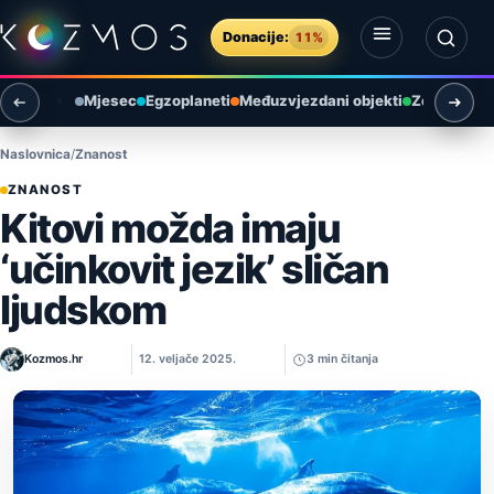
Preskoči na sadržaj
Donacije:
11%
Otvori izbornik
Otvori pretragu
Mjesec
Egzoplaneti
Međuzvjezdani objekti
Zemlja i ok
Naslovnica
Znanost
ZNANOST
Kitovi možda imaju
‘učinkovit jezik’ sličan
ljudskom
Kozmos.hr
12. veljače 2025.
3 min čitanja