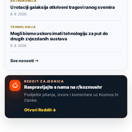
ASTRONOMIJA
U rotaciji galaksija otkriveni tragovi ranog svemira
8. 8. 2026.
TEHNOLOGIJA
Mogli bismo uskoro imati tehnologiju za put do
drugih zvjezdanih sustava
8. 8. 2026.
Sve novosti
REDDIT ZAJEDNICA
Raspravljajte s nama na r/kozmoshr
Podijelite pitanja, izvore i komentare uz Kozmos.hr
članke.
Otvori Reddit