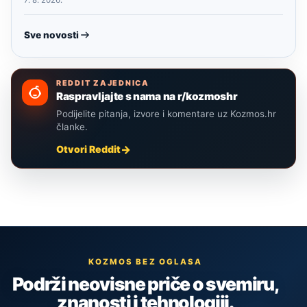
Sve novosti
REDDIT ZAJEDNICA
Raspravljajte s nama na r/kozmoshr
Podijelite pitanja, izvore i komentare uz Kozmos.hr
članke.
Otvori Reddit
KOZMOS BEZ OGLASA
Podrži neovisne priče o svemiru,
znanosti i tehnologiji.