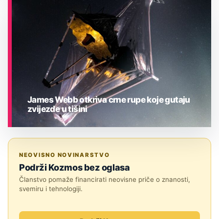
ASTRONOMIJA
James Webb otkriva crne rupe koje gutaju
zvijezde u tišini
ASTRONOMIJA
NEOVISNO NOVINARSTVO
Podrži Kozmos bez oglasa
Članstvo pomaže financirati neovisne priče o znanosti,
svemiru i tehnologiji.