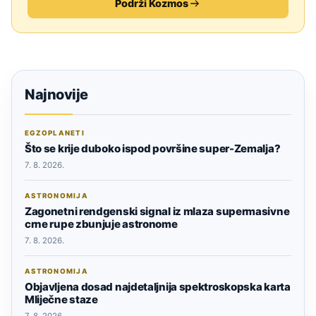
Podrži Kozmos
Najnovije
EGZOPLANETI
Što se krije duboko ispod površine super-Zemalja?
7. 8. 2026.
ASTRONOMIJA
Zagonetni rendgenski signal iz mlaza supermasivne
crne rupe zbunjuje astronome
7. 8. 2026.
ASTRONOMIJA
Objavljena dosad najdetaljnija spektroskopska karta
Mliječne staze
7. 8. 2026.