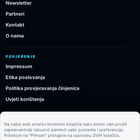
Newsletter
Partneri
Kontakt
O nama
POVJERENJE
Impressum
Etika poslovanja
Politika provjeravanja činjenica
Uvjeti korištenja
Na našoj web stranici koristimo kolačiće kako bismo vam pružili
© 2026 Kozmos.hr. Sva prava pridržana.
najrelevantnije iskustvo pamteći vaše postavke i preferencije.
Pritiskom na "Prihvati" pristajete na upotrebu SVIH kolačića.
Svemir, znanost, tehnologija i velike ideje za znatiželjne