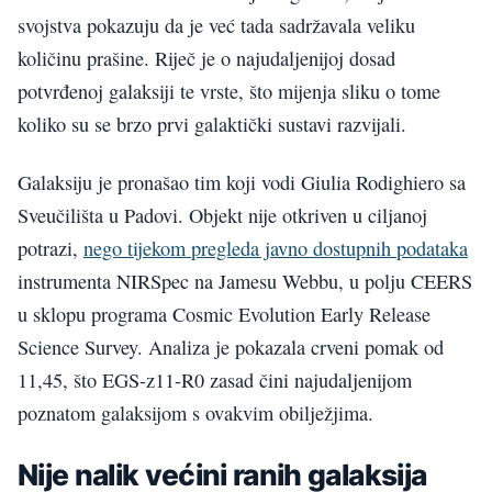
svojstva pokazuju da je već tada sadržavala veliku
količinu prašine. Riječ je o najudaljenijoj dosad
potvrđenoj galaksiji te vrste, što mijenja sliku o tome
koliko su se brzo prvi galaktički sustavi razvijali.
Galaksiju je pronašao tim koji vodi Giulia Rodighiero sa
Sveučilišta u Padovi. Objekt nije otkriven u ciljanoj
potrazi,
nego tijekom pregleda javno dostupnih podataka
instrumenta NIRSpec na Jamesu Webbu, u polju CEERS
u sklopu programa Cosmic Evolution Early Release
Science Survey. Analiza je pokazala crveni pomak od
11,45, što EGS-z11-R0 zasad čini najudaljenijom
poznatom galaksijom s ovakvim obilježjima.
Nije nalik većini ranih galaksija