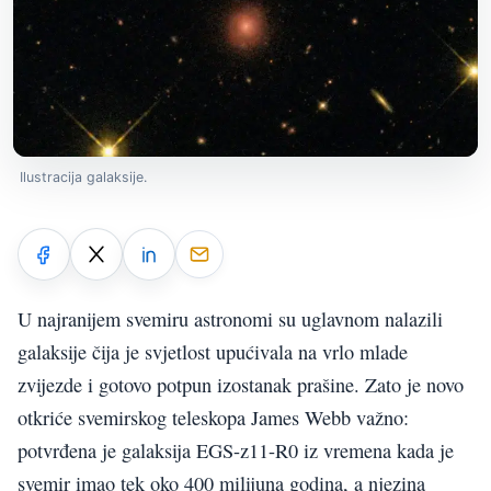
Ilustracija galaksije.
U najranijem svemiru astronomi su uglavnom nalazili
galaksije čija je svjetlost upućivala na vrlo mlade
zvijezde i gotovo potpun izostanak prašine. Zato je novo
otkriće svemirskog teleskopa James Webb važno:
potvrđena je galaksija EGS-z11-R0 iz vremena kada je
svemir imao tek oko 400 milijuna godina, a njezina