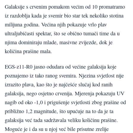
Galaksije s crvenim pomakom većim od 10 promatramo
iz razdoblja kada je svemir bio star tek nekoliko stotina
milijuna godina. Većina njih pokazuje vrlo plav
ultraljubičasti spektar, što se obično tumači time da u
njima dominiraju mlade, masivne zvijezde, dok je
količina prašine mala.
EGS-z11-R0 jasno odudara od većine galaksija koje
poznajemo iz tako ranog svemira. Njezina svjetlost nije
izrazito plava, kao što je najčešće slučaj kod ranih
galaksija, nego osjetno crvenija. Mjerenja pokazuju UV
nagib od oko -1,0 i prigušenje svjetlosti zbog prašine od
približno 1,2 magnitude, što upućuje na to da je ta
galaksija već tada sadržavala veliku količinu prašine.
Moguće je i da su u njoj već bile prisutne zrelije