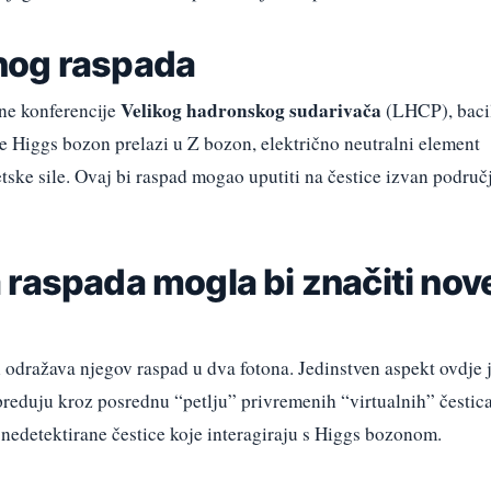
nog raspada
Velikog hadronskog sudarivača
ne konferencije
(LHCP), baci
je Higgs bozon prelazi u Z bozon, električno neutralni element
netske sile. Ovaj bi raspad mogao uputiti na čestice izvan područ
 raspada mogla bi značiti nov
odražava njegov raspad u dva fotona. Jedinstven aspekt ovdje 
preduju kroz posrednu “petlju” privremenih “virtualnih” čestica
 nedetektirane čestice koje interagiraju s Higgs bozonom.