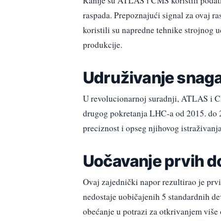
Ranije su ATLAS i CMS koristili podat
raspada. Prepoznajući signal za ovaj r
koristili su napredne tehnike strojnog u
produkcije.
Udruživanje snaga
U revolucionarnoj suradnji, ATLAS i C
drugog pokretanja LHC-a od 2015. do 20
preciznost i opseg njihovog istraživanja
Uočavanje prvih d
Ovaj zajednički napor rezultirao je pr
nedostaje uobičajenih 5 standardnih dev
obećanje u potrazi za otkrivanjem više