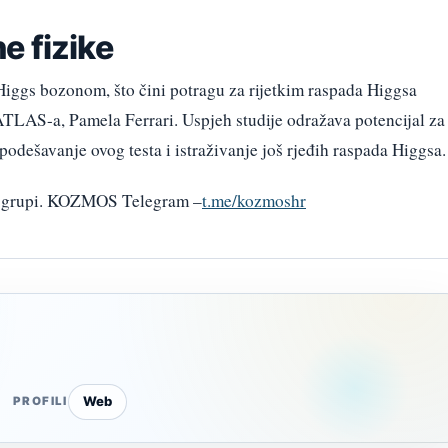
e fizike
Higgs bozonom, što čini potragu za rijetkim raspada Higgsa
ATLAS-a, Pamela Ferrari. Uspjeh studije odražava potencijal za
odešavanje ovog testa i istraživanje još rjeđih raspada Higgsa.
am grupi. KOZMOS Telegram –
t.me/kozmoshr
Web
PROFILI