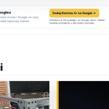
oogleu
Dodaj Kozmos.hr na Google
rane izvore i Google će vam,
Potrebno je biti prijavljen na Google račun. Odabir
 naše najnovije članke.
možete promijeniti u bilo kojem trenutku.
i