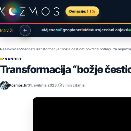
Preskoči na sadržaj
Donacije:
11%
Istraži
Mjesec
Egzoplaneti
Međuzvjezdani objekti
Naslovnica
Znanost
Transformacija “božje čestice” pokreće potragu za nepozn
ZNANOST
Transformacija “božje čest
Kozmos.hr
31. svibnja 2023.
3 min čitanja