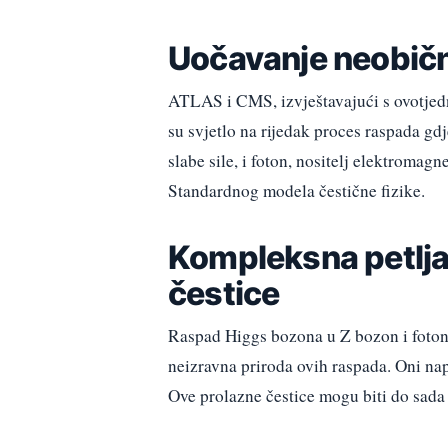
Uočavanje neobič
ATLAS i CMS, izvještavajući s ovotjed
su svjetlo na rijedak proces raspada gd
slabe sile, i foton, nositelj elektromag
Standardnog modela čestične fizike.
Kompleksna petlja
čestice
Raspad Higgs bozona u Z bozon i foton 
neizravna priroda ovih raspada. Oni na
Ove prolazne čestice mogu biti do sada