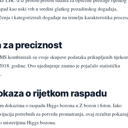
ke LHC-a iz proton-proton sudara za opsežne pretrage rijetkog
aspad kao uski vrh u sredini glatkog pozadinskog događaja,
čenja i kategorizirali događaje na temelju karakteristika proces
 za preciznost
MS kombinirali su svoje skupove podataka prikupljenih tijeko
18. godine. Ovo ujedinjenje znatno je pojačalo statističku
.
okaza o rijetkom raspadu
vim dokazima o raspadu Higgs bozona u Z bozon i foton. Iako
ijacija potrebnih za potvrdu promatranja, ovaj rezultat pokazu
 o misterijima Higgs bozona.