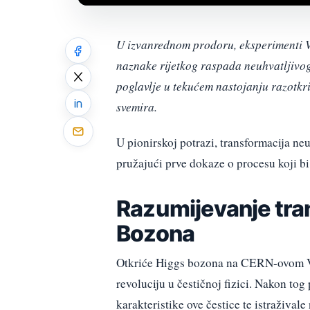
U izvanrednom prodoru, eksperimenti V
naznake rijetkog raspada neuhvatljiv
poglavlje u tekućem nastojanju razotkr
svemira.
U pionirskoj potrazi, transformacija ne
pružajući prve dokaze o procesu koji bi
Razumijevanje tra
Bozona
Otkriće Higgs bozona na CERN-ovom V
revoluciju u čestičnoj fizici. Nakon t
karakteristike ove čestice te istražival