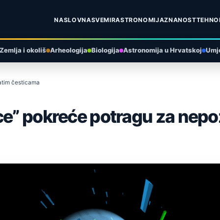
NASLOVNA
SVEMIR
ASTRONOMIJA
ZNANOST
TEHNO
Zemlja i okoliš
Arheologija
Biologija
Astronomija u Hrvatskoj
Umje
atim česticama
ice” pokreće potragu za nep