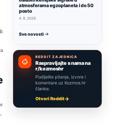
atmosferama egzoplaneta i do 50
posto
4. 8. 2026.
li
Sve novosti
ja
REDDIT ZAJEDNICA
Raspravljajte s nama na
r/kozmoshr
e
Podijelite pitanja, izvore i
komentare uz Kozmos.hr
članke.
Otvori Reddit
je
.