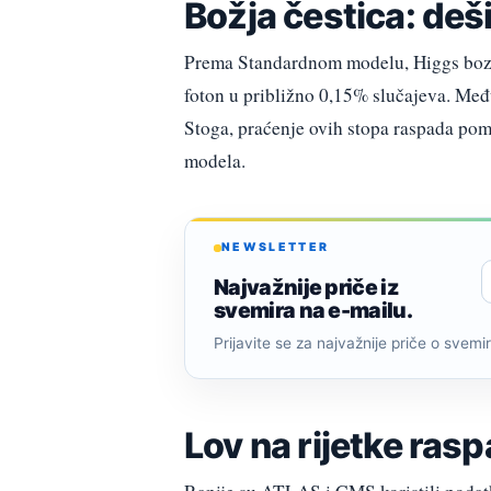
Božja čestica: deši
Prema Standardnom modelu, Higgs bozon 
foton u približno 0,15% slučajeva. Među
Stoga, praćenje ovih stopa raspada pom
modela.
NEWSLETTER
Najvažnije priče iz
svemira na e-mailu.
Prijavite se za najvažnije priče o svemiru
Lov na rijetke ra