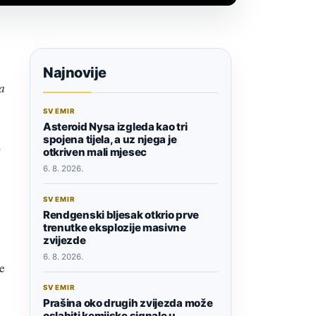
Najnovije
a
SVEMIR
Asteroid Nysa izgleda kao tri
spojena tijela, a uz njega je
,
otkriven mali mjesec
6. 8. 2026.
SVEMIR
Rendgenski bljesak otkrio prve
trenutke eksplozije masivne
zvijezde
6. 8. 2026.
e
SVEMIR
Prašina oko drugih zvijezda može
oslabiti kemijske signale u