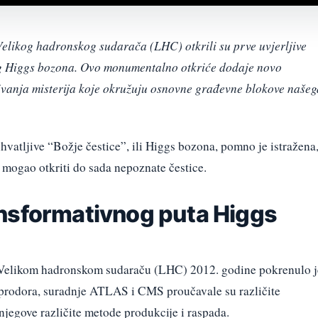
elikog hadronskog sudarača (LHC) otkrili su prve uvjerljive
og Higgs bozona. Ovo monumentalno otkriće dodaje novo
ivanja misterija koje okružuju osnovne građevne blokove našeg
uhvatljive “Božje čestice”, ili Higgs bozona, pomno je istražena
 mogao otkriti do sada nepoznate čestice.
nsformativnog puta Higgs
elikom hadronskom sudaraču (LHC) 2012. godine pokrenulo j
og prodora, suradnje ATLAS i CMS proučavale su različite
e njegove različite metode produkcije i raspada.