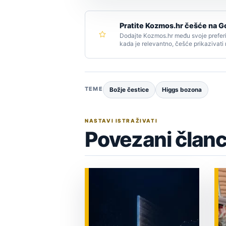
Pratite Kozmos.hr češće na G
Dodajte Kozmos.hr među svoje preferi
kada je relevantno, češće prikazivati
TEME
Božje čestice
Higgs bozona
NASTAVI ISTRAŽIVATI
Povezani članc